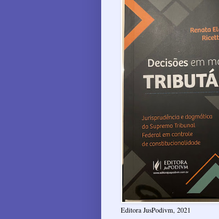
Editora JusPodivm, 2021