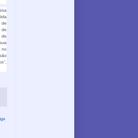
esa
ida
a de
o de
 de
sua
 no
são
s”,
iga