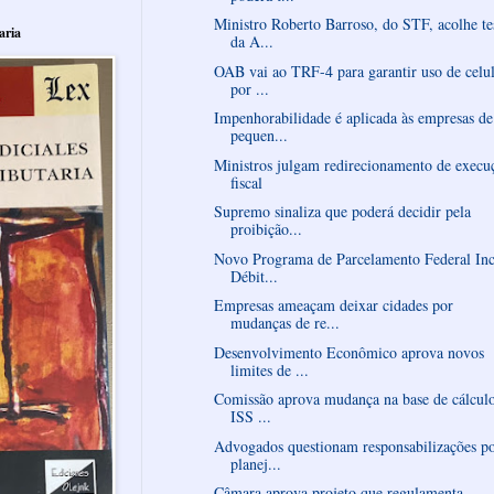
Ministro Roberto Barroso, do STF, acolhe te
aria
da A...
OAB vai ao TRF-4 para garantir uso de celu
por ...
Impenhorabilidade é aplicada às empresas de
pequen...
Ministros julgam redirecionamento de execu
fiscal
Supremo sinaliza que poderá decidir pela
proibição...
Novo Programa de Parcelamento Federal Inc
Débit...
Empresas ameaçam deixar cidades por
mudanças de re...
Desenvolvimento Econômico aprova novos
limites de ...
Comissão aprova mudança na base de cálcul
ISS ...
Advogados questionam responsabilizações p
planej...
Câmara aprova projeto que regulamenta