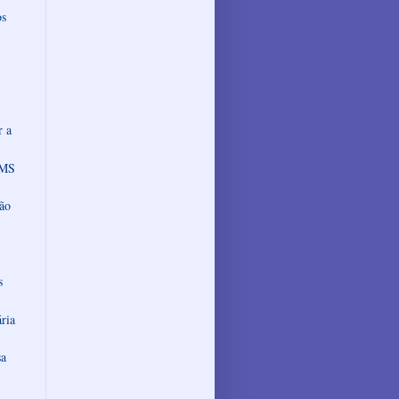
os
r a
CMS
ção
s
ria
sa