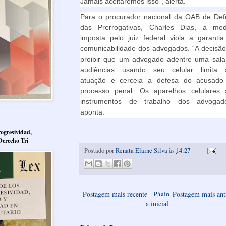
Jamais aceitaremos isso”, alerta.
Para o procurador nacional da OAB de Def
das Prerrogativas, Charles Dias, a med
imposta pelo juiz federal viola a garanti
comunicabilidade dos advogados. “A decisã
proibir que um advogado adentre uma sala
audiências usando seu celular limita 
atuação e cerceia a defesa do acusado
processo penal. Os aparelhos celulares 
instrumentos de trabalho dos advogado
aponta.
ogresividad,
Derecho Tri
Postado por
Renata Elaine Silva
às
14:27
Postagem mais recente
Págin
Postagem mais ant
a inicial