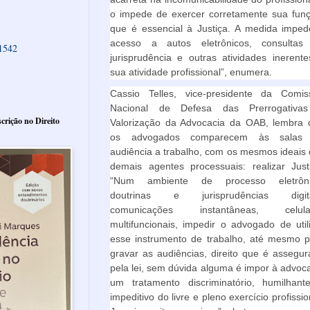
o impede de exercer corretamente sua funç
que é essencial à Justiça. A medida imped
acesso a autos eletrônicos, consultas
61542
jurisprudência e outras atividades inerent
sua atividade profissional”, enumera.
Cassio Telles, vice-presidente da Comis
Nacional de Defesa das Prerrogativa
crição no Direito
Valorização da Advocacia da OAB, lembra 
os advogados comparecem às salas
audiência a trabalho, com os mesmos ideais
demais agentes processuais: realizar Just
“Num ambiente de processo eletrôni
doutrinas e jurisprudências digita
comunicações instantâneas, celula
multifuncionais, impedir o advogado de util
esse instrumento de trabalho, até mesmo p
gravar as audiências, direito que é assegu
pela lei, sem dúvida alguma é impor à advoc
um tratamento discriminatório, humilhant
impeditivo do livre e pleno exercício profissio