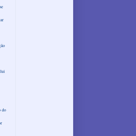
se
lar
ção
lui
o do
or