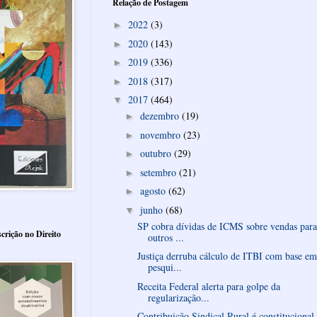
Relação de Postagem
2022
(3)
►
2020
(143)
►
2019
(336)
►
2018
(317)
►
2017
(464)
▼
dezembro
(19)
►
novembro
(23)
►
outubro
(29)
►
setembro
(21)
►
agosto
(62)
►
junho
(68)
▼
SP cobra dívidas de ICMS sobre vendas para
crição no Direito
outros ...
Justiça derruba cálculo de ITBI com base em
pesqui...
Receita Federal alerta para golpe da
regularização...
Contribuição Sindical Rural é constitucional,