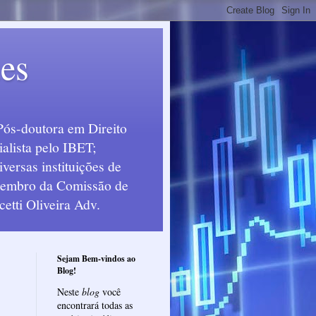
ues
Pós-doutora em Direito
alista pelo IBET;
ersas instituições de
 Membro da Comissão de
etti Oliveira Adv.
Sejam Bem-vindos ao
Blog!
Neste
blog
você
encontrará todas as