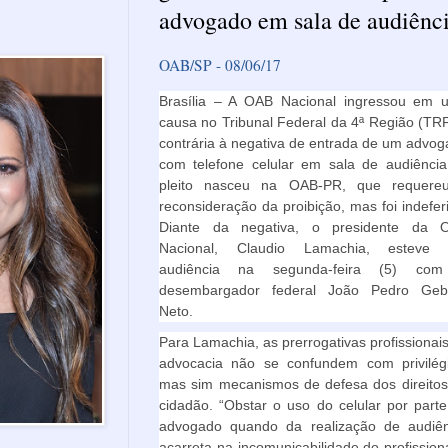
advogado em sala de audiênc
OAB/SP - 08/06/17
Brasília – A OAB Nacional ingressou em 
causa no Tribunal Federal da 4ª Região (TR
contrária à negativa de entrada de um advo
com telefone celular em sala de audiência
pleito nasceu na OAB-PR, que requere
reconsideração da proibição, mas foi indefer
Diante da negativa, o presidente da 
Nacional, Claudio Lamachia, esteve
audiência na segunda-feira (5) co
desembargador federal João Pedro Geb
Neto.
Para Lamachia, as prerrogativas profissionai
advocacia não se confundem com privilégi
mas sim mecanismos de defesa dos direitos
cidadão. “Obstar o uso do celular por part
advogado quando da realização de audiên
acarreta na incomunicabilidade do profission