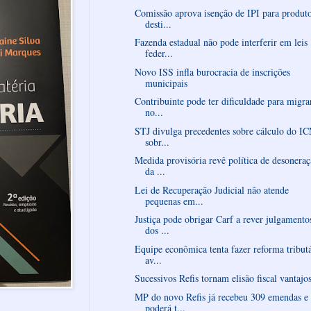
Comissão aprova isenção de IPI para produt
desti...
Fazenda estadual não pode interferir em leis
feder...
Novo ISS infla burocracia de inscrições
municipais
Contribuinte pode ter dificuldade para migra
no...
STJ divulga precedentes sobre cálculo do I
sobr...
Medida provisória revê política de desonera
da ...
Lei de Recuperação Judicial não atende
pequenas em...
Justiça pode obrigar Carf a rever julgamento
dos ...
Equipe econômica tenta fazer reforma tributá
av...
Sucessivos Refis tornam elisão fiscal vantajo
MP do novo Refis já recebeu 309 emendas e
poderá t...