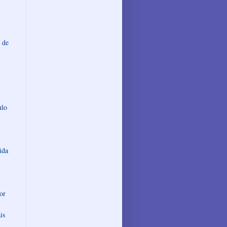
 de
ulo
ida
or
is