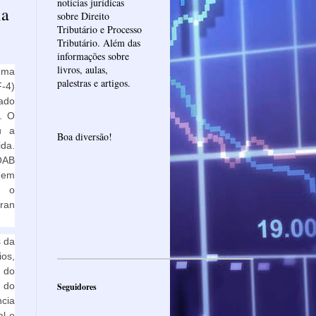
notícias jurídicas
ia
sobre Direito
Tributário e Processo
Tributário. Além das
informações sobre
livros, aulas,
uma
palestras e artigos.
F-4)
gado
. O
u a
Boa diversão!
ida.
OAB
 em
m o
ran
s da
os,
 do
e do
Seguidores
cia
al e