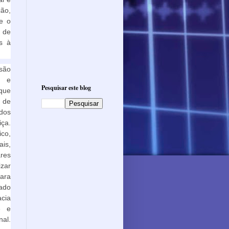
ão,
e o
 de
es à
são
s e
Pesquisar este blog
que
 de
 dos
iça.
co,
is,
res
izar
ara
rado
acia
e e
nal.