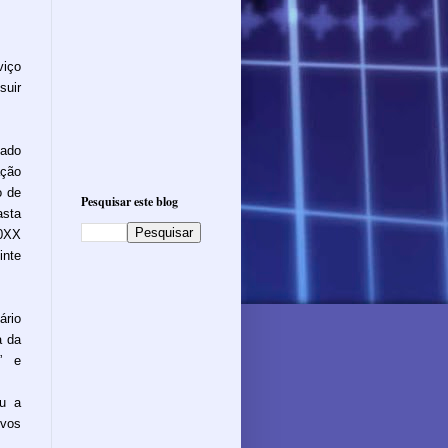
iço
suir
zado
ação
o de
Pesquisar este blog
asta
20XX
inte
ário
a da
r” e
ou a
ivos