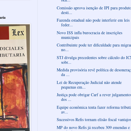
Comissão aprova isenção de IPI para produt
desti...
aria
Fazenda estadual não pode interferir em leis
feder...
Novo ISS infla burocracia de inscrições
municipais
Contribuinte pode ter dificuldade para migra
no...
STJ divulga precedentes sobre cálculo do I
sobr...
Medida provisória revê política de desonera
da ...
Lei de Recuperação Judicial não atende
pequenas em...
Justiça pode obrigar Carf a rever julgamento
dos ...
Equipe econômica tenta fazer reforma tributá
av...
Sucessivos Refis tornam elisão fiscal vantajo
MP do novo Refis já recebeu 309 emendas e