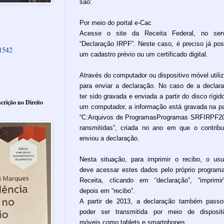
são:
Por meio do portal e-Cac
Acesse o site da Receita Federal, no serv
“Declaração IRPF”. Neste caso, é preciso já pos
61542
um cadastro prévio ou um certificado digital.
Através do computador ou dispositivo móvel utili
para enviar a declaração. No caso de a declar
ter sido gravada e enviada a partir do disco rígid
crição no Direito
um computador, a informação está gravada na p
“C:Arquivos de ProgramasProgramas SRFIRPF
ransmitidas”, criada no ano em que o contribu
enviou a declaração.
Nesta situação, para imprimir o recibo, o usu
deve acessar estes dados pelo próprio program
Receita, clicando em “declaração”, “imprimi
depois em “recibo”.
A partir de 2013, a declaração também pass
poder ser transmitida por meio de disposit
móveis como tablets e smartphones.