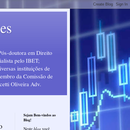
ues
Pós-doutora em Direito
alista pelo IBET;
ersas instituições de
 Membro da Comissão de
etti Oliveira Adv.
Sejam Bem-vindos ao
Blog!
o
Neste
blog
você