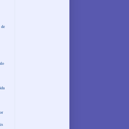
 de
ulo
ida
or
is