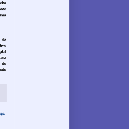
ita
mato
uma
 da
tivo
ital
será
 de
todo
iga