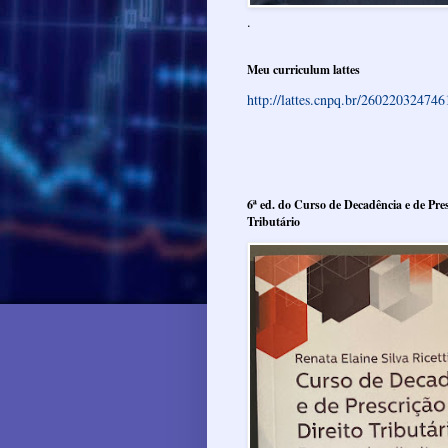
.
Meu curriculum lattes
http://lattes.cnpq.br/26022032474
6ª ed. do Curso de Decadência e de Pres
Tributário