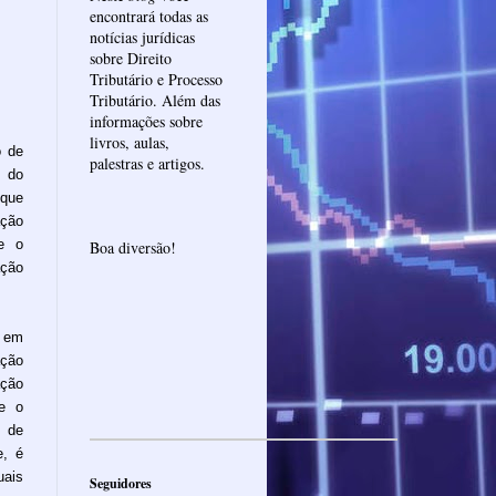
encontrará todas as
notícias jurídicas
sobre Direito
Tributário e Processo
Tributário. Além das
informações sobre
livros, aulas,
o de
palestras e artigos.
l do
que
ação
e o
Boa diversão!
ação
e em
ção
ação
Se o
o de
e, é
uais
Seguidores