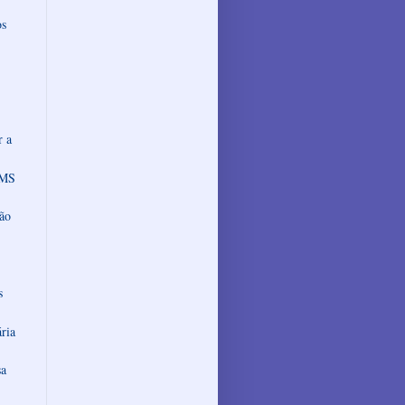
os
r a
CMS
ção
s
ria
sa