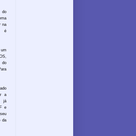
o do
tema
r na
, é
e um
iOS,
s do
Para
tado
ar a
e já
PF e
 seu
o da