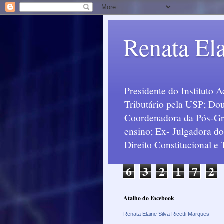
Renata Ela
Presidente do Instituto 
Tributário pela USP; Dou
Coordenadora da Pós-Grad
ensino; Ex- Julgadora d
Direito Constitucional e
6
3
2
1
7
2
Atalho do Facebook
Renata Elaine Silva Ricetti Marques