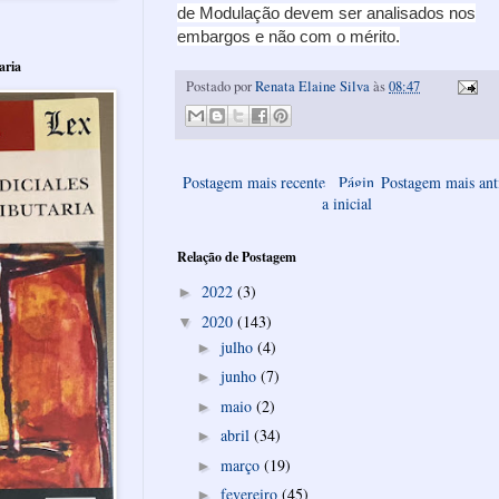
de Modulação devem ser analisados nos
embargos e não com o mérito.
aria
Postado por
Renata Elaine Silva
às
08:47
Postagem mais recente
Págin
Postagem mais ant
a inicial
Relação de Postagem
2022
(3)
►
2020
(143)
▼
julho
(4)
►
junho
(7)
►
maio
(2)
►
abril
(34)
►
março
(19)
►
fevereiro
(45)
►