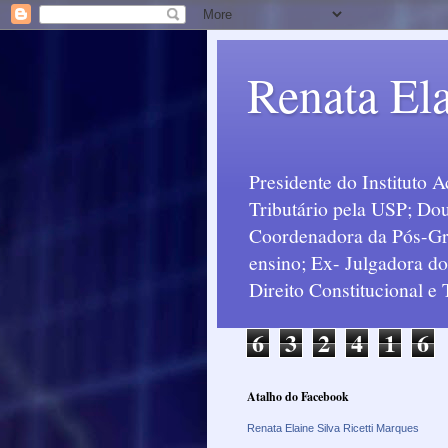
Renata Ela
Presidente do Instituto 
Tributário pela USP; Dou
Coordenadora da Pós-Grad
ensino; Ex- Julgadora d
Direito Constitucional e
6
3
2
4
1
6
Atalho do Facebook
Renata Elaine Silva Ricetti Marques