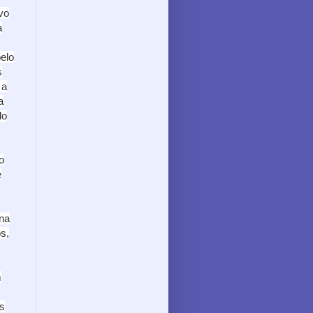
avo
a
pelo
s
 a
a
do
o
e
una
s,
m
s