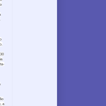
do
a
a
o
o.
 30
ia
ta-
a
ão
, a