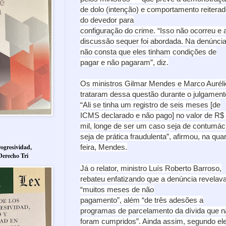
de dolo (intenção) e comportamento reitera
do devedor para
configuração do crime. “Isso não ocorreu e 
discussão sequer foi abordada. Na denúnci
não consta que eles tinham condições de
pagar e não pagaram”, diz.
Os ministros Gilmar Mendes e Marco Auréli
trataram dessa questão durante o julgament
“Ali se tinha um registro de seis meses [de
ICMS declarado e não pago] no valor de R$
mil, longe de ser um caso seja de contumác
seja de prática fraudulenta”, afirmou, na quar
feira, Mendes.
ogresividad,
Derecho Tri
Já o relator, ministro Luís Roberto Barroso,
rebateu enfatizando que a denúncia revelav
“muitos meses de não
pagamento”, além “de três adesões a
programas de parcelamento da dívida que n
foram cumpridos”. Ainda assim, segundo ele