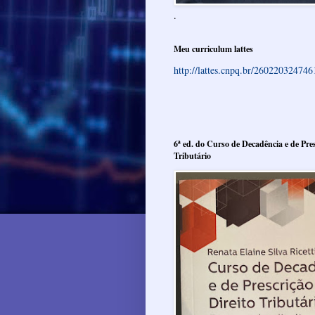
.
Meu curriculum lattes
http://lattes.cnpq.br/26022032474
6ª ed. do Curso de Decadência e de Pres
Tributário