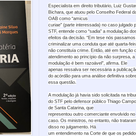
Especialista em direito tributário, Luiz Gust
Bichara, que atuou pelo Conselho Federal d
OAB como “amicus
curiae” (parte interessada) no caso julgado 
STF, entende como “sadia” a modulação do
efeitos da decisão. “Em tese nós passamos
criminalizar uma conduta que até quarta-feir
não constituía crime. Então, até em função 
atendimento ao princípio da não surpresa, a
modulação é bem razoável”, afirma. Ele
apenas ressalva ser necessária a publicaçã
do acórdão para uma análise definitiva sobr
essa questão.
A modulação já havia sido solicitada na trib
do STF pelo defensor público Thiago Campo
de Santa Catarina, que
representou outro comerciante envolvido no
caso. Os ministros, no entanto, não tratara
disso no julgamento. Há
um entendimento na Corte de que os pedido