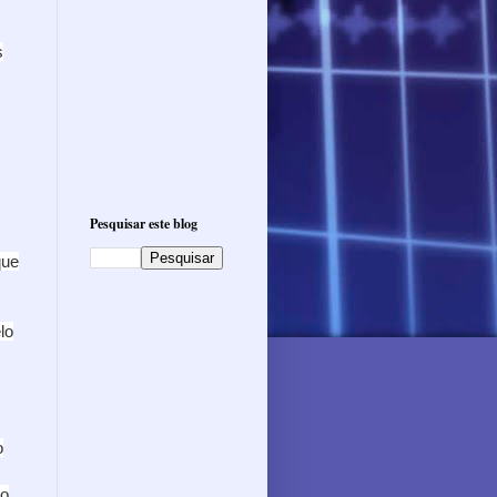
s
Pesquisar este blog
que
lo
o
ão