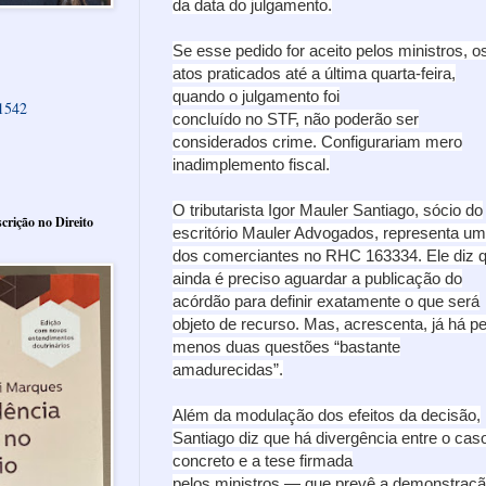
da data do julgamento.
Se esse pedido for aceito pelos ministros, o
atos praticados até a última quarta-feira,
quando o julgamento foi
61542
concluído no STF, não poderão ser
considerados crime. Configurariam mero
inadimplemento fiscal.
O tributarista Igor Mauler Santiago, sócio do
crição no Direito
escritório Mauler Advogados, representa um
dos comerciantes no RHC 163334. Ele diz 
ainda é preciso aguardar a publicação do
acórdão para definir exatamente o que será
objeto de recurso. Mas, acrescenta, já há pe
menos duas questões “bastante
amadurecidas”.
Além da modulação dos efeitos da decisão,
Santiago diz que há divergência entre o cas
concreto e a tese firmada
pelos ministros — que prevê a demonstraç