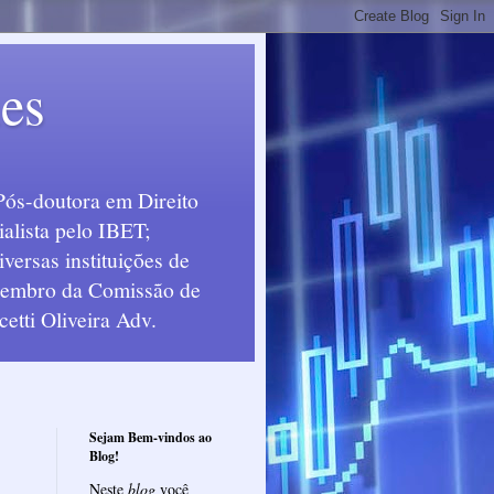
ues
Pós-doutora em Direito
alista pelo IBET;
ersas instituições de
 Membro da Comissão de
etti Oliveira Adv.
Sejam Bem-vindos ao
Blog!
Neste
blog
você