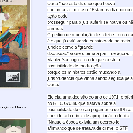
Corte “não está dizendo que houve
contumácia” no caso. “Estamos dizendo qu
ação pode
prosseguir para o juiz auferir se houve ou nã
afirmou.
O pedido de modulação dos efeitos, no enta
é o que já está sendo considerado no meio
jurídico como a “grande
discussão” sobre o tema a partir de agora. I
Mauler Santiago entende que existe a
possibilidade de modulação
porque os ministros estão mudando a
jurisprudência que vinha sendo seguida pela
Corte.
Ele cita uma decisão do ano de 1971, profer
no RHC 67688, que tratava sobre a
crição no Direito
possibilidade de o não pagamento de IPI ser
considerado crime de apropriação indébita.
“Naquela época existia um decreto-lei
afirmando que se tratava de crime, o STF