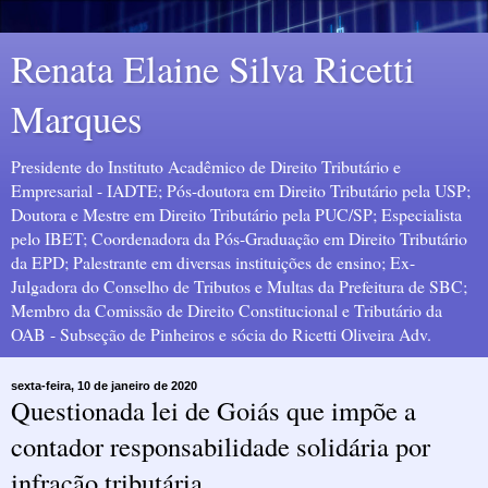
Renata Elaine Silva Ricetti
Marques
Presidente do Instituto Acadêmico de Direito Tributário e
Empresarial - IADTE; Pós-doutora em Direito Tributário pela USP;
Doutora e Mestre em Direito Tributário pela PUC/SP; Especialista
pelo IBET; Coordenadora da Pós-Graduação em Direito Tributário
da EPD; Palestrante em diversas instituições de ensino; Ex-
Julgadora do Conselho de Tributos e Multas da Prefeitura de SBC;
Membro da Comissão de Direito Constitucional e Tributário da
OAB - Subseção de Pinheiros e sócia do Ricetti Oliveira Adv.
sexta-feira, 10 de janeiro de 2020
Questionada lei de Goiás que impõe a
contador responsabilidade solidária por
infração tributária