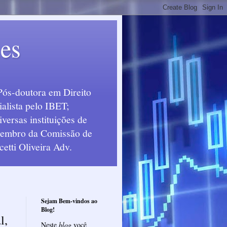
ues
Pós-doutora em Direito
alista pelo IBET;
ersas instituições de
 Membro da Comissão de
etti Oliveira Adv.
Sejam Bem-vindos ao
Blog!
l,
Neste
blog
você