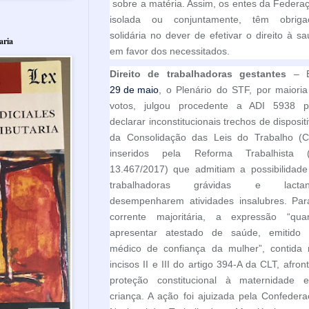
sobre a matéria. Assim, os entes da Federa
isolada ou conjuntamente, têm obriga
solidária no dever de efetivar o direito à s
aria
em favor dos necessitados.
Direito de trabalhadoras gestantes
– 
29 de maio
, o Plenário do STF, por maiori
votos, julgou procedente a ADI 5938 p
declarar inconstitucionais trechos de disposit
da Consolidação das Leis do Trabalho (C
inseridos pela Reforma Trabalhista (
13.467/2017) que admitiam a possibilidade
trabalhadoras grávidas e lactan
desempenharem atividades insalubres. Par
corrente majoritária, a expressão “qua
apresentar atestado de saúde, emitido 
médico de confiança da mulher”, contida 
incisos II e III do artigo 394-A da CLT, afron
proteção constitucional à maternidade 
criança. A ação foi ajuizada pela Confeder