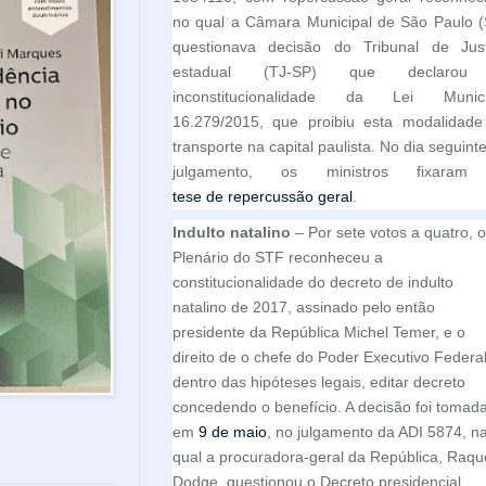
no qual a Câmara Municipal de São Paulo (
questionava decisão do Tribunal de Just
estadual (TJ-SP) que declaro
inconstitucionalidade da Lei Munici
16.279/2015, que proibiu esta modalidade
transporte na capital paulista. No dia seguint
julgamento, os ministros fixara
tese de repercussão geral
.
Indulto natalino
– Por sete votos a quatro, o
Plenário do STF reconheceu a
constitucionalidade do decreto de indulto
natalino de 2017, assinado pelo então
presidente da República Michel Temer, e o
direito de o chefe do Poder Executivo Federal
dentro das hipóteses legais, editar decreto
concedendo o benefício. A decisão foi tomad
em
9 de maio
, no julgamento da ADI 5874, n
qual a procuradora-geral da República, Raqu
Dodge, questionou o Decreto presidencial