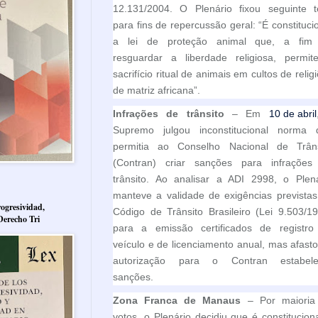
12.131/2004. O Plenário fixou seguinte t
para fins de repercussão geral: “É constituci
a lei de proteção animal que, a fim
resguardar a liberdade religiosa, permit
sacrifício ritual de animais em cultos de relig
de matriz africana”.
Infrações de trânsito
– Em
10 de abril
Supremo julgou inconstitucional norma 
permitia ao Conselho Nacional de Trâns
(Contran) criar sanções para infrações
trânsito. Ao analisar a ADI 2998, o Plená
manteve a validade de exigências prevista
ogresividad,
Código de Trânsito Brasileiro (Lei 9.503/1
Derecho Tri
para a emissão certificados de registro
veículo e de licenciamento anual, mas afast
autorização para o Contran estabele
sanções.
Zona Franca de Manaus
– Por maioria
votos, o Plenário decidiu que é constitucion