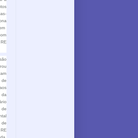
utos
ias-
ona
 em
com
 RE
são
erou
iram
 de
aos
e da
rio
 de
tal
 de
 RE
da,