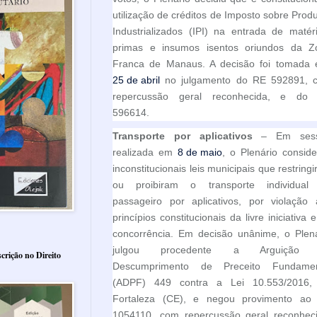
utilização de créditos de Imposto sobre Prod
Industrializados (IPI) na entrada de matér
primas e insumos isentos oriundos da Z
Franca de Manaus. A decisão foi tomada
25 de abril
no julgamento do RE 592891, 
repercussão geral reconhecida, e do
596614.
Transporte por aplicativos
– Em ses
realizada em
8 de maio
, o Plenário consid
inconstitucionais leis municipais que restring
ou proibiram o transporte individual
passageiro por aplicativos, por violação 
princípios constitucionais da livre iniciativa 
concorrência. Em decisão unânime, o Plená
julgou procedente a Arguição
crição no Direito
Descumprimento de Preceito Fundamen
(ADPF) 449 contra a Lei 10.553/2016,
Fortaleza (CE), e negou provimento ao
1054110, com repercussão geral reconheci