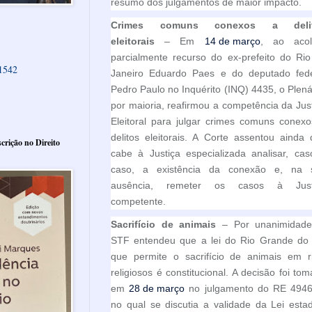
resumo dos julgamentos de maior impacto.
Crimes comuns conexos a deli
eleitorais
– Em
14 de março
, ao acol
parcialmente recurso do ex-prefeito do Ri
61542
Janeiro Eduardo Paes e do deputado fede
Pedro Paulo no Inquérito (INQ) 4435, o Plená
por maioria, reafirmou a competência da Jus
Eleitoral para julgar crimes comuns conex
delitos eleitorais. A Corte assentou ainda
crição no Direito
cabe à Justiça especializada analisar, ca
caso, a existência da conexão e, na 
ausência, remeter os casos à Just
competente.
Sacrifício de animais
– Por unanimidade
STF entendeu que a lei do Rio Grande do 
que permite o sacrifício de animais em ri
religiosos é constitucional. A decisão foi to
em
28 de março
no julgamento do RE 4946
no qual se discutia a validade da Lei esta