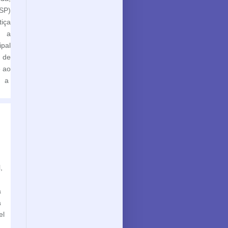
SP)
iça
u a
pal
 de
e ao
m a
,
a
a
el