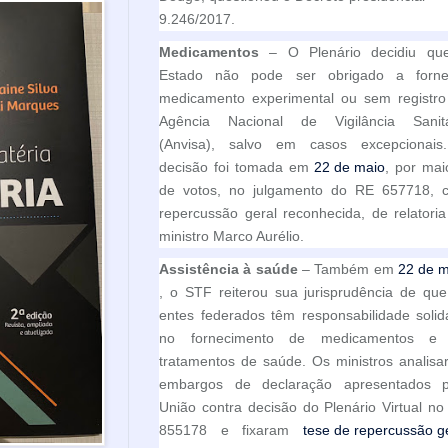
9.246/2017.
Medicamentos
– O Plenário decidiu qu
Estado não pode ser obrigado a forne
medicamento experimental ou sem registro
Agência Nacional de Vigilância Sanitá
(Anvisa), salvo em casos excepcionais
decisão foi tomada em
22 de maio
, por mai
de votos, no julgamento do RE 657718, 
repercussão geral reconhecida, de relatori
ministro Marco Aurélio.
Assistência à saúde
– Também em
22 de m
, o STF reiterou sua jurisprudência de qu
entes federados têm responsabilidade solid
no fornecimento de medicamentos e
tratamentos de saúde. Os ministros analis
embargos de declaração apresentados p
União contra decisão do Plenário Virtual n
855178 e fixaram
tese de repercussão g