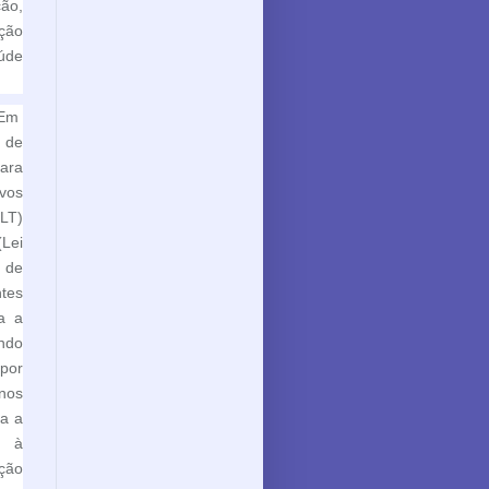
ção,
ção
aúde
Em
a de
ara
ivos
LT)
Lei
 de
tes
a a
ndo
por
nos
ta a
e à
ação