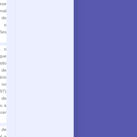
ese
onal
 de
e o
iões
, o
que
ito
 de
rio
s no
997)
 de
ou a
cer
 de
al a