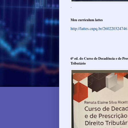
.
Meu curriculum lattes
http://lattes.cnpq.br/26022032474
6ª ed. do Curso de Decadência e de Pres
Tributário