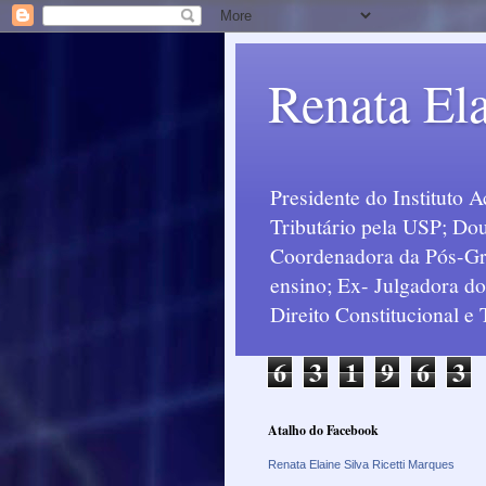
Renata Ela
Presidente do Instituto 
Tributário pela USP; Dou
Coordenadora da Pós-Grad
ensino; Ex- Julgadora d
Direito Constitucional e
6
3
1
9
6
3
Atalho do Facebook
Renata Elaine Silva Ricetti Marques