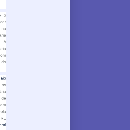
e o
cer
 na
ria
. A
oria
com
a do
aio
e os
ária
 de
aram
ela
o RE
eral