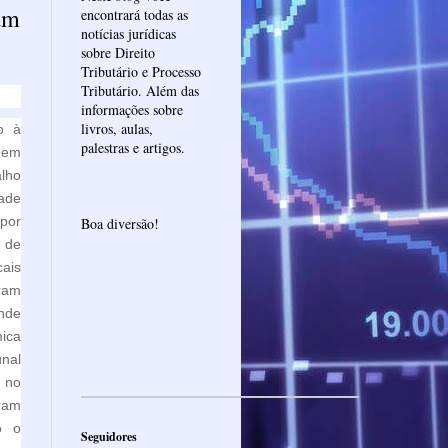
am
encontrará todas as
notícias jurídicas
sobre Direito
Tributário e Processo
Tributário. Além das
informações sobre
livros, aulas,
o à
palestras e artigos.
 em
alho
dade
 por
Boa diversão!
 de
cais
ram
nde
ica
nal
 no
oram
o o
Seguidores