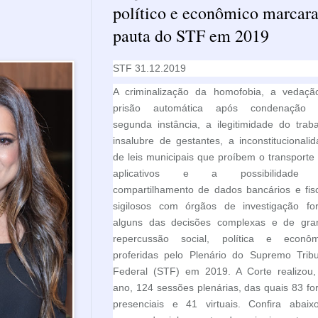
político e econômico marcar
pauta do STF em 2019
STF 31.12.2019
A criminalização da homofobia, a vedaçã
prisão automática após condenação
segunda instância, a ilegitimidade do trab
insalubre de gestantes, a inconstitucionali
de leis municipais que proíbem o transporte
aplicativos e a possibilidade
compartilhamento de dados bancários e fis
sigilosos com órgãos de investigação fo
alguns das decisões complexas e de gra
repercussão social, política e econôm
proferidas pelo Plenário do Supremo Tribu
Federal (STF) em 2019. A Corte realizou,
ano, 124 sessões plenárias, das quais 83 f
presenciais e 41 virtuais. Confira abaix