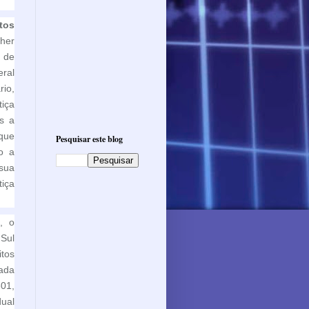
tos
her
o de
ral
rio,
tiça
os a
 que
Pesquisar este blog
so a
sua
iça
, o
Sul
tos
mada
01,
dual