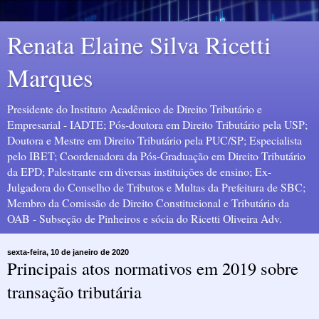
Renata Elaine Silva Ricetti
Marques
Presidente do Instituto Acadêmico de Direito Tributário e
Empresarial - IADTE; Pós-doutora em Direito Tributário pela USP;
Doutora e Mestre em Direito Tributário pela PUC/SP; Especialista
pelo IBET; Coordenadora da Pós-Graduação em Direito Tributário
da EPD; Palestrante em diversas instituições de ensino; Ex-
Julgadora do Conselho de Tributos e Multas da Prefeitura de SBC;
Membro da Comissão de Direito Constitucional e Tributário da
OAB - Subseção de Pinheiros e sócia do Ricetti Oliveira Adv.
sexta-feira, 10 de janeiro de 2020
Principais atos normativos em 2019 sobre
transação tributária