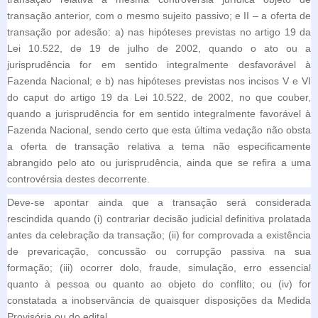
transação anterior, com o mesmo sujeito passivo; e II – a oferta de
transação por adesão: a) nas hipóteses previstas no artigo 19 da
Lei 10.522, de 19 de julho de 2002, quando o ato ou a
jurisprudência for em sentido integralmente desfavorável à
Fazenda Nacional; e b) nas hipóteses previstas nos incisos V e VI
do caput do artigo 19 da Lei 10.522, de 2002, no que couber,
quando a jurisprudência for em sentido integralmente favorável à
Fazenda Nacional, sendo certo que esta última vedação não obsta
a oferta de transação relativa a tema não especificamente
abrangido pelo ato ou jurisprudência, ainda que se refira a uma
controvérsia destes decorrente.
Deve-se apontar ainda que a transação será considerada
rescindida quando (i) contrariar decisão judicial definitiva prolatada
antes da celebração da transação; (ii) for comprovada a existência
de prevaricação, concussão ou corrupção passiva na sua
formação; (iii) ocorrer dolo, fraude, simulação, erro essencial
quanto à pessoa ou quanto ao objeto do conflito; ou (iv) for
constatada a inobservância de quaisquer disposições da Medida
Provisória ou do edital.