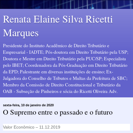
Renata Elaine Silva Ricetti
Marques
Presidente do Instituto Acadêmico de Direito Tributário e
Empresarial - IADTE; Pós-doutora em Direito Tributário pela USP;
Doutora e Mestre em Direito Tributário pela PUC/SP; Especialista
pelo IBET; Coordenadora da Pós-Graduação em Direito Tributário
da EPD; Palestrante em diversas instituições de ensino; Ex-
Julgadora do Conselho de Tributos e Multas da Prefeitura de SBC;
Membro da Comissão de Direito Constitucional e Tributário da
OAB - Subseção de Pinheiros e sócia do Ricetti Oliveira Adv.
sexta-feira, 10 de janeiro de 2020
O Supremo entre o passado e o futuro
Valor Econômico – 11.12.2019