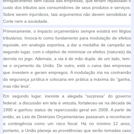
enriquecimento sem causa das empresas, que teriam repassado o
custo dos tributos aos consumidores de seus produtos e serviços.
Sobre serem injurídicos, tais argumentos não devem sensibilizar a
Corte nem a sociedade.
Primeiramente, o impacto orçamentário sempre existirá em litígios
tributários. Invocá-lo como fundamento para modulação de efeitos
equivale, em analogia esportiva, a dar a medalha de campeão ao
segundo lugar, com o objetivo de minimizar os efeitos (naturais) da
derrota no jogo. Ademais, a via é de mão dupla: de um lado, tem-
se o orçamento da União. De outro, está o caixa das empresas
que investem e geram empregos. A modulação iria na contramão
da segurança jurídica e colocaria em prática a máxima do “ganha,
mas não leva”.
Em segundo lugar, inexiste a alegada “surpresa” do governo
federal: a discussão em tela é vetusta, fortaleceu-se na década de
1990 e ganhou status de repercussão geral em 2008. A partir de
então, as Leis de Diretrizes Orçamentárias passaram a reconhecer
a contingência como um risco fiscal. Há no mínimo 12 anos,
portanto, a União planeja as providências que serão tomadas caso