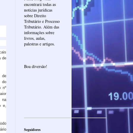
encontrará todas as
notícias jurídicas
sobre Direito
Tributário e Processo
Tributário. Além das
informações sobre
livros, aulas,
palestras e artigos.
cais
a de
Boa diversão!
s de
 do
o nº
aior
a na
o e,
íodo
ário
Seguidores