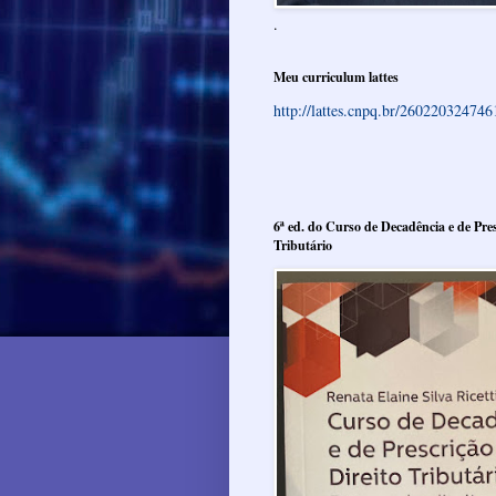
.
Meu curriculum lattes
http://lattes.cnpq.br/26022032474
6ª ed. do Curso de Decadência e de Pres
Tributário