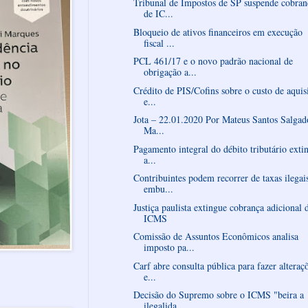
Tribunal de Impostos de SP suspende cobran
de IC...
Bloqueio de ativos financeiros em execução
fiscal ...
PCL 461/17 e o novo padrão nacional de
obrigação a...
Crédito de PIS/Cofins sobre o custo de aquis
e...
Jota – 22.01.2020 Por Mateus Santos Salgad
Ma...
Pagamento integral do débito tributário exti
a...
Contribuintes podem recorrer de taxas ilegai
embu...
Justiça paulista extingue cobrança adicional 
ICMS
Comissão de Assuntos Econômicos analisa
imposto pa...
Carf abre consulta pública para fazer alteraç
e...
Decisão do Supremo sobre o ICMS "beira a
ilegalida...