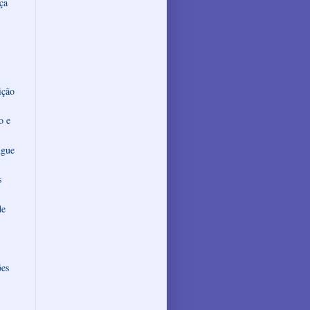
ça
ição
o e
ngue
s
de
ões