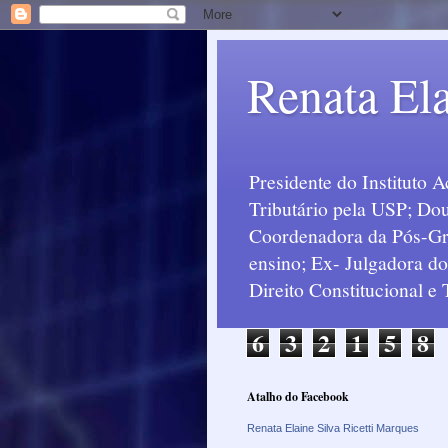
Renata Ela
Presidente do Instituto 
Tributário pela USP; Dou
Coordenadora da Pós-Grad
ensino; Ex- Julgadora d
Direito Constitucional e
6
3
2
1
5
8
Atalho do Facebook
Renata Elaine Silva Ricetti Marques