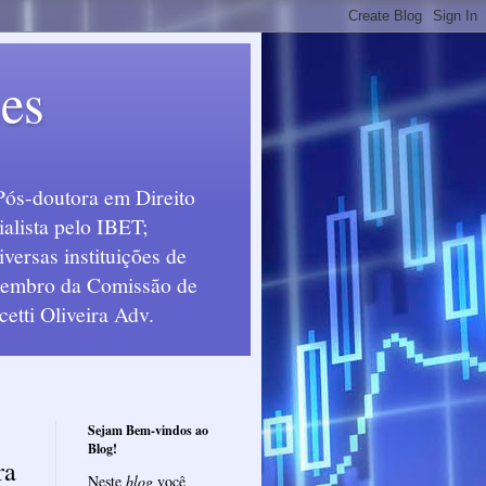
ues
Pós-doutora em Direito
alista pelo IBET;
ersas instituições de
 Membro da Comissão de
etti Oliveira Adv.
Sejam Bem-vindos ao
Blog!
ra
Neste
blog
você