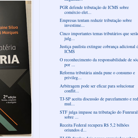
PGR defende tributação de ICMS sobre
comércio elet...
Empresas tentam reduzir tributação sobre
investime...
Cinco importantes temas tributários que serã
julg...
Justiça paulista extingue cobrança adicional 
ICMS
O reconhecimento da responsabilidade de só
por ...
Reforma tributária ainda pune o consumo e
privileg...
Arbitragem pode ser eficaz para solucionar
conflit...
TJ-SP aceita discussão de parcelamento e re
mul...
STF julga impasse na tributação do Funrural
sobre ...
Receita Federal recupera R$ 5,2 bilhões
oriundos d...