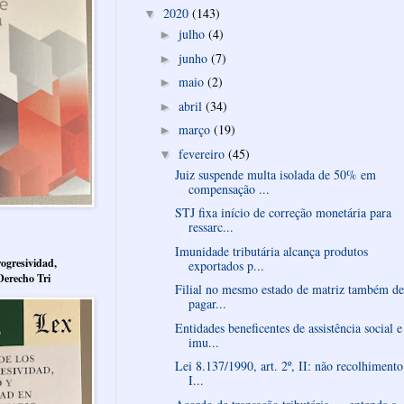
2020
(143)
▼
julho
(4)
►
junho
(7)
►
maio
(2)
►
abril
(34)
►
março
(19)
►
fevereiro
(45)
▼
Juiz suspende multa isolada de 50% em
compensação ...
STJ fixa início de correção monetária para
ressarc...
Imunidade tributária alcança produtos
ogresividad,
exportados p...
Derecho Tri
Filial no mesmo estado de matriz também d
pagar...
Entidades beneficentes de assistência social e
imu...
Lei 8.137/1990, art. 2º, II: não recolhimento
I...