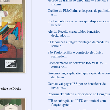
Acordo de transação tributária — entenda a
sistemá...
Crédito de PIS/Cofins e despesas de publicid
e ...
Confaz publica convênios que dispõem sobre
benefíc...
Alerta: Receita cruza saldos bancários
declarados ...
STF começa a julgar tributação de produtos
sobre e...
São Paulo facilita o comércio eletrônico
realizado...
Licenciamento de software ISS vs ICMS –
crítica ao...
Governo lança aplicativo que expõe devedor
da União
Gerdau vai pagar ISS por se beneficiar de
investim...
crição no Direito
Reforma Tributária é prioridade no Congres
ITR se sobrepõe ao IPTU em imóvel com
função agríc...