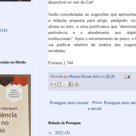
disponível no site do Carf.
Serão consideradas as sugestões que apresent
a redação proposta para artigo, parágrafo, inc
alínea ou item, e uma justificativa que "demonst
61542
pertinência e o atendimento aos objeti
institucionais". Após o encerramento do prazo, o 
vai publicar relatório de análise das suges
recebidas.
crição no Direito
Portaria 1.744
Postado por
Renata Elaine Silva
às
05:39
Postagem mais recente
Págin
Postagem mais ant
a inicial
Relação de Postagem
2022
(3)
►