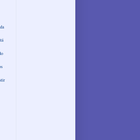
 da
tá
do
os
tir