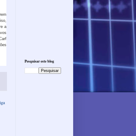
arem
iso,
re a
vos
Carf
tões
Pesquisar este blog
iga