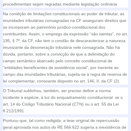
procedimentais sejam regradas mediante legislação ordinária.
Na condição de limitações constitucionais ao poder de tributar, as
imunidades tributárias consagradas na CF asseguram direitos que
se incorporam ao patrimônio jurídico-constitucional dos
contribuintes. Assim, o emprego da expressão “são isentas”, no art.
195, § 7º, da CF, não tem o condão de descaracterizar a natureza
imunizante da desoneração tributária nele consagrada. Não há
dúvida, portanto, sobre a convicção de que a delimitação do
campo semântico abarcado pelo conceito constitucional de
“entidades beneficentes de assistência social”, por inerente ao
campo das imunidades tributárias, sujeita-se à regra de reserva de
lei complementar, consoante disposto no art. 146, II, da CF (2).
O Tribunal sublinhou, também, ser preciso definir a norma
incidente à espécie, à luz do enquadramento constitucional: se o
art. 14 do Código Tributário Nacional (CTN) ou o art. 55 da Lei
8.212/1991.
Pontuou que, tal como redigida, a tese original de repercussão
geral aprovada nos autos do RE 566.622 sugeria a inexistência de