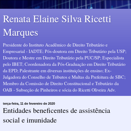
Renata Elaine Silva Ricetti
Marques
Presidente do Instituto Acadêmico de Direito Tributário e
Empresarial - IADTE; Pós-doutora em Direito Tributário pela USP;
Doutora e Mestre em Direito Tributário pela PUC/SP; Especialista
pelo IBET; Coordenadora da Pós-Graduação em Direito Tributário
da EPD; Palestrante em diversas instituições de ensino; Ex-
Julgadora do Conselho de Tributos e Multas da Prefeitura de SBC;
Membro da Comissão de Direito Constitucional e Tributário da
OAB - Subseção de Pinheiros e sócia do Ricetti Oliveira Adv.
terça-feira, 11 de fevereiro de 2020
Entidades beneficentes de assistência
social e imunidade