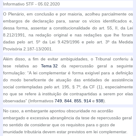
Informativo STF - 05.02.2020
O Plenário, em conclusão e por maioria, acolheu parcialmente os
embargos de declaração para, sanar os vícios identificados e,
dessa forma, assentar a constitucionalidade do art. 55, II, da Lei
8.212/1991, na redação original e nas redações que lhe foram
dadas pelo art. 5º da Lei 9.429/1996 e pelo art. 3º da Medida
Provisória 2.187-13/2001.
Além disso, a fim de evitar ambiguidades, o Tribunal conferiu à
tese relativa ao
Tema 32
da repercussão geral a seguinte
formulação: “A lei complementar é forma exigível para a definição
do modo beneficente de atuação das entidades de assistência
social contempladas pelo art. 195, § 7º, da CF (1), especialmente
no que se refere à instituição de contrapartidas a serem por elas
observadas” (Informativos
749
,
844
,
855
,
914
e
938
).
No caso, a embargante apontou obscuridade no acordão
embargado e excessiva abrangência da tese de repercussão geral
no sentido de considerar que os requisitos para o gozo de
imunidade tributária devem estar previstos em lei complementar.