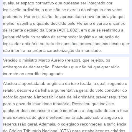
qualquer espaço normativo que pudesse ser integrado por
legislação ordinária, o que não se extraiu do cômputo dos votos
proferidos. Por essa razão, foi apresentada nova formulação que
melhor espelha o quanto decidido pelo Plenário e vai ao encontro
de recente decisão da Corte (ADI 1.802), em que se reafirmou a
jurisprudência no sentido de reconhecer legítima a atuação do
legislador ordinário no trato de questões procedimentais desde que
não interfira na própria caracterização da imunidade.
Vencido o ministro Marco Aurélio (relator), que rejeitou os
embargos de declaração. Entendeu que não há qualquer vício
inerente ao acordão impugnado.
Afastou a apontada abrangência da tese fixada, a qual, segundo o
relator, decorreu da linha argumentativa geral do voto condutor do
acórdão quanto à impossibilidade de lei ordinária prever requisitos
para o gozo da imunidade tributária. Ressaltou que inexiste
qualquer descompasso e que é imprópria a alegação de ser a tese
mais extensiva do que o entendimento adotado sob o ângulo da
repercussão geral. Ademais, o colegiado reconheceu a suficiência
do Código Tributário Nacional (CTN) para estabelecer os critérios