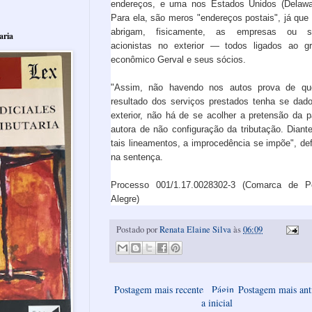
endereços, e uma nos Estados Unidos (Delawa
Para ela, são meros "endereços postais", já que
abrigam, fisicamente, as empresas ou s
aria
acionistas no exterior — todos ligados ao g
econômico Gerval e seus sócios.
"Assim, não havendo nos autos prova de qu
resultado dos serviços prestados tenha se dad
exterior, não há de se acolher a pretensão da p
autora de não configuração da tributação. Diant
tais lineamentos, a improcedência se impõe", def
na sentença.
Processo 001/1.17.0028302-3 (Comarca de P
Alegre)
Postado por
Renata Elaine Silva
às
06:09
Postagem mais recente
Págin
Postagem mais ant
a inicial