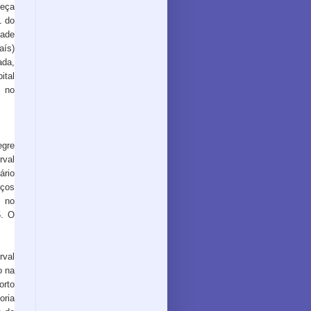
eça
1 do
dade
aís)
ada,
ital
a no
egre
val
ário
ços
, no
5. O
rval
o na
orto
oria