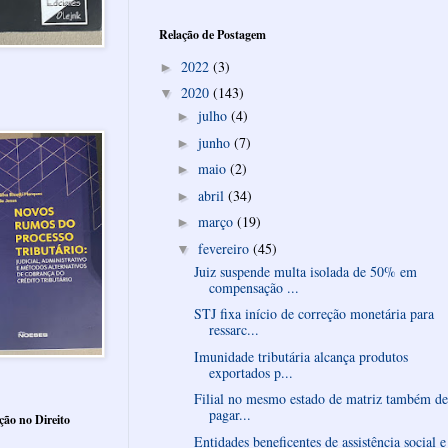
Relação de Postagem
2022
(3)
►
2020
(143)
▼
julho
(4)
►
junho
(7)
►
maio
(2)
►
abril
(34)
►
março
(19)
►
fevereiro
(45)
▼
Juiz suspende multa isolada de 50% em
compensação ...
STJ fixa início de correção monetária para
ressarc...
Imunidade tributária alcança produtos
exportados p...
Filial no mesmo estado de matriz também d
pagar...
ção no Direito
Entidades beneficentes de assistência social e