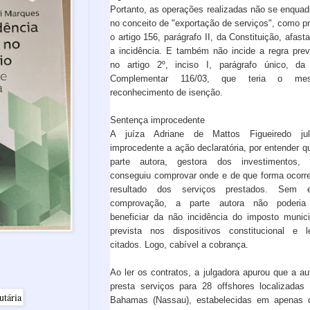
Portanto, as operações realizadas não se enqua
no conceito de "exportação de serviços", como p
o artigo 156, parágrafo II, da Constituição, afast
a incidência. E também não incide a regra prev
no artigo 2º, inciso I, parágrafo único, da
Complementar 116/03, que teria o me
reconhecimento de isenção.
Sentença improcedente
A juíza Adriane de Mattos Figueiredo jul
improcedente a ação declaratória, por entender q
parte autora, gestora dos investimentos, 
conseguiu comprovar onde e de que forma ocorr
resultado dos serviços prestados. Sem e
comprovação, a parte autora não poderia
beneficiar da não incidência do imposto munici
prevista nos dispositivos constitucional e l
citados. Logo, cabível a cobrança.
Ao ler os contratos, a julgadora apurou que a au
presta serviços para 28 offshores localizadas
Bahamas (Nassau), estabelecidas em apenas 