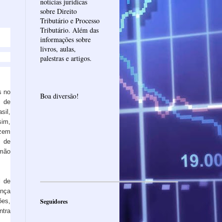
notícias jurídicas
sobre Direito
Tributário e Processo
Tributário. Além das
informações sobre
livros, aulas,
palestras e artigos.
s no
Boa diversão!
 de
sil,
sim,
azem
 de
amão
l de
ença
ões,
Seguidores
ntra