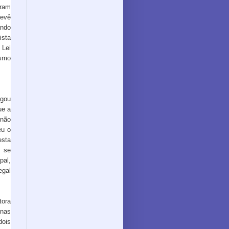
dram
revê
ando
ista
 Lei
smo
gou
ue a
não
eu o
sta
 se
pal,
egal
tora
 nas
dois