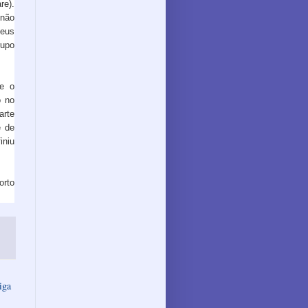
re).
 não
eus
rupo
e o
o no
arte
e de
iniu
orto
iga