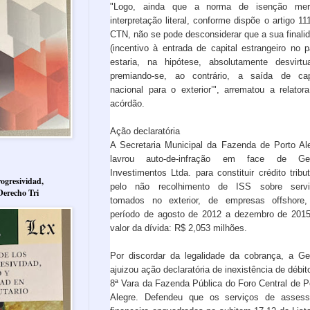
"Logo, ainda que a norma de isenção mer
interpretação literal, conforme dispõe o artigo 11
CTN, não se pode desconsiderar que a sua finali
(incentivo à entrada de capital estrangeiro no p
estaria, na hipótese, absolutamente desvirtu
premiando-se, ao contrário, a saída de cap
nacional para o exterior’", arrematou a relator
acórdão.
Ação declaratória
A Secretaria Municipal da Fazenda de Porto Al
lavrou auto-de-infração em face de Ger
Investimentos Ltda. para constituir crédito tribut
ogresividad,
pelo não recolhimento de ISS sobre servi
Derecho Tri
tomados no exterior, de empresas offshore
período de agosto de 2012 a dezembro de 201
valor da dívida: R$ 2,053 milhões.
Por discordar da legalidade da cobrança, a Ge
ajuizou ação declaratória de inexistência de débit
8ª Vara da Fazenda Pública do Foro Central de P
Alegre. Defendeu que os serviços de assess