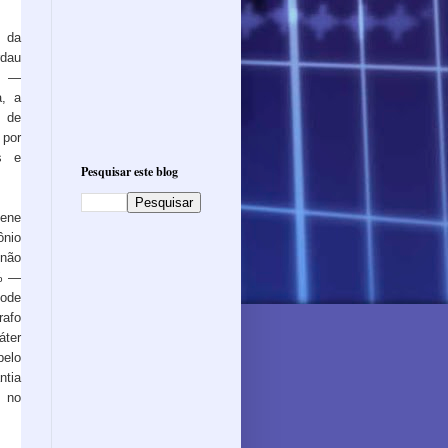
a da
dau
es —
a, a
o de
 por
as e
Pesquisar este blog
lene
ônio
 não
0% —
pode
rafo
áter
pelo
ntia
 no