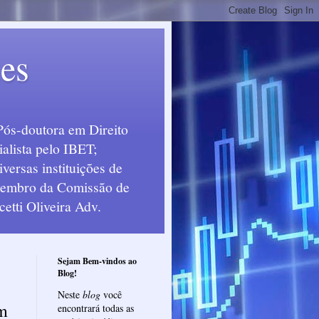
ues
Pós-doutora em Direito
alista pelo IBET;
ersas instituições de
 Membro da Comissão de
etti Oliveira Adv.
Sejam Bem-vindos ao
Blog!
Neste
blog
você
em
encontrará todas as