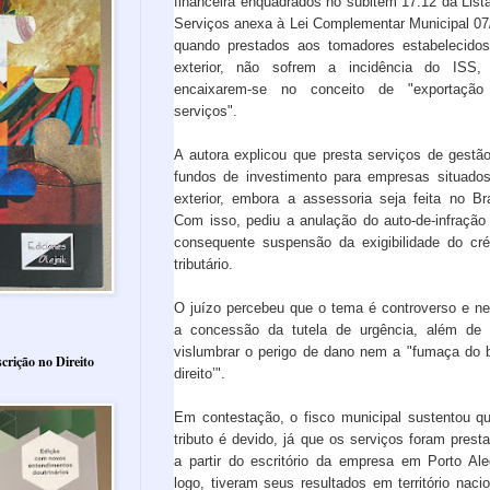
financeira enquadrados no subitem 17.12 da List
Serviços anexa à Lei Complementar Municipal 07
quando prestados aos tomadores estabelecido
exterior, não sofrem a incidência do ISS,
encaixarem-se no conceito de "exportação
serviços".
A autora explicou que presta serviços de gestã
fundos de investimento para empresas situado
exterior, embora a assessoria seja feita no Bra
Com isso, pediu a anulação do auto-de-infração
consequente suspensão da exigibilidade do cré
tributário.
O juízo percebeu que o tema é controverso e n
a concessão da tutela de urgência, além de
vislumbrar o perigo de dano nem a "fumaça do
crição no Direito
direito’".
Em contestação, o fisco municipal sustentou q
tributo é devido, já que os serviços foram prest
a partir do escritório da empresa em Porto Ale
logo, tiveram seus resultados em território nacio