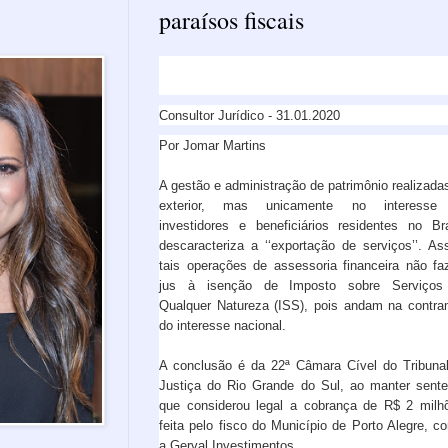
paraísos fiscais
Consultor Jurídico - 31.01.2020
Por Jomar Martins
A gestão e administração de patrimônio realizada
exterior, mas unicamente no interesse
investidores e beneficiários residentes no Bra
descaracteriza a ‘‘exportação de serviços’’. As
tais operações de assessoria financeira não f
jus à isenção de Imposto sobre Serviços
Qualquer Natureza (ISS), pois andam na contr
do interesse nacional.
A conclusão é da 22ª Câmara Cível do Tribuna
Justiça do Rio Grande do Sul, ao manter sent
que considerou legal a cobrança de R$ 2 milh
feita pelo fisco do Município de Porto Alegre, co
a Gerval Investimentos.