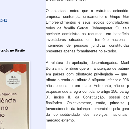
O colegiado notou que a estrutura acionári
empresa contempla unicamente o Grupo Ger
61542
Empreendimentos e seus sócios controlador
todos da família Gerdau Johannpeter. Ou sej
apelante administra os recursos, em benefíci
investidores situados em território nacional,
intermédio de pessoas jurídicas constituíd
crição no Direito
presentes apenas formalmente no exterior.
A relatora da apelação, desembargadora Mari
Bonzanini, lembrou que a manutenção de patrim
em países com tributação privilegiada — que
tributa a renda ou tribute à alíquota inferior a 2
não se constitui em ilícito. Entretanto, não se 
esquecer que a regra contida no artigo 156, parág
3º, inciso II, da Constituição, possui car
finalístico. Objetivamente, então, prima-se 
favorecimento da balança comercial e pela gara
da competitividade dos serviços nacionais
mercado externo.