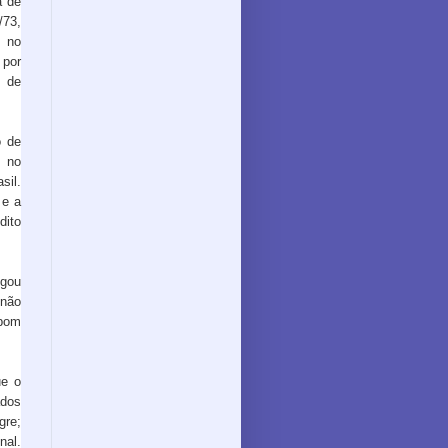
a de
/73,
s no
 por
 de
o de
s no
sil.
 e a
dito
egou
 não
 bom
ue o
ados
gre;
nal.