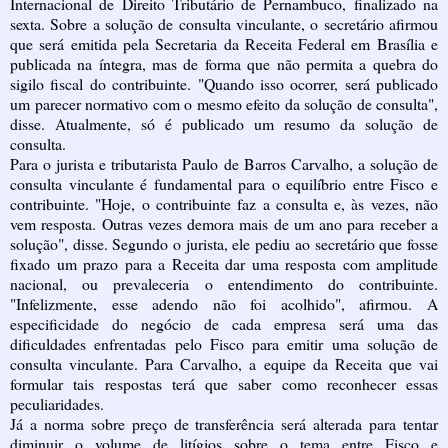
Internacional de Direito Tributário de Pernambuco, finalizado na
sexta. Sobre a solução de consulta vinculante, o secretário afirmou
que será emitida pela Secretaria da Receita Federal em Brasília e
publicada na íntegra, mas de forma que não permita a quebra do
sigilo fiscal do contribuinte. "Quando isso ocorrer, será publicado
um parecer normativo com o mesmo efeito da solução de consulta",
disse. Atualmente, só é publicado um resumo da solução de
consulta.
Para o jurista e tributarista Paulo de Barros Carvalho, a solução de
consulta vinculante é fundamental para o equilíbrio entre Fisco e
contribuinte. "Hoje, o contribuinte faz a consulta e, às vezes, não
vem resposta. Outras vezes demora mais de um ano para receber a
solução", disse. Segundo o jurista, ele pediu ao secretário que fosse
fixado um prazo para a Receita dar uma resposta com amplitude
nacional, ou prevaleceria o entendimento do contribuinte.
"Infelizmente, esse adendo não foi acolhido", afirmou. A
especificidade do negócio de cada empresa será uma das
dificuldades enfrentadas pelo Fisco para emitir uma solução de
consulta vinculante. Para Carvalho, a equipe da Receita que vai
formular tais respostas terá que saber como reconhecer essas
peculiaridades.
Já a norma sobre preço de transferência será alterada para tentar
diminuir o volume de litígios sobre o tema entre Fisco e