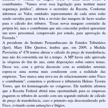
contribuintes. "Vamos rever essa legislação para instituir maior
segurança jurídica", afirmou o secretário da Receita. Conforme
informou ao Valor, entidades representantes de cada setor estão
sendo ouvidas para ser feita a revisão das margens de lucro usadas
para o cálculo dos tributos. "Essas novas margens constarão da
própria lei, mas o contribuinte que não concordar poderá apresentar
um novo percentual, comprovado por estudo, para aprovação da
Fazenda."
A presidente do Instituto Pernambucano de Estudos Tributários
(Ipet), Mary Elbe Queiroz, lembra que, em 2009, a Medida
Provisória nº 478 tentou alterar o cálculo do preço de transferência,
mas não foi convertida em lei a tempo. A MP havia sido aprovada
às vésperas do fim do ano, entre disposições sobre outros temas.
Dessa vez, com a prévia discussão com as entidades setoriais
espera-se uma norma mais condizente com a realidade das
empresas. "Isso marca uma nova era do relacionamento entre Fisco
e contribuinte", comentou o professor e tributarista Heleno Taveira
Torres, que foi homenageado no congresso. Ele também afirmou
que a Receita Federal abrirá uma oportunidade para as empresas
pagarem os tributos de acordo com um segundo método de cálculo
de preço de transferência, caso o primeiro seja desconsiderado pelo
Fisco, evitando assim autuações e litígios.