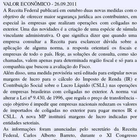
VALOR ECONÔMICO - 26.09.2011
A Receita Federal publicará em outubro duas novas medidas com o
objetivo de oferecer maior segurança jurídica aos contribuintes, em
especial às empresas que realizam operações com coligadas no
exterior. Uma das novidades é a criação de uma espécie de súmula
vinculante administrativa. O que significa dizer que quando uma
empresa consultar a Receita para esclarecer dúvida sobre a
aplicação de alguma norma, a resposta orientará os fiscais e
empresas de todo o país. Hoje, as soluções de consulta, como são
chamadas, valem apenas para determinada região fiscal e só para a
companhia que buscou a avaliação do Fisco.
Além disso, uma medida provisória será editada para estipular novas
margens de lucro para o cálculo do Imposto de Renda (IR) e
Contribuição Social sobre o Lucro Líquido (CSLL) nas operações
de empresas brasileiras com coligadas no exterior. A norma vai
alterar a Lei nº 9.430, de 1996, que regula o preço de transferência -
cujo objetivo é impedir que empresas nacionais reduzam os valores
de importados de coligadas no exterior para pagar menos IR e
CSLL. A nova MP instituirá margens de lucro indicadas por
entidades setoriais.
As informações foram anunciadas pelo secretário da Receita
Federal, Carlos Alberto Barreto, durante o XI Congresso