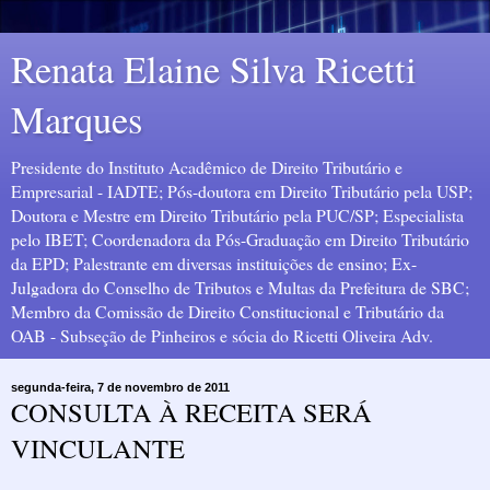
Renata Elaine Silva Ricetti
Marques
Presidente do Instituto Acadêmico de Direito Tributário e
Empresarial - IADTE; Pós-doutora em Direito Tributário pela USP;
Doutora e Mestre em Direito Tributário pela PUC/SP; Especialista
pelo IBET; Coordenadora da Pós-Graduação em Direito Tributário
da EPD; Palestrante em diversas instituições de ensino; Ex-
Julgadora do Conselho de Tributos e Multas da Prefeitura de SBC;
Membro da Comissão de Direito Constitucional e Tributário da
OAB - Subseção de Pinheiros e sócia do Ricetti Oliveira Adv.
segunda-feira, 7 de novembro de 2011
CONSULTA À RECEITA SERÁ
VINCULANTE