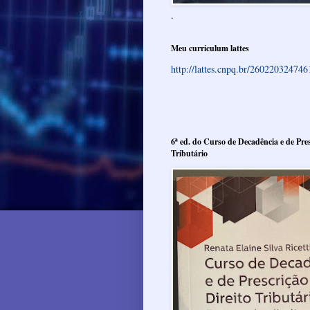
.
Meu curriculum lattes
http://lattes.cnpq.br/26022032474
6ª ed. do Curso de Decadência e de Pres
Tributário