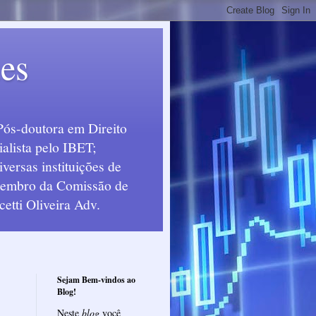
ues
Pós-doutora em Direito
alista pelo IBET;
ersas instituições de
 Membro da Comissão de
etti Oliveira Adv.
Sejam Bem-vindos ao
Blog!
Neste
blog
você