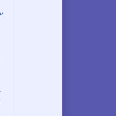
RA
A
A
S