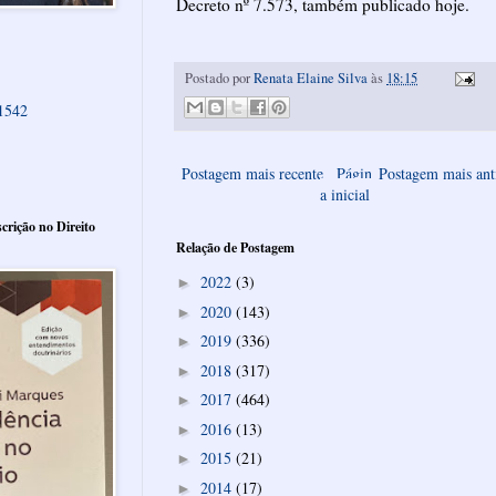
Decreto nº 7.573, também publicado hoje.
Postado por
Renata Elaine Silva
às
18:15
61542
Postagem mais recente
Págin
Postagem mais ant
a inicial
crição no Direito
Relação de Postagem
2022
(3)
►
2020
(143)
►
2019
(336)
►
2018
(317)
►
2017
(464)
►
2016
(13)
►
2015
(21)
►
2014
(17)
►