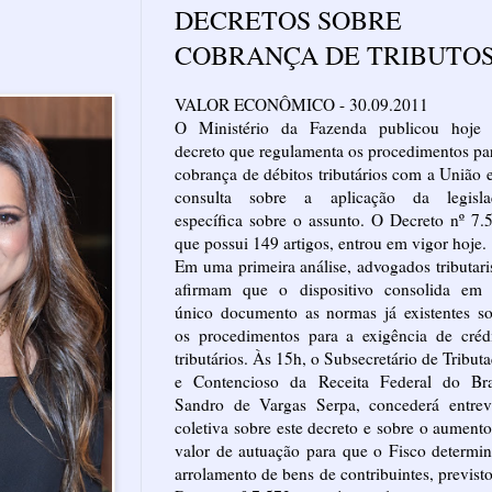
DECRETOS SOBRE
COBRANÇA DE TRIBUTO
VALOR ECONÔMICO - 30.09.2011
O Ministério da Fazenda publicou hoje
decreto que regulamenta os procedimentos pa
cobrança de débitos tributários com a União 
consulta sobre a aplicação da legisla
específica sobre o assunto. O Decreto nº 7.
que possui 149 artigos, entrou em vigor hoje.
Em uma primeira análise, advogados tributari
afirmam que o dispositivo consolida em
único documento as normas já existentes s
os procedimentos para a exigência de créd
tributários. Às 15h, o Subsecretário de Tribut
e Contencioso da Receita Federal do Bras
Sandro de Vargas Serpa, concederá entrevi
coletiva sobre este decreto e sobre o aument
valor de autuação para que o Fisco determi
arrolamento de bens de contribuintes, previst