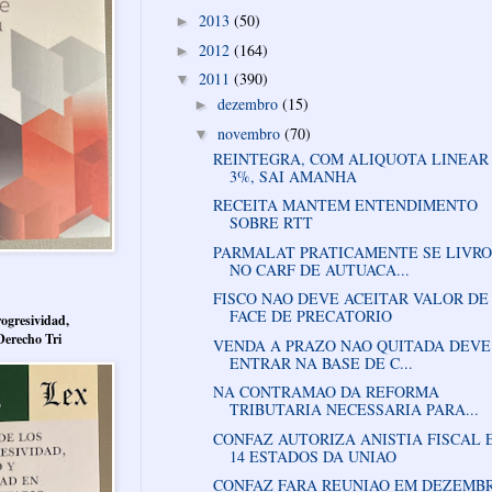
2013
(50)
►
2012
(164)
►
2011
(390)
▼
dezembro
(15)
►
novembro
(70)
▼
REINTEGRA, COM ALIQUOTA LINEAR
3%, SAI AMANHA
RECEITA MANTEM ENTENDIMENTO
SOBRE RTT
PARMALAT PRATICAMENTE SE LIVR
NO CARF DE AUTUACA...
FISCO NAO DEVE ACEITAR VALOR DE
FACE DE PRECATORIO
ogresividad,
Derecho Tri
VENDA A PRAZO NAO QUITADA DEVE
ENTRAR NA BASE DE C...
NA CONTRAMAO DA REFORMA
TRIBUTARIA NECESSARIA PARA...
CONFAZ AUTORIZA ANISTIA FISCAL 
14 ESTADOS DA UNIAO
CONFAZ FARA REUNIAO EM DEZEMB