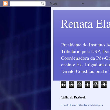
Renata Ela
Presidente do Instituto 
Tributário pela USP; Dou
Coordenadora da Pós-Grad
ensino; Ex- Julgadora d
Direito Constitucional e
6
3
2
1
7
9
Atalho do Facebook
Renata Elaine Silva Ricetti Marques