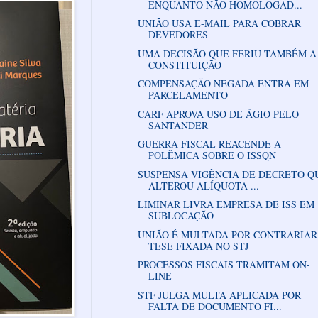
ENQUANTO NÃO HOMOLOGAD...
UNIÃO USA E-MAIL PARA COBRAR
DEVEDORES
UMA DECISÃO QUE FERIU TAMBÉM A
CONSTITUIÇÃO
COMPENSAÇÃO NEGADA ENTRA EM
PARCELAMENTO
CARF APROVA USO DE ÁGIO PELO
SANTANDER
GUERRA FISCAL REACENDE A
POLÊMICA SOBRE O ISSQN
SUSPENSA VIGÊNCIA DE DECRETO Q
ALTEROU ALÍQUOTA ...
LIMINAR LIVRA EMPRESA DE ISS EM
SUBLOCAÇÃO
UNIÃO É MULTADA POR CONTRARIAR
TESE FIXADA NO STJ
PROCESSOS FISCAIS TRAMITAM ON-
LINE
STF JULGA MULTA APLICADA POR
FALTA DE DOCUMENTO FI...