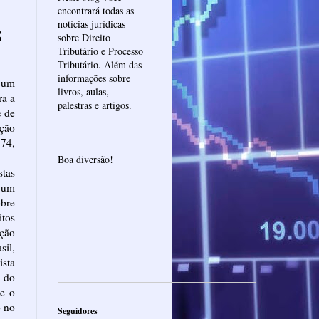
encontrará todas as
notícias jurídicas
S
sobre Direito
Tributário e Processo
Tributário. Além das
informações sobre
 um
livros, aulas,
ra a
palestras e artigos.
e de
ção
574,
Boa diversão!
stas
 um
obre
itos
ação
il,
sta
o do
ne o
o no
Seguidores