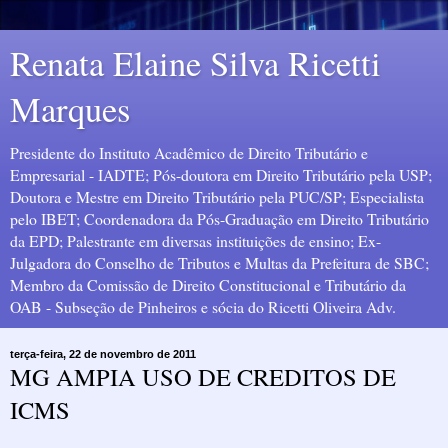
Renata Elaine Silva Ricetti
Marques
Presidente do Instituto Acadêmico de Direito Tributário e
Empresarial - IADTE; Pós-doutora em Direito Tributário pela USP;
Doutora e Mestre em Direito Tributário pela PUC/SP; Especialista
pelo IBET; Coordenadora da Pós-Graduação em Direito Tributário
da EPD; Palestrante em diversas instituições de ensino; Ex-
Julgadora do Conselho de Tributos e Multas da Prefeitura de SBC;
Membro da Comissão de Direito Constitucional e Tributário da
OAB - Subseção de Pinheiros e sócia do Ricetti Oliveira Adv.
terça-feira, 22 de novembro de 2011
MG AMPIA USO DE CREDITOS DE
ICMS