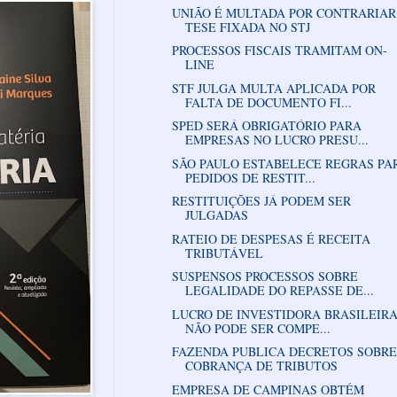
UNIÃO É MULTADA POR CONTRARIAR
TESE FIXADA NO STJ
PROCESSOS FISCAIS TRAMITAM ON-
LINE
STF JULGA MULTA APLICADA POR
FALTA DE DOCUMENTO FI...
SPED SERÁ OBRIGATÓRIO PARA
EMPRESAS NO LUCRO PRESU...
SÃO PAULO ESTABELECE REGRAS PA
PEDIDOS DE RESTIT...
RESTITUIÇÕES JÁ PODEM SER
JULGADAS
RATEIO DE DESPESAS É RECEITA
TRIBUTÁVEL
SUSPENSOS PROCESSOS SOBRE
LEGALIDADE DO REPASSE DE...
LUCRO DE INVESTIDORA BRASILEIR
NÃO PODE SER COMPE...
FAZENDA PUBLICA DECRETOS SOBRE
COBRANÇA DE TRIBUTOS
EMPRESA DE CAMPINAS OBTÉM