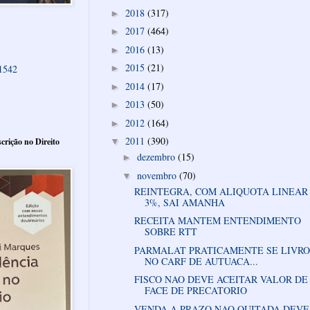
2018
(317)
►
2017
(464)
►
2016
(13)
►
2015
(21)
61542
►
2014
(17)
►
2013
(50)
►
2012
(164)
►
2011
(390)
crição no Direito
▼
dezembro
(15)
►
novembro
(70)
▼
REINTEGRA, COM ALIQUOTA LINEAR
3%, SAI AMANHA
RECEITA MANTEM ENTENDIMENTO
SOBRE RTT
PARMALAT PRATICAMENTE SE LIVR
NO CARF DE AUTUACA...
FISCO NAO DEVE ACEITAR VALOR DE
FACE DE PRECATORIO
VENDA A PRAZO NAO QUITADA DEVE