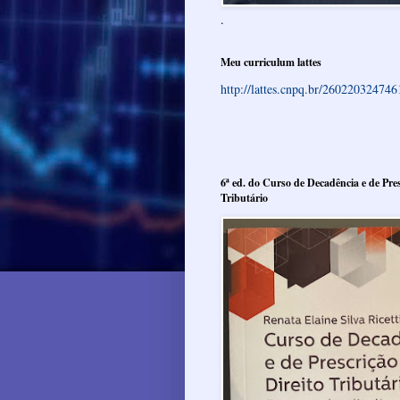
.
Meu curriculum lattes
http://lattes.cnpq.br/26022032474
6ª ed. do Curso de Decadência e de Pres
Tributário