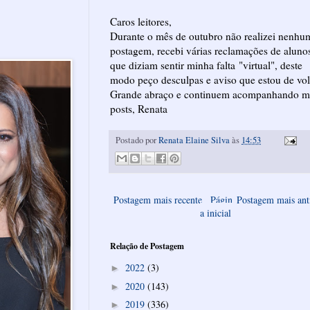
Caros leitores,
Durante o mês de outubro não realizei nenhu
postagem, recebi várias reclamações de aluno
que diziam sentir minha falta "virtual", deste
modo peço desculpas e aviso que estou de vol
Grande abraço e continuem acompanhando m
posts, Renata
Postado por
Renata Elaine Silva
às
14:53
Postagem mais recente
Págin
Postagem mais ant
a inicial
Relação de Postagem
2022
(3)
►
2020
(143)
►
2019
(336)
►