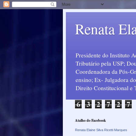
Renata Ela
Presidente do Instituto 
Tributário pela USP; Dou
Coordenadora da Pós-Grad
ensino; Ex- Julgadora d
Direito Constitucional e
6
3
2
7
2
7
Atalho do Facebook
Renata Elaine Silva Ricetti Marques