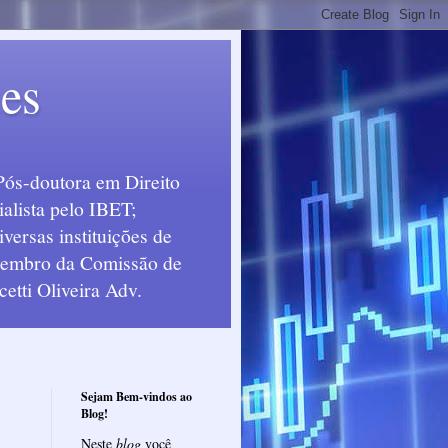
ues
Pós-doutora em Direito
alista pelo IBET;
ersas instituições de
 Membro da Comissão de
etti Oliveira Adv.
Sejam Bem-vindos ao
Blog!
Neste
blog
você