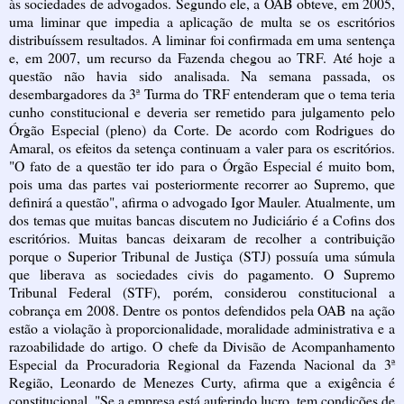
às sociedades de advogados. Segundo ele, a OAB obteve, em 2005,
uma liminar que impedia a aplicação de multa se os escritórios
distribuíssem resultados. A liminar foi confirmada em uma sentença
e, em 2007, um recurso da Fazenda chegou ao TRF. Até hoje a
questão não havia sido analisada. Na semana passada, os
desembargadores da 3ª Turma do TRF entenderam que o tema teria
cunho constitucional e deveria ser remetido para julgamento pelo
Órgão Especial (pleno) da Corte. De acordo com Rodrigues do
Amaral, os efeitos da setença continuam a valer para os escritórios.
"O fato de a questão ter ido para o Órgão Especial é muito bom,
pois uma das partes vai posteriormente recorrer ao Supremo, que
definirá a questão", afirma o advogado Igor Mauler. Atualmente, um
dos temas que muitas bancas discutem no Judiciário é a Cofins dos
escritórios. Muitas bancas deixaram de recolher a contribuição
porque o Superior Tribunal de Justiça (STJ) possuía uma súmula
que liberava as sociedades civis do pagamento. O Supremo
Tribunal Federal (STF), porém, considerou constitucional a
cobrança em 2008. Dentre os pontos defendidos pela OAB na ação
estão a violação à proporcionalidade, moralidade administrativa e a
razoabilidade do artigo. O chefe da Divisão de Acompanhamento
Especial da Procuradoria Regional da Fazenda Nacional da 3ª
Região, Leonardo de Menezes Curty, afirma que a exigência é
constitucional. "Se a empresa está auferindo lucro, tem condições de