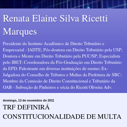
Renata Elaine Silva Ricetti
Marques
Presidente do Instituto Acadêmico de Direito Tributário e
Empresarial - IADTE; Pós-doutora em Direito Tributário pela USP;
Doutora e Mestre em Direito Tributário pela PUC/SP; Especialista
pelo IBET; Coordenadora da Pós-Graduação em Direito Tributário
da EPD; Palestrante em diversas instituições de ensino; Ex-
Julgadora do Conselho de Tributos e Multas da Prefeitura de SBC;
Membro da Comissão de Direito Constitucional e Tributário da
OAB - Subseção de Pinheiros e sócia do Ricetti Oliveira Adv.
domingo, 13 de novembro de 2011
TRF DEFINIRÁ
CONSTITUCIONALIDADE DE MULTA