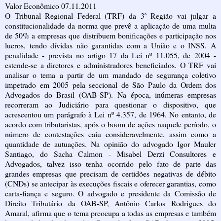
Valor Econômico 07.11.2011
O Tribunal Regional Federal (TRF) da 3ª Região vai julgar a
constitucionalidade da norma que prevê a aplicação de uma multa
de 50% a empresas que distribuem bonificações e participação nos
lucros, tendo dívidas não garantidas com a União e o INSS. A
penalidade - prevista no artigo 17 da Lei nº 11.055, de 2004 -
estende-se a diretores e administradores beneficiados. O TRF vai
analisar o tema a partir de um mandado de segurança coletivo
impetrado em 2005 pela seccional de São Paulo da Ordem dos
Advogados do Brasil (OAB-SP). Na época, inúmeras empresas
recorreram ao Judiciário para questionar o dispositivo, que
acrescentou um parágrafo à Lei nº 4.357, de 1964. No entanto, de
acordo com tributaristas, após o boom de ações naquele período, o
número de contestações caiu consideravelmente, assim como a
quantidade de autuações. Na opinião do advogado Igor Mauler
Santiago, do Sacha Calmon - Misabel Derzi Consultores e
Advogados, talvez isso tenha ocorrido pelo fato de parte das
grandes empresas que precisam de certidões negativas de débito
(CNDs) se antecipar às execuções fiscais e oferecer garantias, como
carta-fiança e seguro. O advogado e presidente da Comissão de
Direito Tributário da OAB-SP, Antônio Carlos Rodrigues do
Amaral, afirma que o tema preocupa a todas as empresas e também