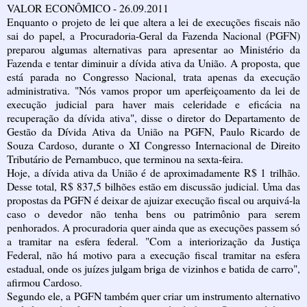
VALOR ECONÔMICO - 26.09.2011
Enquanto o projeto de lei que altera a lei de execuções fiscais não
sai do papel, a Procuradoria-Geral da Fazenda Nacional (PGFN)
preparou algumas alternativas para apresentar ao Ministério da
Fazenda e tentar diminuir a dívida ativa da União. A proposta, que
está parada no Congresso Nacional, trata apenas da execução
administrativa. "Nós vamos propor um aperfeiçoamento da lei de
execução judicial para haver mais celeridade e eficácia na
recuperação da dívida ativa", disse o diretor do Departamento de
Gestão da Dívida Ativa da União na PGFN, Paulo Ricardo de
Souza Cardoso, durante o XI Congresso Internacional de Direito
Tributário de Pernambuco, que terminou na sexta-feira.
Hoje, a dívida ativa da União é de aproximadamente R$ 1 trilhão.
Desse total, R$ 837,5 bilhões estão em discussão judicial. Uma das
propostas da PGFN é deixar de ajuizar execução fiscal ou arquivá-la
caso o devedor não tenha bens ou patrimônio para serem
penhorados. A procuradoria quer ainda que as execuções passem só
a tramitar na esfera federal. "Com a interiorização da Justiça
Federal, não há motivo para a execução fiscal tramitar na esfera
estadual, onde os juízes julgam briga de vizinhos e batida de carro",
afirmou Cardoso.
Segundo ele, a PGFN também quer criar um instrumento alternativo