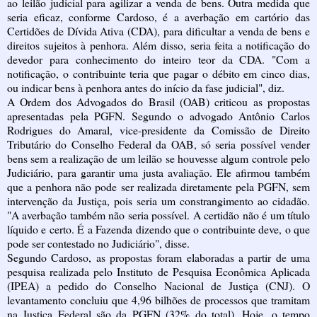
ao leilão judicial para agilizar a venda de bens. Outra medida que
seria eficaz, conforme Cardoso, é a averbação em cartório das
Certidões de Dívida Ativa (CDA), para dificultar a venda de bens e
direitos sujeitos à penhora. Além disso, seria feita a notificação do
devedor para conhecimento do inteiro teor da CDA. "Com a
notificação, o contribuinte teria que pagar o débito em cinco dias,
ou indicar bens à penhora antes do início da fase judicial", diz.
A Ordem dos Advogados do Brasil (OAB) criticou as propostas
apresentadas pela PGFN. Segundo o advogado Antônio Carlos
Rodrigues do Amaral, vice-presidente da Comissão de Direito
Tributário do Conselho Federal da OAB, só seria possível vender
bens sem a realização de um leilão se houvesse algum controle pelo
Judiciário, para garantir uma justa avaliação. Ele afirmou também
que a penhora não pode ser realizada diretamente pela PGFN, sem
intervenção da Justiça, pois seria um constrangimento ao cidadão.
"A averbação também não seria possível. A certidão não é um título
líquido e certo. É a Fazenda dizendo que o contribuinte deve, o que
pode ser contestado no Judiciário", disse.
Segundo Cardoso, as propostas foram elaboradas a partir de uma
pesquisa realizada pelo Instituto de Pesquisa Econômica Aplicada
(IPEA) a pedido do Conselho Nacional de Justiça (CNJ). O
levantamento concluiu que 4,96 bilhões de processos que tramitam
na Justiça Federal são da PGFN (32% do total). Hoje, o tempo