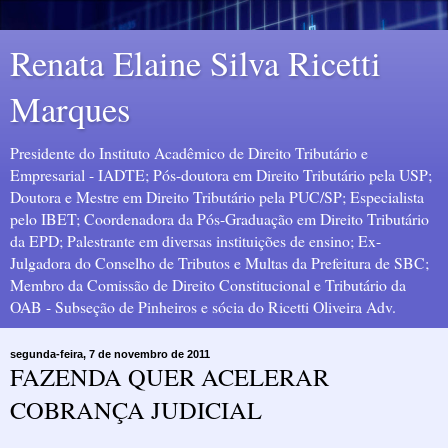
Renata Elaine Silva Ricetti
Marques
Presidente do Instituto Acadêmico de Direito Tributário e
Empresarial - IADTE; Pós-doutora em Direito Tributário pela USP;
Doutora e Mestre em Direito Tributário pela PUC/SP; Especialista
pelo IBET; Coordenadora da Pós-Graduação em Direito Tributário
da EPD; Palestrante em diversas instituições de ensino; Ex-
Julgadora do Conselho de Tributos e Multas da Prefeitura de SBC;
Membro da Comissão de Direito Constitucional e Tributário da
OAB - Subseção de Pinheiros e sócia do Ricetti Oliveira Adv.
segunda-feira, 7 de novembro de 2011
FAZENDA QUER ACELERAR
COBRANÇA JUDICIAL