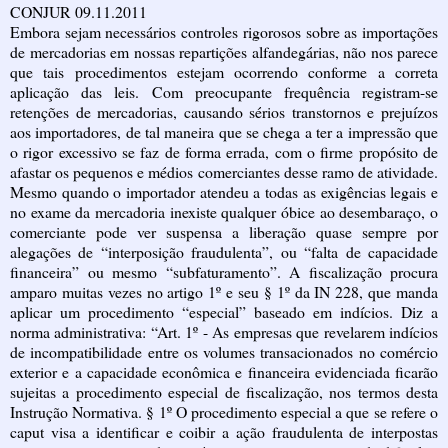
CONJUR 09.11.2011
Embora sejam necessários controles rigorosos sobre as importações
de mercadorias em nossas repartições alfandegárias, não nos parece
que tais procedimentos estejam ocorrendo conforme a correta
aplicação das leis. Com preocupante frequência registram-se
retenções de mercadorias, causando sérios transtornos e prejuízos
aos importadores, de tal maneira que se chega a ter a impressão que
o rigor excessivo se faz de forma errada, com o firme propósito de
afastar os pequenos e médios comerciantes desse ramo de atividade.
Mesmo quando o importador atendeu a todas as exigências legais e
no exame da mercadoria inexiste qualquer óbice ao desembaraço, o
comerciante pode ver suspensa a liberação quase sempre por
alegações de “interposição fraudulenta”, ou “falta de capacidade
financeira” ou mesmo “subfaturamento”. A fiscalização procura
amparo muitas vezes no artigo 1º e seu § 1º da IN 228, que manda
aplicar um procedimento “especial” baseado em indícios. Diz a
norma administrativa: “Art. 1º - As empresas que revelarem indícios
de incompatibilidade entre os volumes transacionados no comércio
exterior e a capacidade econômica e financeira evidenciada ficarão
sujeitas a procedimento especial de fiscalização, nos termos desta
Instrução Normativa. § 1º O procedimento especial a que se refere o
caput visa a identificar e coibir a ação fraudulenta de interpostas