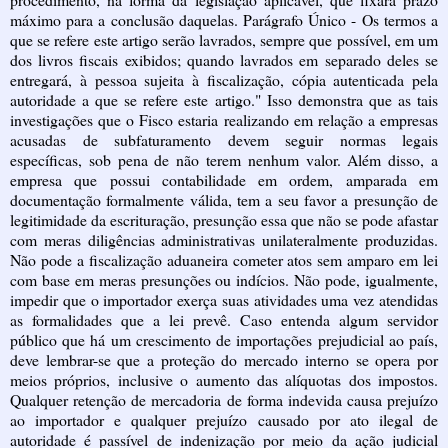
máximo para a conclusão daquelas. Parágrafo Único - Os termos a
que se refere este artigo serão lavrados, sempre que possível, em um
dos livros fiscais exibidos; quando lavrados em separado deles se
entregará, à pessoa sujeita à fiscalização, cópia autenticada pela
autoridade a que se refere este artigo." Isso demonstra que as tais
investigações que o Fisco estaria realizando em relação a empresas
acusadas de subfaturamento devem seguir normas legais
específicas, sob pena de não terem nenhum valor. Além disso, a
empresa que possui contabilidade em ordem, amparada em
documentação formalmente válida, tem a seu favor a presunção de
legitimidade da escrituração, presunção essa que não se pode afastar
com meras diligências administrativas unilateralmente produzidas.
Não pode a fiscalização aduaneira cometer atos sem amparo em lei
com base em meras presunções ou indícios. Não pode, igualmente,
impedir que o importador exerça suas atividades uma vez atendidas
as formalidades que a lei prevê. Caso entenda algum servidor
público que há um crescimento de importações prejudicial ao país,
deve lembrar-se que a proteção do mercado interno se opera por
meios próprios, inclusive o aumento das alíquotas dos impostos.
Qualquer retenção de mercadoria de forma indevida causa prejuízo
ao importador e qualquer prejuízo causado por ato ilegal de
autoridade é passível de indenização por meio da ação judicial