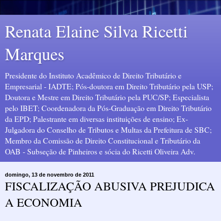
Renata Elaine Silva Ricetti
Marques
Presidente do Instituto Acadêmico de Direito Tributário e
Empresarial - IADTE; Pós-doutora em Direito Tributário pela USP;
Doutora e Mestre em Direito Tributário pela PUC/SP; Especialista
pelo IBET; Coordenadora da Pós-Graduação em Direito Tributário
da EPD; Palestrante em diversas instituições de ensino; Ex-
Julgadora do Conselho de Tributos e Multas da Prefeitura de SBC;
Membro da Comissão de Direito Constitucional e Tributário da
OAB - Subseção de Pinheiros e sócia do Ricetti Oliveira Adv.
domingo, 13 de novembro de 2011
FISCALIZAÇÃO ABUSIVA PREJUDICA
A ECONOMIA