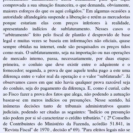
comprovada a sua situação financeira, o que demanda, obviamente,
maiores esforços do que os aqui coligidos.” Em algumas ocasiões a
autoridade alfandegária suspende a liberação e retém as mercadorias
porque estariam elas com preços inferiores à realidade,
apresentando indícios de subfaturamento. Nesses casos o
“arbitramento” feito pelo fiscal de plantão é desprovido de base
legal e muitas vezes se baseia em informações não oficiais, quase
sempre obtidas na internet, onde são pesquisados os preços tidos
como reais. O subfaturamento, seja na importação ou nas operações
de mercado interno, passa, necessariamente, por duas etapas:
primeira, o conluio que deve existir entre o adquirente e o
fornecedor; segunda, a prova de que aquele tenha pago a este uma
diferença entre o valor real da operação e o valor “subfaturado”. Já
observamos casos em que não havia qualquer prova razoável seja
do conluio, seja do pagamento da diferença. E, como é curial, cabe
ao Fisco fazer a prova dos fatos que alega, não podendo a autuação
basear-se em meros indícios ou presunções. Nesse sentido, há
inúmeras decisões tanto de tribunais administrativos quanto
judiciais, podendo ser citadas as seguintes: "Indício ou presunção
não podem por si só caracterizar o crédito tributário." ( 2º Conselho
de Contribuintes do Ministério da Fazenda, acórdão 51.841, in
"Revista Fiscal" de 1970 , decisão nº 69). "Para efeitos legais não se