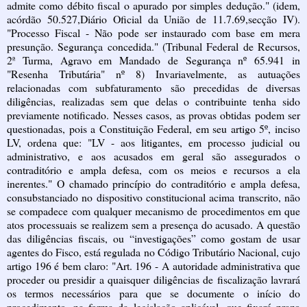
admite como débito fiscal o apurado por simples dedução." (idem,
acórdão 50.527,Diário Oficial da União de 11.7.69,secção IV).
"Processo Fiscal - Não pode ser instaurado com base em mera
presunção. Segurança concedida." (Tribunal Federal de Recursos,
2ª Turma, Agravo em Mandado de Segurança nº 65.941 in
"Resenha Tributária" nº 8) Invariavelmente, as autuações
relacionadas com subfaturamento são precedidas de diversas
diligências, realizadas sem que delas o contribuinte tenha sido
previamente notificado. Nesses casos, as provas obtidas podem ser
questionadas, pois a Constituição Federal, em seu artigo 5º, inciso
LV, ordena que: "LV - aos litigantes, em processo judicial ou
administrativo, e aos acusados em geral são assegurados o
contraditório e ampla defesa, com os meios e recursos a ela
inerentes." O chamado princípio do contraditório e ampla defesa,
consubstanciado no dispositivo constitucional acima transcrito, não
se compadece com qualquer mecanismo de procedimentos em que
atos processuais se realizem sem a presença do acusado. A questão
das diligências fiscais, ou “investigações” como gostam de usar
agentes do Fisco, está regulada no Código Tributário Nacional, cujo
artigo 196 é bem claro: "Art. 196 - A autoridade administrativa que
proceder ou presidir a quaisquer diligências de fiscalização lavrará
os termos necessários para que se documente o início do
procedimento, na forma da legislação aplicável, que fixará prazo