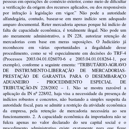
pessoas em operações de comércio exterior, como meio de dificultar
a verificação da origem dos recursos aplicados, ou dos responsáveis
por infração à legislação em vigor.” Não pode a autoridade
alfandegária, contudo, basear-se em mero indício sem adequado
amparo documental. Reter mercadoria apenas porque há indício de
falta de capacidade econômica, é totalmente ilegal. Não pode um
ato meramente administrativo, a IN 228, autorizar retenção de
mercadorias com base em meras suposições. O Judiciário já
reconheceu em várias oportunidades a ilegalidade desse
procedimento, como se vê especialmente em decisões do TRF-4
(Processos 2003.04.01.026070-6 e 2003.04.01.018264-1, por
exemplo), conforme a seguinte ementa: “TRIBUTÁRIO-AGRAVO
DE INSTRUMENTO-LIBERAÇÃO DE MERCADORIAS-
PRESTAÇÃO DE GARANTIA PARA O DESEMBARAÇO
ADUANEIRO - PROCEDIMENTO ESPECIAL DE
TRIBUTAÇÃO-IN 228/2002 – 1. Não se mostra razoável a
aplicação da IN nº 228/02, haja visa a necessidade da presença de
indícios robustos e concretos, não bastando a simples suspeita da
autoridade fiscal, para se admitir a restrição da atividade econômica
da empresa, pela retenção de mercadoria necessária ao seu
funcionamento. 2. A capacidade econômica da importadora não se
fulcra apenas no valor declarado do seu capital social e o
procedimento administrativo existe exatamente para que fique