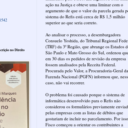
ação na Justiça e obteve uma liminar com o
argumento de que o valor da parcela gerada p
sistema do Refis está cerca de R$ 1,5 milhão
61542
superior ao que seria correto.
Ao analisar o processo, a desembargadora
Consuelo Yoshida, do Tribunal Regional Fede
(TRF) da 3ª Região, que abrange os Estados d
crição no Direito
São Paulo e Mato Grosso do Sul, ordenou qu
em 30 dias os pedidos de revisão da empresa
fossem analisados pela Receita Federal.
Procurada pelo Valor, a Procuradoria-Geral d
Fazenda Nacional (PGFN) informou que, nes
caso, não vai recorrer.
O problema foi causado porque o sistema de
informática desenvolvido para o Refis não
considerou os formulários previamente envia
pelas empresas com as listas de débitos que
gostariam de incluir no parcelamento. Por isso
Fisco começou a orientar os contribuintes a