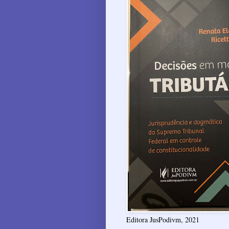
Editora JusPodivm, 2021