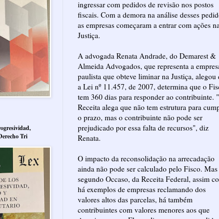
ingressar com pedidos de revisão nos postos
fiscais. Com a demora na análise desses pedid
as empresas começaram a entrar com ações n
Justiça.
A advogada Renata Andrade, do Demarest &
Almeida Advogados, que representa a empres
paulista que obteve liminar na Justiça, alegou
a Lei nº 11.457, de 2007, determina que o Fi
tem 360 dias para responder ao contribuinte. 
Receita alega que não tem estrutura para cump
o prazo, mas o contribuinte não pode ser
prejudicado por essa falta de recursos", diz
ogresividad,
Derecho Tri
Renata.
O impacto da reconsolidação na arrecadação
ainda não pode ser calculado pelo Fisco. Mas
segundo Occaso, da Receita Federal, assim c
há exemplos de empresas reclamando dos
valores altos das parcelas, há também
contribuintes com valores menores aos que