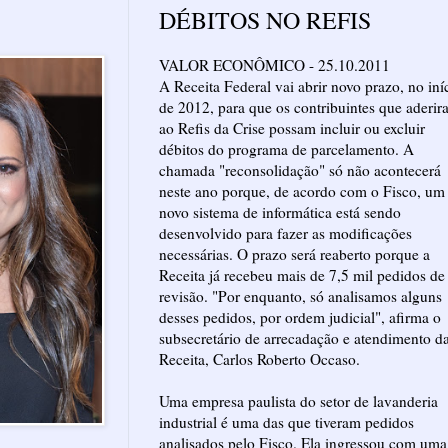
DÉBITOS NO REFIS
VALOR ECONÔMICO - 25.10.2011
A Receita Federal vai abrir novo prazo, no iní
de 2012, para que os contribuintes que aderi
ao Refis da Crise possam incluir ou excluir
débitos do programa de parcelamento. A
chamada "reconsolidação" só não acontecerá
neste ano porque, de acordo com o Fisco, um
novo sistema de informática está sendo
desenvolvido para fazer as modificações
necessárias. O prazo será reaberto porque a
Receita já recebeu mais de 7,5 mil pedidos de
revisão. "Por enquanto, só analisamos alguns
desses pedidos, por ordem judicial", afirma o
subsecretário de arrecadação e atendimento d
Receita, Carlos Roberto Occaso.
Uma empresa paulista do setor de lavanderia
industrial é uma das que tiveram pedidos
analisados pelo Fisco. Ela ingressou com uma