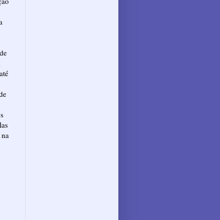
ção
a
 de
m
até
 de
os
las
 na