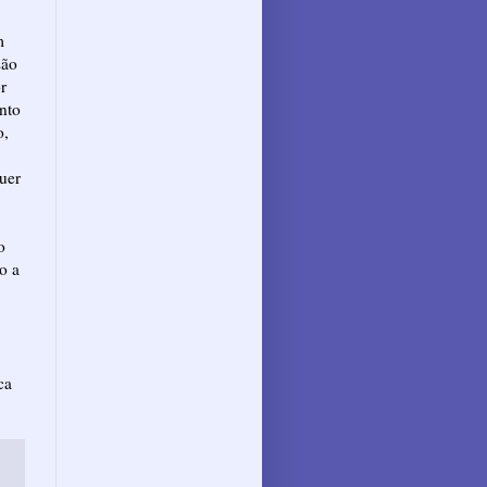
m
são
r
nto
o,
uer
o
o a
ca