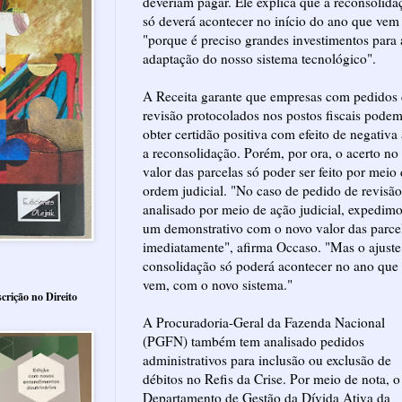
deveriam pagar. Ele explica que a reconsolida
só deverá acontecer no início do ano que vem
"porque é preciso grandes investimentos para 
adaptação do nosso sistema tecnológico".
A Receita garante que empresas com pedidos
revisão protocolados nos postos fiscais pode
obter certidão positiva com efeito de negativa 
a reconsolidação. Porém, por ora, o acerto no
valor das parcelas só poder ser feito por meio
ordem judicial. "No caso de pedido de revisão
analisado por meio de ação judicial, expedim
um demonstrativo com o novo valor das parce
imediatamente", afirma Occaso. "Mas o ajuste
consolidação só poderá acontecer no ano que
vem, com o novo sistema."
crição no Direito
A Procuradoria-Geral da Fazenda Nacional
(PGFN) também tem analisado pedidos
administrativos para inclusão ou exclusão de
débitos no Refis da Crise. Por meio de nota, o
Departamento de Gestão da Dívida Ativa da