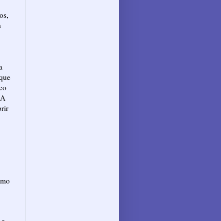
os,
a
a
 que
sco
"A
rir
omo