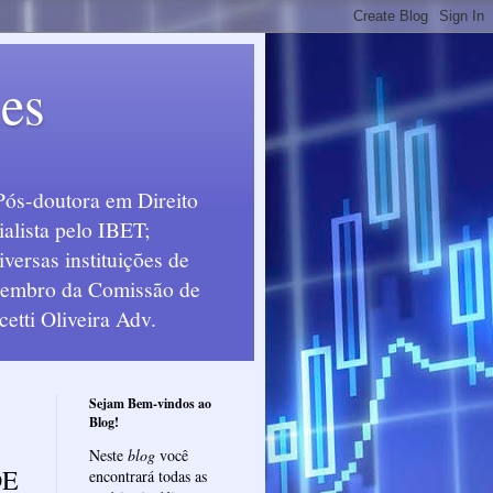
ues
Pós-doutora em Direito
alista pelo IBET;
ersas instituições de
 Membro da Comissão de
etti Oliveira Adv.
Sejam Bem-vindos ao
Blog!
Neste
blog
você
DE
encontrará todas as