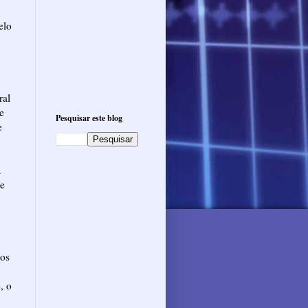
elo
ral
e
Pesquisar este blog
e
a
se
dos
, o