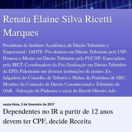
Renata Elaine Silva Ricetti
Marques
Presidente do Instituto Acadêmico de Direito Tributário e
Empresarial - IADTE; Pós-doutora em Direito Tributário pela USP;
Doutora e Mestre em Direito Tributário pela PUC/SP; Especialista
pelo IBET; Coordenadora da Pós-Graduação em Direito Tributário
da EPD; Palestrante em diversas instituições de ensino; Ex-
Julgadora do Conselho de Tributos e Multas da Prefeitura de SBC;
Membro da Comissão de Direito Constitucional e Tributário da
OAB - Subseção de Pinheiros e sócia do Ricetti Oliveira Adv.
sexta-feira, 3 de fevereiro de 2017
Dependentes no IR a partir de 12 anos
devem ter CPF, decide Receita