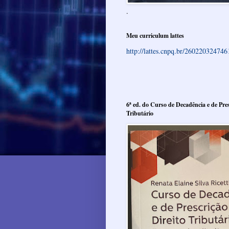
.
Meu curriculum lattes
http://lattes.cnpq.br/26022032474
6ª ed. do Curso de Decadência e de Pres
Tributário