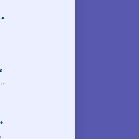
o
 ao
om
 ao
 da
e