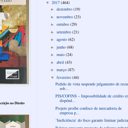
2017
(464)
▼
dezembro
(19)
►
novembro
(23)
►
outubro
(29)
►
setembro
(21)
►
agosto
(62)
►
junho
(68)
►
maio
(24)
►
abril
(43)
►
março
(87)
►
fevereiro
(44)
▼
Pedido de vista suspende julgamento de recu
sob...
PIS/COFINS – Impossibilidade de crédito e
dispênd...
crição no Direito
Projeto proíbe confisco de mercadoria de
empresa p...
‘Ineficiência’ do fisco garante liminar judicia
Relator apresenta proposta de reforma tributá