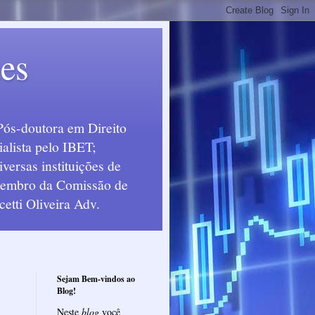
ues
Pós-doutora em Direito
alista pelo IBET;
ersas instituições de
 Membro da Comissão de
etti Oliveira Adv.
Sejam Bem-vindos ao
Blog!
Neste
blog
você