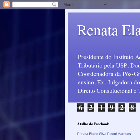
Renata Ela
Presidente do Instituto 
Tributário pela USP; Dou
Coordenadora da Pós-Grad
ensino; Ex- Julgadora d
Direito Constitucional e
6
3
1
9
2
8
Atalho do Facebook
Renata Elaine Silva Ricetti Marques