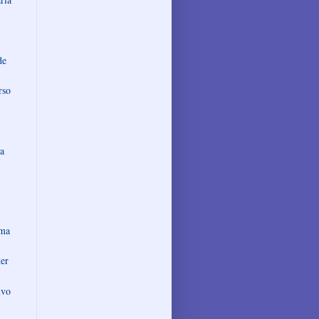
de
rso
da
rma
ter
ivo