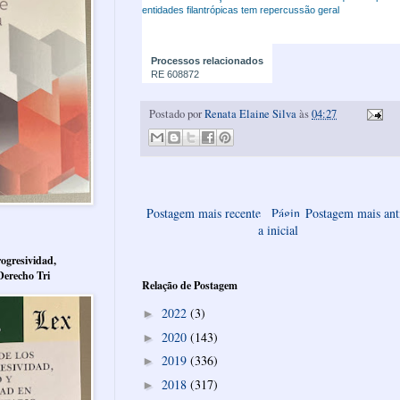
entidades filantrópicas tem repercussão geral
Processos relacionados
RE 608872
Postado por
Renata Elaine Silva
às
04:27
Postagem mais recente
Págin
Postagem mais ant
a inicial
ogresividad,
Derecho Tri
Relação de Postagem
2022
(3)
►
2020
(143)
►
2019
(336)
►
2018
(317)
►