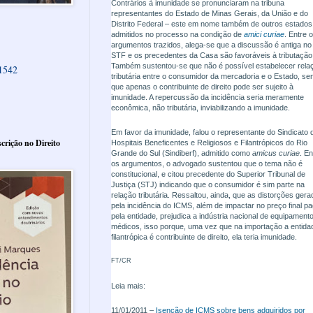
Contrários à imunidade se pronunciaram na tribuna
representantes do Estado de Minas Gerais, da União e do
Distrito Federal – este em nome também de outros estados
admitidos no processo na condição de
amici curiae
. Entre 
argumentos trazidos, alega-se que a discussão é antiga no
STF e os precedentes da Casa são favoráveis à tributação
Também sustentou-se que não é possível estabelecer rela
61542
tributária entre o consumidor da mercadoria e o Estado, se
que apenas o contribuinte de direito pode ser sujeito à
imunidade. A repercussão da incidência seria meramente
econômica, não tributária, inviabilizando a imunidade.
Em favor da imunidade, falou o representante do Sindicato 
crição no Direito
Hospitais Beneficentes e Religiosos e Filantrópicos do Rio
Grande do Sul (Sindiberf), admitido como
amicus curiae
. En
os argumentos, o advogado sustentou que o tema não é
constitucional, e citou precedente do Superior Tribunal de
Justiça (STJ) indicando que o consumidor é sim parte na
relação tributária. Ressaltou, ainda, que as distorções ger
pela incidência do ICMS, além de impactar no preço final p
pela entidade, prejudica a indústria nacional de equipament
médicos, isso porque, uma vez que na importação a entida
filantrópica é contribuinte de direito, ela teria imunidade.
FT/CR
Leia mais:
11/01/2011 –
Isenção de ICMS sobre bens adquiridos por