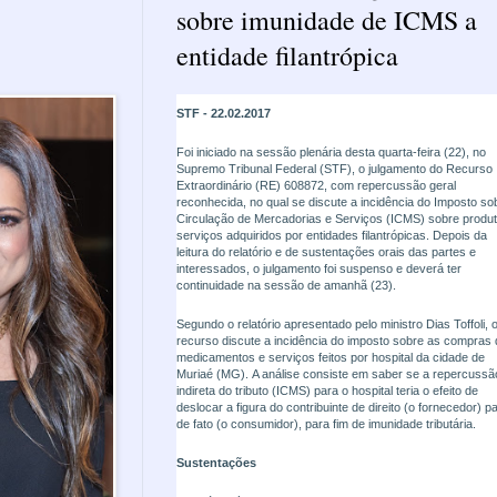
sobre imunidade de ICMS a
entidade filantrópica
STF - 22.02.2017
Foi iniciado na sessão plenária desta quarta-feira (22), no
Supremo Tribunal Federal (STF), o julgamento do Recurso
Extraordinário (RE) 608872, com repercussão geral
reconhecida, no qual se discute a incidência do Imposto so
Circulação de Mercadorias e Serviços (ICMS) sobre produ
serviços adquiridos por entidades filantrópicas. Depois da
leitura do relatório e de sustentações orais das partes e
interessados, o julgamento foi suspenso e deverá ter
continuidade na sessão de amanhã (23).
Segundo o relatório apresentado pelo ministro Dias Toffoli, 
recurso discute a incidência do imposto sobre as compras 
medicamentos e serviços feitos por hospital da cidade de
Muriaé (MG). A análise consiste em saber se a repercussã
indireta do tributo (ICMS) para o hospital teria o efeito de
deslocar a figura do contribuinte de direito (o fornecedor) p
de fato (o consumidor), para fim de imunidade tributária.
Sustentações