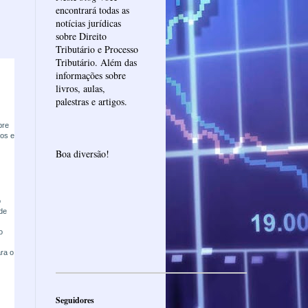
encontrará todas as
notícias jurídicas
sobre Direito
Tributário e Processo
Tributário. Além das
informações sobre
livros, aulas,
palestras e artigos.
bre
tos e
Boa diversão!
o
de
o
ara o
Seguidores