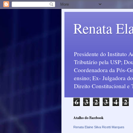
Renata Ela
Presidente do Instituto 
Tributário pela USP; Dou
Coordenadora da Pós-Grad
ensino; Ex- Julgadora d
Direito Constitucional e
6
3
2
3
4
2
Atalho do Facebook
Renata Elaine Silva Ricetti Marques