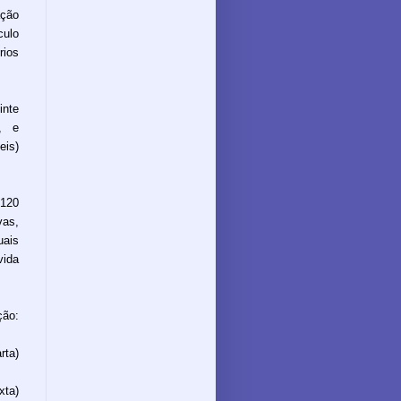
ação
culo
rios
inte
, e
eis)
 120
vas,
uais
ida
ção:
rta)
xta)