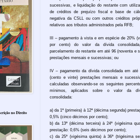
sucessivas, e liquidação do restante com utiliz
de créditos de prejuízo fiscal e base de cál
negativa da CSLL ou com outros créditos próp
relativos aos tributos administrados pela RFB;
III – pagamento à vista e em espécie de 20% (v
por cento) do valor da dívida consolidada
parcelamento do restante em até 96 (noventa e s
prestações mensais e sucessivas; ou
IV – pagamento da dívida consolidada em até
(cento e vinte) prestações mensais e sucessi
calculadas observando-se os seguintes percent
mínimos, aplicados sobre o valor da dív
consolidada:
a) da 1ª (primeira) à 12ª (décima segunda) presta
crição no Direito
0,5% (cinco décimos por cento);
b) da 13ª (décima terceira) à 24ª (vigésima qua
prestação: 0,6% (seis décimos por cento);
c) da 25ª (vigésima quinta) à 36ª (trigésima se