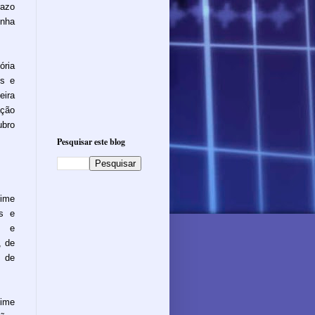
razo
enha
ória
es e
eira
ação
ubro
Pesquisar este blog
ime
os e
s e
, de
4 de
ime