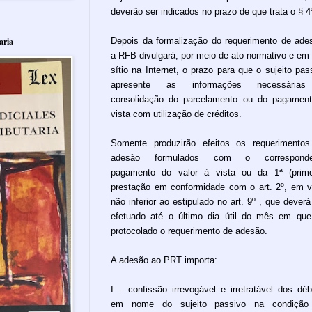
deverão ser indicados no prazo de que trata o § 4
Depois da formalização do requerimento de ade
aria
a RFB divulgará, por meio de ato normativo e em
sítio na Internet, o prazo para que o sujeito pas
apresente as informações necessária
consolidação do parcelamento ou do pagamen
vista com utilização de créditos.
Somente produzirão efeitos os requerimento
adesão formulados com o corresponde
pagamento do valor à vista ou da 1ª (prime
prestação em conformidade com o art. 2º, em v
não inferior ao estipulado no art. 9º , que deverá
efetuado até o último dia útil do mês em que
protocolado o requerimento de adesão.
A adesão ao PRT importa:
I – confissão irrevogável e irretratável dos déb
em nome do sujeito passivo na condição