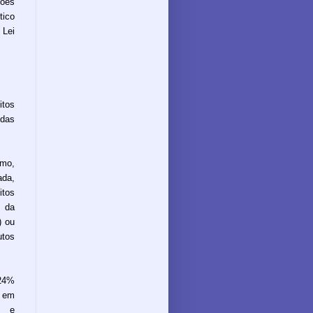
ções
tico
Lei
tos
 das
imo,
ada,
itos
a da
) ou
utos
24%
a em
s e