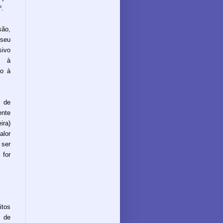
º.
são,
 seu
sivo
s à
to à
s de
nte
ira)
alor
 ser
 for
itos
 de