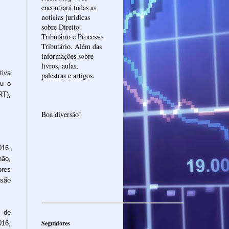
encontrará todas as
notícias jurídicas
sobre Direito
Tributário e Processo
Tributário. Além das
informações sobre
livros, aulas,
tiva
palestras e artigos.
ou o
T),
Boa diversão!
016,
não,
res
são
s de
Seguidores
016,