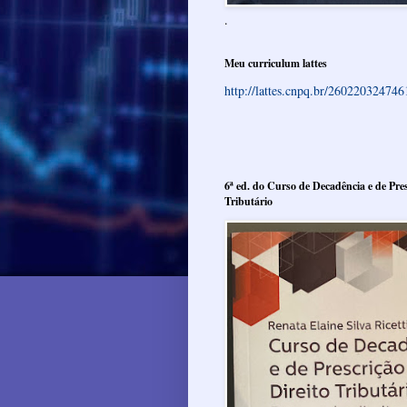
.
Meu curriculum lattes
http://lattes.cnpq.br/26022032474
6ª ed. do Curso de Decadência e de Pres
Tributário