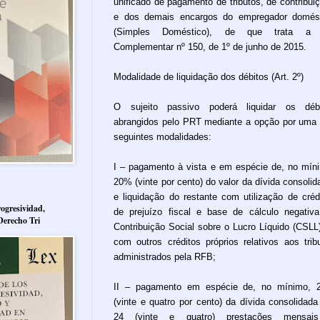
unificado de pagamento de tributos, de contribui
e dos demais encargos do empregador domés
(Simples Doméstico), de que trata a 
Complementar nº 150, de 1º de junho de 2015.
Modalidade de liquidação dos débitos (Art. 2º)
O sujeito passivo poderá liquidar os débi
abrangidos pelo PRT mediante a opção por uma
seguintes modalidades:
I – pagamento à vista e em espécie de, no mín
20% (vinte por cento) do valor da dívida consolid
e liquidação do restante com utilização de créd
ogresividad,
de prejuízo fiscal e base de cálculo negativ
Derecho Tri
Contribuição Social sobre o Lucro Líquido (CSLL
com outros créditos próprios relativos aos trib
administrados pela RFB;
II – pagamento em espécie de, no mínimo, 
(vinte e quatro por cento) da dívida consolidad
24 (vinte e quatro) prestações mensai