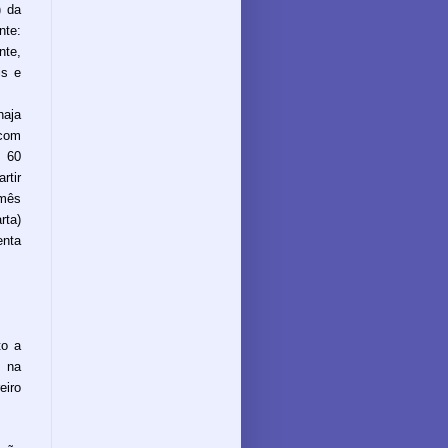
) da
te:
nte,
is e
haja
com
 60
rtir
 mês
rta)
enta
to a
B na
eiro