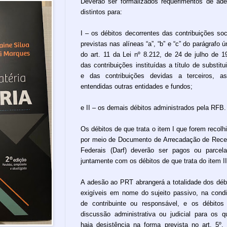
Deverão ser formalizados requerimentos de ad
distintos para:
I – os débitos decorrentes das contribuições soc
previstas nas alíneas “a”, “b” e “c” do parágrafo ú
do art. 11 da Lei nº 8.212, de 24 de julho de 1
das contribuições instituídas a título de substitu
e das contribuições devidas a terceiros, a
entendidas outras entidades e fundos;
e II – os demais débitos administrados pela RFB.
Os débitos de que trata o item I que forem recolh
por meio de Documento de Arrecadação de Rece
Federais (Darf) deverão ser pagos ou parcel
juntamente com os débitos de que trata do item II
A adesão ao PRT abrangerá a totalidade dos déb
exigíveis em nome do sujeito passivo, na cond
de contribuinte ou responsável, e os débito
discussão administrativa ou judicial para os q
haja desistência na forma prevista no art. 5º,