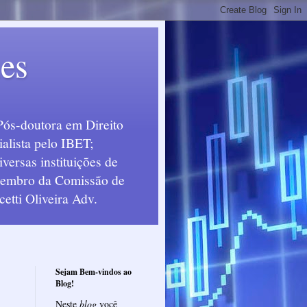
ues
Pós-doutora em Direito
alista pelo IBET;
ersas instituições de
 Membro da Comissão de
etti Oliveira Adv.
Sejam Bem-vindos ao
Blog!
Neste
blog
você