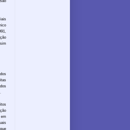
esão
iais
nico
991,
ição
ssim
idos
itas
ados
.
itos
ição
s em
uais
 que