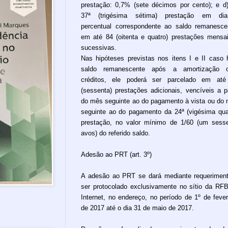
prestação: 0,7% (sete décimos por cento); e d
37ª (trigésima sétima) prestação em dian
percentual correspondente ao saldo remanesce
em até 84 (oitenta e quatro) prestações mensa
sucessivas.
Nas hipóteses previstas nos itens I e II caso 
saldo remanescente após a amortização 
créditos, ele poderá ser parcelado em até
(sessenta) prestações adicionais, vencíveis a pa
do mês seguinte ao do pagamento à vista ou do
seguinte ao do pagamento da 24ª (vigésima qua
prestação, no valor mínimo de 1/60 (um sess
avos) do referido saldo.
Adesão ao PRT (art. 3º)
A adesão ao PRT se dará mediante requerimen
ser protocolado exclusivamente no sítio da RF
Internet, no endereço, no período de 1º de fever
de 2017 até o dia 31 de maio de 2017.