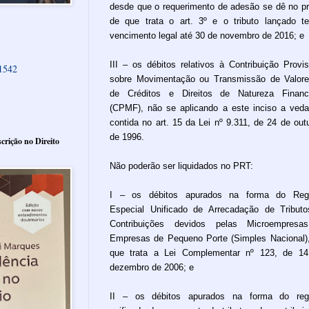
desde que o requerimento de adesão se dê no p
de que trata o art. 3º e o tributo lançado t
vencimento legal até 30 de novembro de 2016; e
III – os débitos relativos à Contribuição Provis
61542
sobre Movimentação ou Transmissão de Valor
de Créditos e Direitos de Natureza Financ
(CPMF), não se aplicando a este inciso a ved
contida no art. 15 da Lei nº 9.311, de 24 de out
de 1996.
crição no Direito
Não poderão ser liquidados no PRT:
I – os débitos apurados na forma do Reg
Especial Unificado de Arrecadação de Tribut
Contribuições devidos pelas Microempresa
Empresas de Pequeno Porte (Simples Nacional)
que trata a Lei Complementar nº 123, de 1
dezembro de 2006; e
II – os débitos apurados na forma do reg