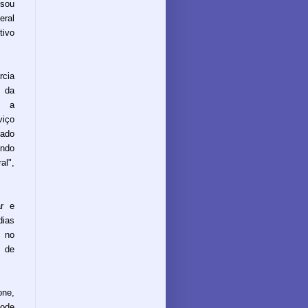
ssou
eral
tivo
rcia
s da
am a
viço
rado
ando
al",
ar e
dias
s no
 de
one,
pode