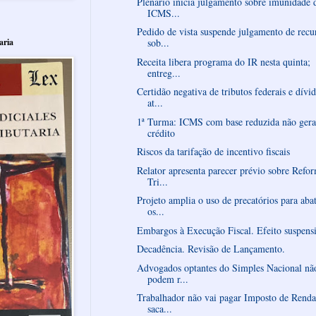
Plenário inicia julgamento sobre imunidade 
ICMS...
Pedido de vista suspende julgamento de recu
aria
sob...
Receita libera programa do IR nesta quinta;
entreg...
Certidão negativa de tributos federais e dívi
at...
1ª Turma: ICMS com base reduzida não gera
crédito
Riscos da tarifação de incentivo fiscais
Relator apresenta parecer prévio sobre Refo
Tri...
Projeto amplia o uso de precatórios para aba
os...
Embargos à Execução Fiscal. Efeito suspens
Decadência. Revisão de Lançamento.
Advogados optantes do Simples Nacional nã
podem r...
Trabalhador não vai pagar Imposto de Renda
saca...