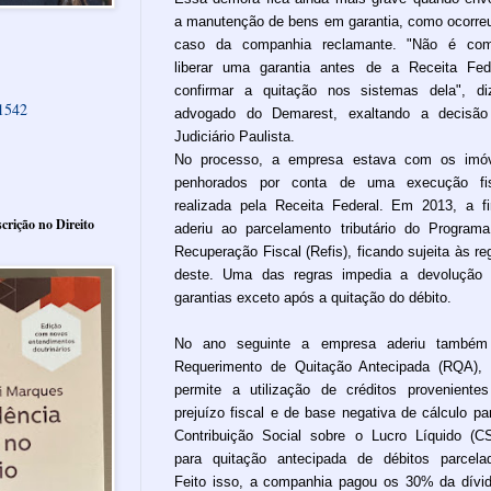
a manutenção de bens em garantia, como ocorre
caso da companhia reclamante. "Não é co
liberar uma garantia antes de a Receita Fed
confirmar a quitação nos sistemas dela", d
61542
advogado do Demarest, exaltando a decisão
Judiciário Paulista.
No processo, a empresa estava com os imóv
penhorados por conta de uma execução fis
realizada pela Receita Federal. Em 2013, a f
crição no Direito
aderiu ao parcelamento tributário do Program
Recuperação Fiscal (Refis), ficando sujeita às re
deste. Uma das regras impedia a devolução
garantias exceto após a quitação do débito.
No ano seguinte a empresa aderiu também
Requerimento de Quitação Antecipada (RQA),
permite a utilização de créditos proveniente
prejuízo fiscal e de base negativa de cálculo pa
Contribuição Social sobre o Lucro Líquido (C
para quitação antecipada de débitos parcela
Feito isso, a companhia pagou os 30% da dívi