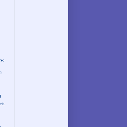
rso
m
l
ria