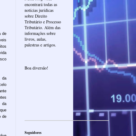
encontrará todas as
notícias jurídicas
sobre Direito
Tributário e Processo
Tributário. Além das
informações sobre
a de
livros, aulas,
veis
palestras e artigos.
tos
vida
isco
Boa diversão!
a da
elo
ante
ntes
 da
 que
o de
Seguidores
olve