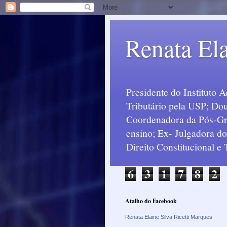
Renata Ela
Presidente do Instituto 
Tributário pela USP; Dou
Coordenadora da Pós-Grad
ensino; Ex- Julgadora d
Direito Constitucional e
6
3
1
7
8
2
Atalho do Facebook
Renata Elaine Silva Ricetti Marques