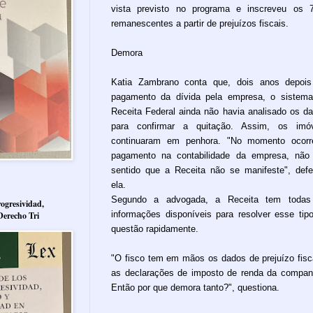
vista previsto no programa e inscreveu os
remanescentes a partir de prejuízos fiscais.
Demora
Katia Zambrano conta que, dois anos depoi
pagamento da dívida pela empresa, o sistem
Receita Federal ainda não havia analisado os d
para confirmar a quitação. Assim, os imóv
continuaram em penhora. "No momento ocorr
pagamento na contabilidade da empresa, não
sentido que a Receita não se manifeste", def
ela.
Segundo a advogada, a Receita tem todas
ogresividad,
informações disponíveis para resolver esse tip
Derecho Tri
questão rapidamente.
"O fisco tem em mãos os dados de prejuízo fisc
as declarações de imposto de renda da compan
Então por que demora tanto?", questiona.