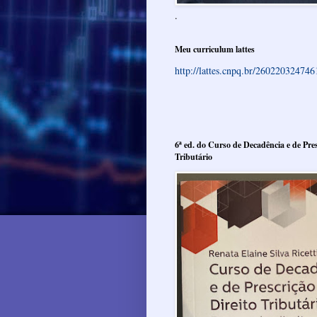
.
Meu curriculum lattes
http://lattes.cnpq.br/26022032474
6ª ed. do Curso de Decadência e de Pres
Tributário