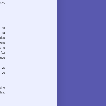
 70%
s do
a da
ados
eis
e o
 faz
ende
 as
o de
al e
hia.