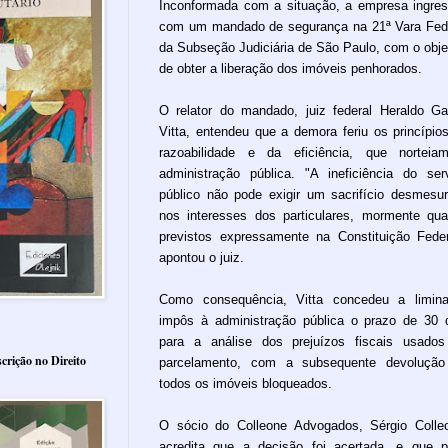
Inconformada com a situação, a empresa ingre
com um mandado de segurança na 21ª Vara Fed
da Subseção Judiciária de São Paulo, com o obje
de obter a liberação dos imóveis penhorados.
O relator do mandado, juiz federal Heraldo Ga
Vitta, entendeu que a demora feriu os princípio
razoabilidade e da eficiência, que nortei
administração pública. "A ineficiência do ser
público não pode exigir um sacrifício desmesu
nos interesses dos particulares, mormente qu
previstos expressamente na Constituição Feder
apontou o juiz.
Como consequência, Vitta concedeu a limin
impôs à administração pública o prazo de 30 
para a análise dos prejuízos fiscais usado
crição no Direito
parcelamento, com a subsequente devolução
todos os imóveis bloqueados.
O sócio do Colleone Advogados, Sérgio Colle
acredita que a decisão foi acertada, e que 