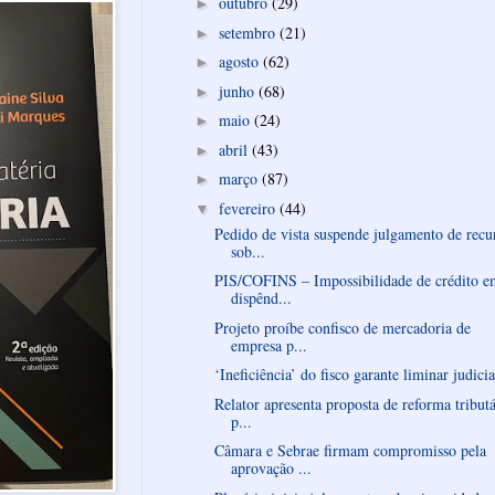
outubro
(29)
►
setembro
(21)
►
agosto
(62)
►
junho
(68)
►
maio
(24)
►
abril
(43)
►
março
(87)
►
fevereiro
(44)
▼
Pedido de vista suspende julgamento de recu
sob...
PIS/COFINS – Impossibilidade de crédito e
dispênd...
Projeto proíbe confisco de mercadoria de
empresa p...
‘Ineficiência’ do fisco garante liminar judicia
Relator apresenta proposta de reforma tributá
p...
Câmara e Sebrae firmam compromisso pela
aprovação ...