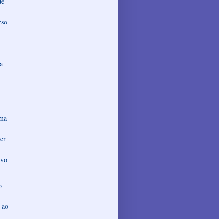
de
rso
da
rma
ter
ivo
o
 ao