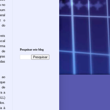
u no
mum
eral
iz o
 do
eis
cal
irma
Pesquisar este blog
a de
gras
 das
 ao
 que
s de
ra a
SLL)
dos.
da à