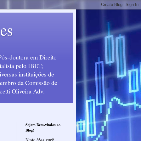
ues
Pós-doutora em Direito
alista pelo IBET;
ersas instituições de
 Membro da Comissão de
etti Oliveira Adv.
Sejam Bem-vindos ao
Blog!
Neste
blog
você