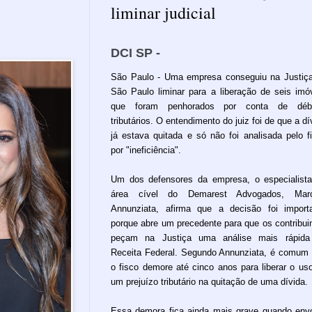
liminar judicial
DCI SP -
São Paulo - Uma empresa conseguiu na Justiç
São Paulo liminar para a liberação de seis imó
que foram penhorados por conta de débi
tributários. O entendimento do juiz foi de que a dí
já estava quitada e só não foi analisada pelo f
por "ineficiência".
Um dos defensores da empresa, o especialist
área cível do Demarest Advogados, Marc
Annunziata, afirma que a decisão foi import
porque abre um precedente para que os contribui
peçam na Justiça uma análise mais rápida
Receita Federal. Segundo Annunziata, é comum
o fisco demore até cinco anos para liberar o us
um prejuízo tributário na quitação de uma dívida.
Essa demora fica ainda mais grave quando env