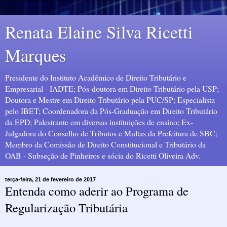
Renata Elaine Silva Ricetti
Marques
Presidente do Instituto Acadêmico de Direito Tributário e
Empresarial - IADTE; Pós-doutora em Direito Tributário pela USP;
Doutora e Mestre em Direito Tributário pela PUC/SP; Especialista
pelo IBET; Coordenadora da Pós-Graduação em Direito Tributário
da EPD; Palestrante em diversas instituições de ensino; Ex-
Julgadora do Conselho de Tributos e Multas da Prefeitura de SBC;
Membro da Comissão de Direito Constitucional e Tributário da
OAB - Subseção de Pinheiros e sócia do Ricetti Oliveira Adv.
terça-feira, 21 de fevereiro de 2017
Entenda como aderir ao Programa de
Regularização Tributária