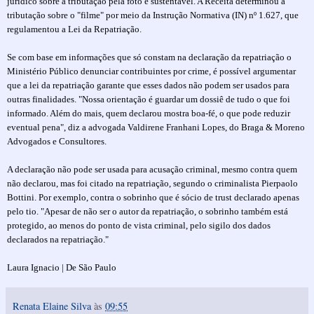
jurídico sobre a tributação pela foto é sustentável. A Receita determinou a
tributação sobre o "filme" por meio da Instrução Normativa (IN) nº 1.627, que
regulamentou a Lei da Repatriação.
Se com base em informações que só constam na declaração da repatriação o
Ministério Público denunciar contribuintes por crime, é possível argumentar
que a lei da repatriação garante que esses dados não podem ser usados para
outras finalidades. "Nossa orientação é guardar um dossiê de tudo o que foi
informado. Além do mais, quem declarou mostra boa-fé, o que pode reduzir
eventual pena", diz a advogada Valdirene Franhani Lopes, do Braga & Moreno
Advogados e Consultores.
A declaração não pode ser usada para acusação criminal, mesmo contra quem
não declarou, mas foi citado na repatriação, segundo o criminalista Pierpaolo
Bottini. Por exemplo, contra o sobrinho que é sócio de trust declarado apenas
pelo tio. "Apesar de não ser o autor da repatriação, o sobrinho também está
protegido, ao menos do ponto de vista criminal, pelo sigilo dos dados
declarados na repatriação."
Laura Ignacio | De São Paulo
Renata Elaine Silva
às
09:55