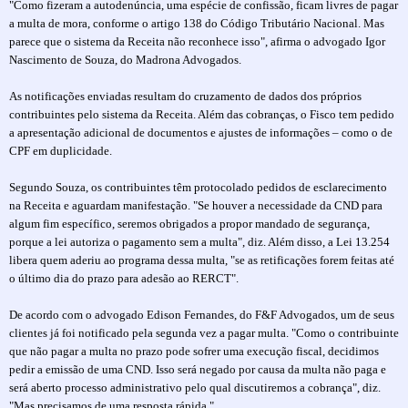
"Como fizeram a autodenúncia, uma espécie de confissão, ficam livres de pagar
a multa de mora, conforme o artigo 138 do Código Tributário Nacional. Mas
parece que o sistema da Receita não reconhece isso", afirma o advogado Igor
Nascimento de Souza, do Madrona Advogados.
As notificações enviadas resultam do cruzamento de dados dos próprios
contribuintes pelo sistema da Receita. Além das cobranças, o Fisco tem pedido
a apresentação adicional de documentos e ajustes de informações – como o de
CPF em duplicidade.
Segundo Souza, os contribuintes têm protocolado pedidos de esclarecimento
na Receita e aguardam manifestação. "Se houver a necessidade da CND para
algum fim específico, seremos obrigados a propor mandado de segurança,
porque a lei autoriza o pagamento sem a multa", diz. Além disso, a Lei 13.254
libera quem aderiu ao programa dessa multa, "se as retificações forem feitas até
o último dia do prazo para adesão ao RERCT".
De acordo com o advogado Edison Fernandes, do F&F Advogados, um de seus
clientes já foi notificado pela segunda vez a pagar multa. "Como o contribuinte
que não pagar a multa no prazo pode sofrer uma execução fiscal, decidimos
pedir a emissão de uma CND. Isso será negado por causa da multa não paga e
será aberto processo administrativo pelo qual discutiremos a cobrança", diz.
"Mas precisamos de uma resposta rápida."