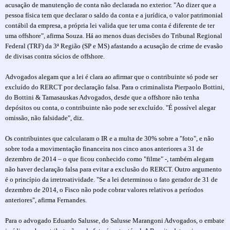
acusação de manutenção de conta não declarada no exterior. "Ao dizer que a
pessoa física tem que declarar o saldo da conta e a jurídica, o valor patrimonial
contábil da empresa, a própria lei valida que ter uma conta é diferente de ter
uma offshore", afirma Souza. Há ao menos duas decisões do Tribunal Regional
Federal (TRF) da 3ª Região (SP e MS) afastando a acusação de crime de evasão
de divisas contra sócios de offshore.
Advogados alegam que a lei é clara ao afirmar que o contribuinte só pode ser
excluído do RERCT por declaração falsa. Para o criminalista Pierpaolo Bottini,
do Bottini & Tamasauskas Advogados, desde que a offshore não tenha
depósitos ou conta, o contribuinte não pode ser excluído. "É possível alegar
omissão, não falsidade", diz.
Os contribuintes que calcularam o IR e a multa de 30% sobre a "foto", e não
sobre toda a movimentação financeira nos cinco anos anteriores a 31 de
dezembro de 2014 – o que ficou conhecido como "filme" -, também alegam
não haver declaração falsa para evitar a exclusão do RERCT. Outro argumento
é o princípio da irretroatividade. "Se a lei determinou o fato gerador de 31 de
dezembro de 2014, o Fisco não pode cobrar valores relativos a períodos
anteriores", afirma Fernandes.
Para o advogado Eduardo Salusse, do Salusse Marangoni Advogados, o embate