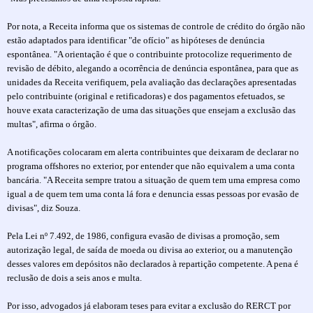
Por nota, a Receita informa que os sistemas de controle de crédito do órgão não
estão adaptados para identificar "de ofício" as hipóteses de denúncia
espontânea. "A orientação é que o contribuinte protocolize requerimento de
revisão de débito, alegando a ocorrência de denúncia espontânea, para que as
unidades da Receita verifiquem, pela avaliação das declarações apresentadas
pelo contribuinte (original e retificadoras) e dos pagamentos efetuados, se
houve exata caracterização de uma das situações que ensejam a exclusão das
multas", afirma o órgão.
A notificações colocaram em alerta contribuintes que deixaram de declarar no
programa offshores no exterior, por entender que não equivalem a uma conta
bancária. "A Receita sempre tratou a situação de quem tem uma empresa como
igual a de quem tem uma conta lá fora e denuncia essas pessoas por evasão de
divisas", diz Souza.
Pela Lei nº 7.492, de 1986, configura evasão de divisas a promoção, sem
autorização legal, de saída de moeda ou divisa ao exterior, ou a manutenção
desses valores em depósitos não declarados à repartição competente. A pena é
reclusão de dois a seis anos e multa.
Por isso, advogados já elaboram teses para evitar a exclusão do RERCT por