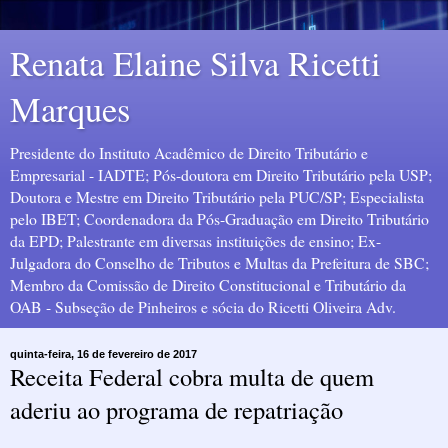
Renata Elaine Silva Ricetti
Marques
Presidente do Instituto Acadêmico de Direito Tributário e
Empresarial - IADTE; Pós-doutora em Direito Tributário pela USP;
Doutora e Mestre em Direito Tributário pela PUC/SP; Especialista
pelo IBET; Coordenadora da Pós-Graduação em Direito Tributário
da EPD; Palestrante em diversas instituições de ensino; Ex-
Julgadora do Conselho de Tributos e Multas da Prefeitura de SBC;
Membro da Comissão de Direito Constitucional e Tributário da
OAB - Subseção de Pinheiros e sócia do Ricetti Oliveira Adv.
quinta-feira, 16 de fevereiro de 2017
Receita Federal cobra multa de quem
aderiu ao programa de repatriação