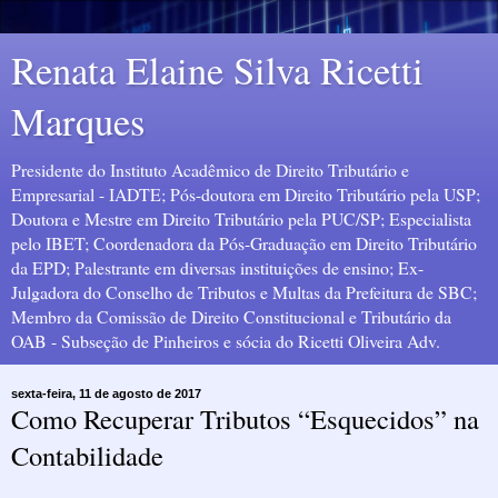
Renata Elaine Silva Ricetti
Marques
Presidente do Instituto Acadêmico de Direito Tributário e
Empresarial - IADTE; Pós-doutora em Direito Tributário pela USP;
Doutora e Mestre em Direito Tributário pela PUC/SP; Especialista
pelo IBET; Coordenadora da Pós-Graduação em Direito Tributário
da EPD; Palestrante em diversas instituições de ensino; Ex-
Julgadora do Conselho de Tributos e Multas da Prefeitura de SBC;
Membro da Comissão de Direito Constitucional e Tributário da
OAB - Subseção de Pinheiros e sócia do Ricetti Oliveira Adv.
sexta-feira, 11 de agosto de 2017
Como Recuperar Tributos “Esquecidos” na
Contabilidade