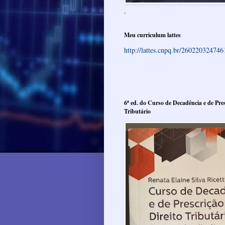
.
Meu curriculum lattes
http://lattes.cnpq.br/26022032474
6ª ed. do Curso de Decadência e de Pres
Tributário