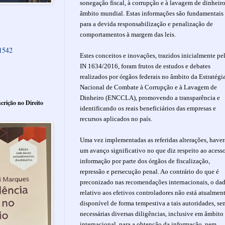
sonegação fiscal, à corrupção e à lavagem de dinheir
âmbito mundial. Estas informações são fundamentais
para a devida responsabilização e penalização de
comportamentos à margem das leis.
61542
Estes conceitos e inovações, trazidos inicialmente pe
IN 1634/2016, foram frutos de estudos e debates
realizados por órgãos federais no âmbito da Estratégi
Nacional de Combate à Corrupção e à Lavagem de
Dinheiro (ENCCLA), promovendo a transparência e
crição no Direito
identificando os reais beneficiários das empresas e
recursos aplicados no país.
Uma vez implementadas as referidas alterações, haver
um avanço significativo no que diz respeito ao acess
informação por parte dos órgãos de fiscalização,
repressão e persecução penal. Ao contrário do que é
preconizado nas recomendações internacionais, o da
relativo aos efetivos controladores não está atualmen
disponível de forma tempestiva a tais autoridades, se
necessárias diversas diligências, inclusive em âmbito
internacional, para a obtenção da informação, nem