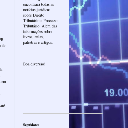
encontrará todas as
notícias jurídicas
sobre Direito
Tributário e Processo
Tributário. Além das
informações sobre
livros, aulas,
RFB
palestras e artigos.
o de
Boa diversão!
la
l
, em
.
 até
Seguidores