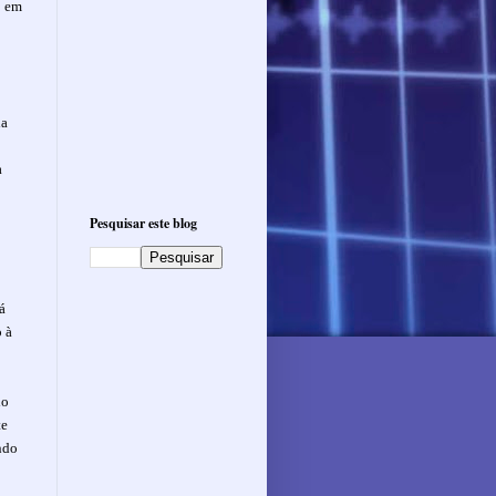
o em
la
a
Pesquisar este blog
á
o à
do
te
ndo