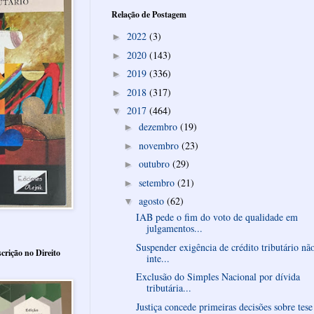
Relação de Postagem
2022
(3)
►
2020
(143)
►
2019
(336)
►
2018
(317)
►
2017
(464)
▼
dezembro
(19)
►
novembro
(23)
►
outubro
(29)
►
setembro
(21)
►
agosto
(62)
▼
IAB pede o fim do voto de qualidade em
julgamentos...
Suspender exigência de crédito tributário nã
crição no Direito
inte...
Exclusão do Simples Nacional por dívida
tributária...
Justiça concede primeiras decisões sobre tese