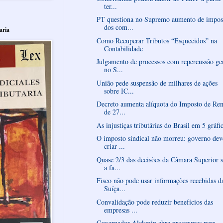
ter...
PT questiona no Supremo aumento de impos
dos com...
aria
Como Recuperar Tributos “Esquecidos” na
Contabilidade
Julgamento de processos com repercussão ge
no S...
União pede suspensão de milhares de ações
sobre IC...
Decreto aumenta alíquota do Imposto de Re
de 27...
As injustiças tributárias do Brasil em 5 gráfi
O imposto sindical não morreu: governo dev
criar ...
Quase 2/3 das decisões da Câmara Superior 
a fa...
Fisco não pode usar informações recebidas d
Suíça...
Convalidação pode reduzir benefícios das
empresas ...
Governador Alckmin abre programas para