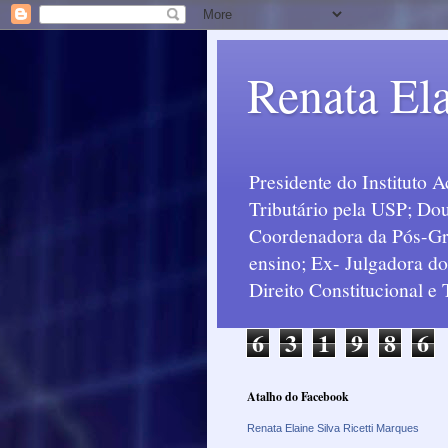
Renata Ela
Presidente do Instituto 
Tributário pela USP; Dou
Coordenadora da Pós-Grad
ensino; Ex- Julgadora d
Direito Constitucional e
6
3
1
9
8
6
Atalho do Facebook
Renata Elaine Silva Ricetti Marques