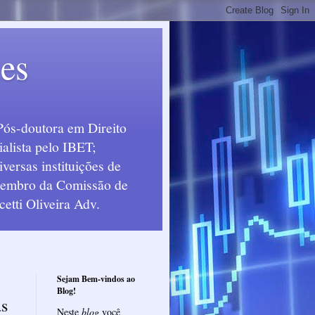
ues
Pós-doutora em Direito
alista pelo IBET;
ersas instituições de
 Membro da Comissão de
etti Oliveira Adv.
Sejam Bem-vindos ao
Blog!
as
Neste
blog
você