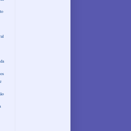
to
ral
nda
cos
e
são
a