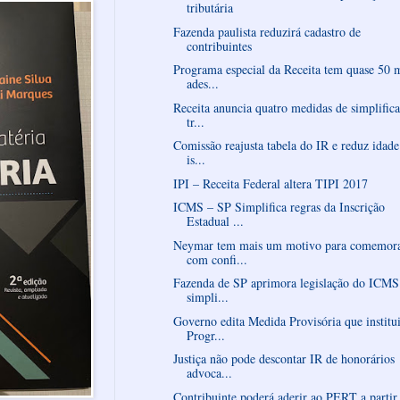
tributária
Fazenda paulista reduzirá cadastro de
contribuintes
Programa especial da Receita tem quase 50 
ades...
Receita anuncia quatro medidas de simplific
tr...
Comissão reajusta tabela do IR e reduz idade
is...
IPI – Receita Federal altera TIPI 2017
ICMS – SP Simplifica regras da Inscrição
Estadual ...
Neymar tem mais um motivo para comemor
com confi...
Fazenda de SP aprimora legislação do ICMS
simpli...
Governo edita Medida Provisória que institu
Progr...
Justiça não pode descontar IR de honorários
advoca...
Contribuinte poderá aderir ao PERT a partir