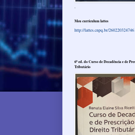
.
Meu curriculum lattes
http://lattes.cnpq.br/26022032474
6ª ed. do Curso de Decadência e de Pres
Tributário