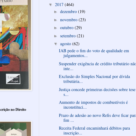
2017
(464)
▼
dezembro
(19)
►
novembro
(23)
►
outubro
(29)
►
setembro
(21)
►
agosto
(62)
▼
IAB pede o fim do voto de qualidade em
julgamentos...
Suspender exigência de crédito tributário nã
inte...
Exclusão do Simples Nacional por dívida
tributária...
Justiça concede primeiras decisões sobre tese
s...
Aumento de impostos de combustíveis é
inconstituci...
crição no Direito
Prazo de adesão ao novo Refis deve ficar par
fim ...
Receita Federal encaminhará débitos para
inscrição...