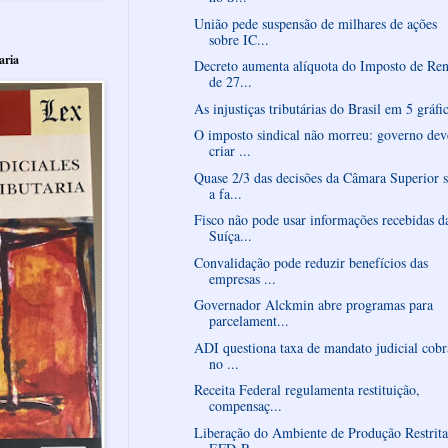
União pede suspensão de milhares de ações
sobre IC...
aria
Decreto aumenta alíquota do Imposto de Re
de 27...
As injustiças tributárias do Brasil em 5 gráfi
O imposto sindical não morreu: governo dev
criar ...
Quase 2/3 das decisões da Câmara Superior 
a fa...
Fisco não pode usar informações recebidas d
Suíça...
Convalidação pode reduzir benefícios das
empresas ...
Governador Alckmin abre programas para
parcelament...
ADI questiona taxa de mandato judicial cob
no ...
Receita Federal regulamenta restituição,
compensaç...
Liberação do Ambiente de Produção Restrita