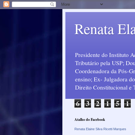
Renata Ela
Presidente do Instituto 
Tributário pela USP; Dou
Coordenadora da Pós-Grad
ensino; Ex- Julgadora d
Direito Constitucional e
6
3
2
1
5
1
Atalho do Facebook
Renata Elaine Silva Ricetti Marques