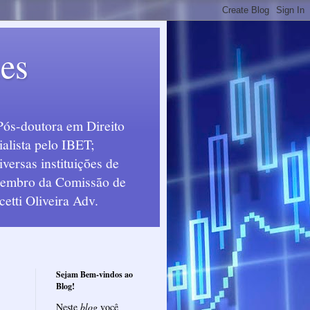
ues
Pós-doutora em Direito
alista pelo IBET;
ersas instituições de
 Membro da Comissão de
etti Oliveira Adv.
Sejam Bem-vindos ao
Blog!
Neste
blog
você