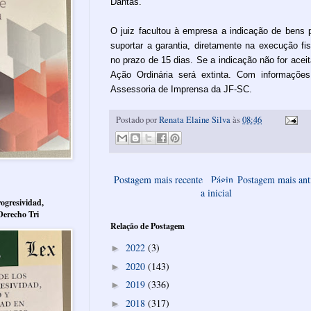
Dantas.
O juiz facultou à empresa a indicação de bens 
suportar a garantia, diretamente na execução fis
no prazo de 15 dias. Se a indicação não for aceit
Ação Ordinária será extinta. Com informaçõe
Assessoria de Imprensa da JF-SC.
Postado por
Renata Elaine Silva
às
08:46
Postagem mais recente
Págin
Postagem mais ant
a inicial
ogresividad,
Derecho Tri
Relação de Postagem
2022
(3)
►
2020
(143)
►
2019
(336)
►
2018
(317)
►