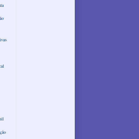
sta
ão
ivas
cal
mil
ação