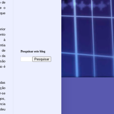
o de
me o
 que
rior
ento
s à
tia
 de
Pesquisar este blog
o da
ssão
ão é
 das
ução
r-se
gos,
ncia
ndeu