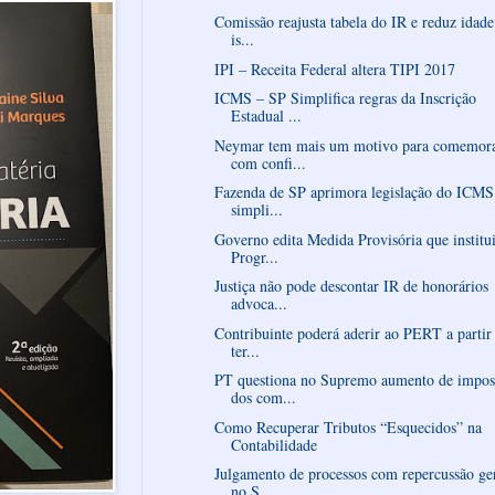
Comissão reajusta tabela do IR e reduz idade
is...
IPI – Receita Federal altera TIPI 2017
ICMS – SP Simplifica regras da Inscrição
Estadual ...
Neymar tem mais um motivo para comemor
com confi...
Fazenda de SP aprimora legislação do ICMS
simpli...
Governo edita Medida Provisória que institu
Progr...
Justiça não pode descontar IR de honorários
advoca...
Contribuinte poderá aderir ao PERT a partir
ter...
PT questiona no Supremo aumento de impos
dos com...
Como Recuperar Tributos “Esquecidos” na
Contabilidade
Julgamento de processos com repercussão ge
no S...