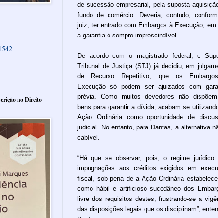
de sucessão empresarial, pela suposta aquisiçã
fundo de comércio. Deveria, contudo, confor
juiz, ter entrado com Embargos à Execução, em
a garantia é sempre imprescindível.
61542
De acordo com o magistrado federal, o Supe
Tribunal de Justiça (STJ) já decidiu, em julgam
de Recurso Repetitivo, que os Embargo
Execução só podem ser ajuizados com garan
prévia. Como muitos devedores não dispõem
crição no Direito
bens para garantir a dívida, acabam se utilizand
Ação Ordinária como oportunidade de discu
judicial. No entanto, para Dantas, a alternativa n
cabível.
“Há que se observar, pois, o regime jurídico
impugnações aos créditos exigidos em exec
fiscal, sob pena de a Ação Ordinária estabelece
como hábil e artificioso sucedâneo dos Embar
livre dos requisitos destes, frustrando-se a vigê
das disposições legais que os disciplinam”, ente