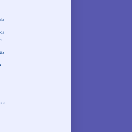
nda
cos
e
são
a
rada
 -