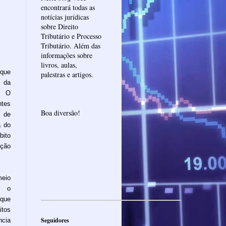
encontrará todas as
notícias jurídicas
sobre Direito
Tributário e Processo
Tributário. Além das
informações sobre
livros, aulas,
que
palestras e artigos.
 da
a. O
ntes
Boa diversão!
l de
a do
bito
ação
meio
, o
 que
itos
Seguidores
ncia