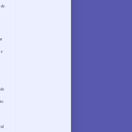
 de
ar
 e
i
 de
to
ral