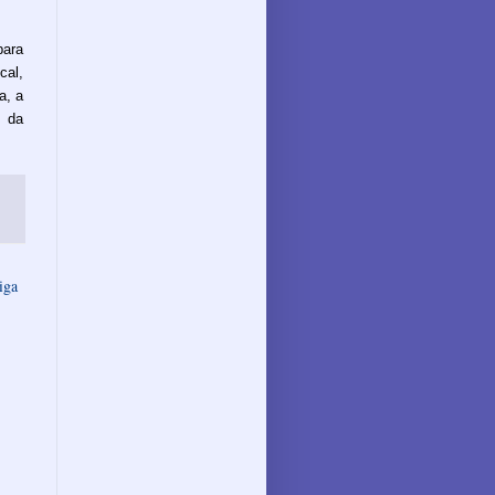
para
cal,
a, a
s da
iga