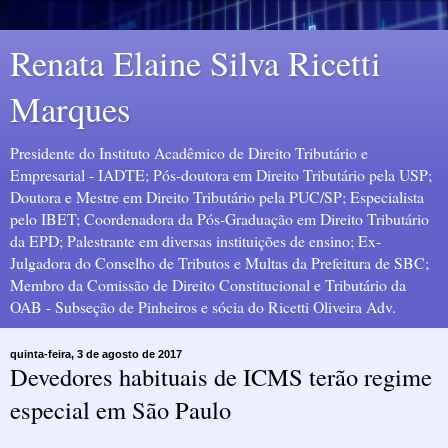
Renata Elaine Silva Ricetti
Marques
Presidente do Instituto Acadêmico de Direito Tributário e
Empresarial - IADTE; Pós-doutora em Direito Tributário pela USP;
Doutora e Mestre em Direito Tributário pela PUC/SP; Especialista
pelo IBET; Coordenadora da Pós-Graduação em Direito Tributário
da EPD; Palestrante em diversas instituições de ensino; Ex-
Julgadora do Conselho de Tributos e Multas da Prefeitura de SBC;
Membro da Comissão de Direito Constitucional e Tributário da
OAB - Subseção de Pinheiros e sócia do Ricetti Oliveira Adv.
quinta-feira, 3 de agosto de 2017
Devedores habituais de ICMS terão regime
especial em São Paulo