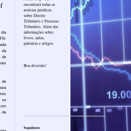
f
encontrará todas as
notícias jurídicas
sobre Direito
Tributário e Processo
Tributário. Além das
informações sobre
 dia
livros, aulas,
EFD-
palestras e artigos.
ada
 da
6 de
mais
Boa diversão!
.
e de
ara
nos
e se
 com
o de
Seguidores
ara