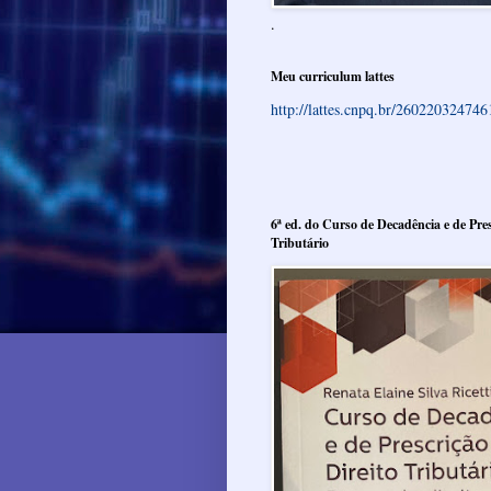
.
Meu curriculum lattes
http://lattes.cnpq.br/26022032474
6ª ed. do Curso de Decadência e de Pres
Tributário