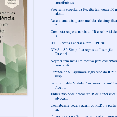
contribuintes
Programa especial da Receita tem quase 50 
ades...
Receita anuncia quatro medidas de simplific
tr...
Comissão reajusta tabela do IR e reduz idade
is...
IPI – Receita Federal altera TIPI 2017
ICMS – SP Simplifica regras da Inscrição
Estadual ...
Neymar tem mais um motivo para comemor
com confi...
Fazenda de SP aprimora legislação do ICMS
simpli...
Governo edita Medida Provisória que institu
Progr...
Justiça não pode descontar IR de honorários
advoca...
Contribuinte poderá aderir ao PERT a partir
ter...
PT questiona no Supremo aumento de impos