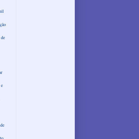
mil
ação
 de
ar
 e
i
 de
to