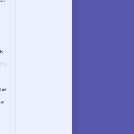
rada
 -
lo
l da
s ao
ção