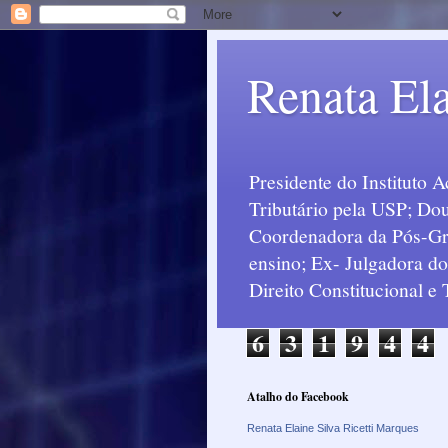
Renata Ela
Presidente do Instituto 
Tributário pela USP; Dou
Coordenadora da Pós-Grad
ensino; Ex- Julgadora d
Direito Constitucional e
6
3
1
9
4
4
Atalho do Facebook
Renata Elaine Silva Ricetti Marques