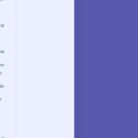
ral
nda
cos
e
são
a