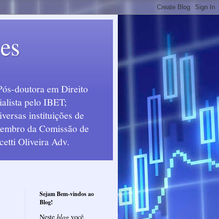
ues
Pós-doutora em Direito
alista pelo IBET;
ersas instituições de
 Membro da Comissão de
etti Oliveira Adv.
Sejam Bem-vindos ao
Blog!
Neste
blog
você