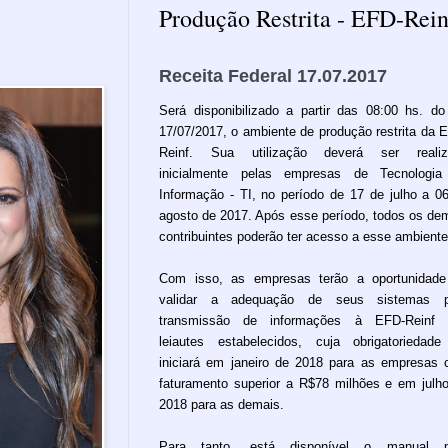
Produção Restrita - EFD-Rein
Receita Federal 17.07.2017
Será disponibilizado a partir das 08:00 hs. do
17/07/2017, o ambiente de produção restrita da 
Reinf. Sua utilização deverá ser realiz
inicialmente pelas empresas de Tecnologia
Informação - TI, no período de 17 de julho a 0
agosto de 2017. Após esse período, todos os de
contribuintes poderão ter acesso a esse ambiente
Com isso, as empresas terão a oportunidad
validar a adequação de seus sistemas p
transmissão de informações à EFD-Reinf 
leiautes estabelecidos, cuja obrigatoriedad
iniciará em janeiro de 2018 para as empresas
faturamento superior a R$78 milhões e em julh
2018 para as demais.
Para tanto, está disponível o manual p