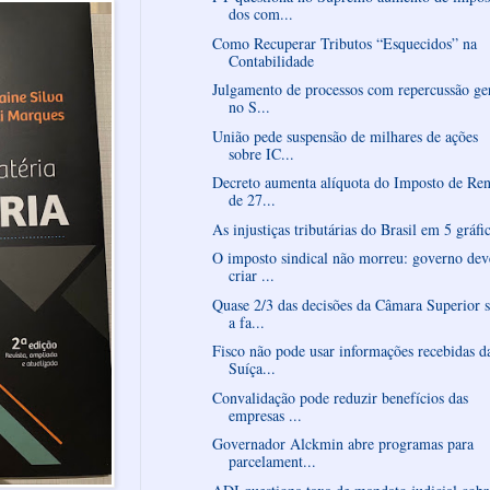
dos com...
Como Recuperar Tributos “Esquecidos” na
Contabilidade
Julgamento de processos com repercussão ge
no S...
União pede suspensão de milhares de ações
sobre IC...
Decreto aumenta alíquota do Imposto de Re
de 27...
As injustiças tributárias do Brasil em 5 gráfi
O imposto sindical não morreu: governo dev
criar ...
Quase 2/3 das decisões da Câmara Superior 
a fa...
Fisco não pode usar informações recebidas d
Suíça...
Convalidação pode reduzir benefícios das
empresas ...
Governador Alckmin abre programas para
parcelament...