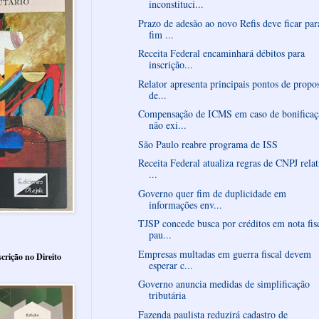
inconstituci...
Prazo de adesão ao novo Refis deve ficar par
fim ...
Receita Federal encaminhará débitos para
inscrição...
Relator apresenta principais pontos de propo
de...
Compensação de ICMS em caso de bonificaç
não exi...
São Paulo reabre programa de ISS
Receita Federal atualiza regras de CNPJ relat
...
Governo quer fim de duplicidade em
informações env...
TJSP concede busca por créditos em nota fis
pau...
Empresas multadas em guerra fiscal devem
crição no Direito
esperar c...
Governo anuncia medidas de simplificação
tributária
Fazenda paulista reduzirá cadastro de