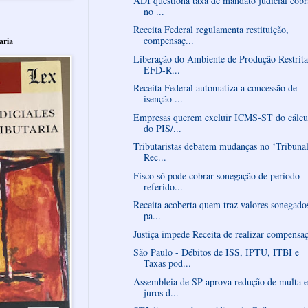
ADI questiona taxa de mandato judicial cob
no ...
Receita Federal regulamenta restituição,
compensaç...
aria
Liberação do Ambiente de Produção Restrita
EFD-R...
Receita Federal automatiza a concessão de
isenção ...
Empresas querem excluir ICMS-ST do cálcu
do PIS/...
Tributaristas debatem mudanças no ‘Tribuna
Rec...
Fisco só pode cobrar sonegação de período
referido...
Receita acoberta quem traz valores sonegado
pa...
Justiça impede Receita de realizar compensa
São Paulo - Débitos de ISS, IPTU, ITBI e
Taxas pod...
Assembleia de SP aprova redução de multa e
juros d...