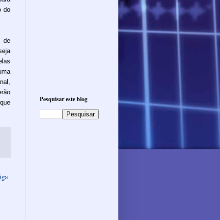
o do
 de
seja
elas
 uma
nal,
rão
Pesquisar este blog
 que
iga