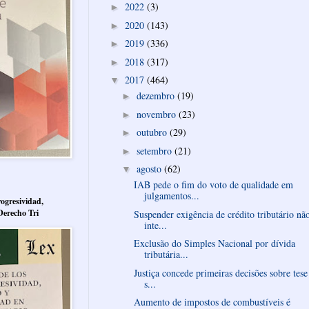
2022
(3)
►
2020
(143)
►
2019
(336)
►
2018
(317)
►
2017
(464)
▼
dezembro
(19)
►
novembro
(23)
►
outubro
(29)
►
setembro
(21)
►
agosto
(62)
▼
IAB pede o fim do voto de qualidade em
julgamentos...
ogresividad,
Derecho Tri
Suspender exigência de crédito tributário nã
inte...
Exclusão do Simples Nacional por dívida
tributária...
Justiça concede primeiras decisões sobre tese
s...
Aumento de impostos de combustíveis é