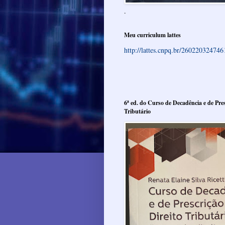
.
Meu curriculum lattes
http://lattes.cnpq.br/26022032474
6ª ed. do Curso de Decadência e de Pres
Tributário