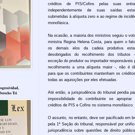
créditos de PIS/Cofins pelas suas entra
independentemente de suas saídas esta
submetidas à alíquota zero e ao regime de incidê
monofásica.
Na ocasião, a maioria dos ministros seguiu o vot
ministra Regina Helena Costa, para quem o fat
os demais elos da cadeia produtiva esta
desobrigados do recolhimento dos tributos
exceção do produtor ou importador responsáveis 
recolhimento a uma alíquota maior -, não é ó
para que os contribuintes mantenham os crédito
todas as aquisições por eles efetuadas.
ogresividad,
Até então, a jurisprudência do tribunal pendia pa
Derecho Tri
impossibilidade do contribuinte se apropriar
créditos de PIS e Cofins no sistema monofásico.
O assunto, no entanto, deve ser pacificado em b
pela 1ª Seção do tribunal, responsável por unific
jurisprudência sobre questões de direito públic