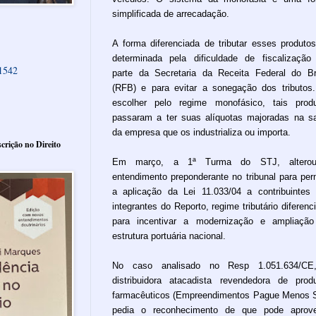
simplificada de arrecadação.
A forma diferenciada de tributar esses produtos
determinada pela dificuldade de fiscalização
61542
parte da Secretaria da Receita Federal do Br
(RFB) e para evitar a sonegação dos tributos
escolher pelo regime monofásico, tais prod
passaram a ter suas alíquotas majoradas na s
da empresa que os industrializa ou importa.
crição no Direito
Em março, a 1ª Turma do STJ, altero
entendimento preponderante no tribunal para perm
a aplicação da Lei 11.033/04 a contribuintes
integrantes do Reporto, regime tributário diferenc
para incentivar a modernização e ampliaçã
estrutura portuária nacional.
No caso analisado no Resp 1.051.634/CE
distribuidora atacadista revendedora de prod
farmacêuticos (Empreendimentos Pague Menos 
pedia o reconhecimento de que pode aprove