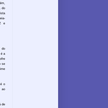
rém,
a do
ista
eia-
02 e
, do
 é a
ofre
o se
gime
 é o
s ao
á de