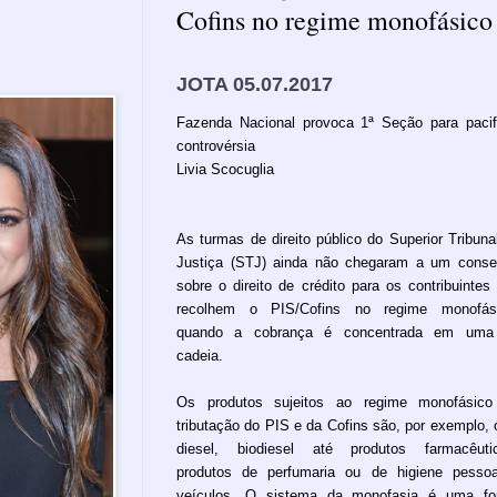
Cofins no regime monofásico
JOTA 05.07.2017
Fazenda Nacional provoca 1ª Seção para pacif
controvérsia
Livia Scocuglia
As turmas de direito público do Superior Tribuna
Justiça (STJ) ainda não chegaram a um cons
sobre o direito de crédito para os contribuintes
recolhem o PIS/Cofins no regime monofási
quando a cobrança é concentrada em uma
cadeia.
Os produtos sujeitos ao regime monofásico
tributação do PIS e da Cofins são, por exemplo, 
diesel, biodiesel até produtos farmacêuti
produtos de perfumaria ou de higiene pesso
veículos. O sistema da monofasia é uma fo