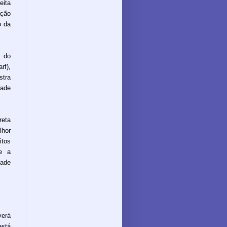
eita
ação
o da
o do
rf),
stra
ade
reta
lhor
itos
e a
ade
verá
está