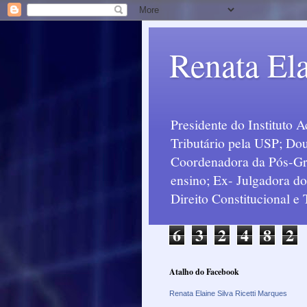
Renata Ela
Presidente do Instituto 
Tributário pela USP; Dou
Coordenadora da Pós-Grad
ensino; Ex- Julgadora d
Direito Constitucional e
6
3
2
4
8
2
Atalho do Facebook
Renata Elaine Silva Ricetti Marques