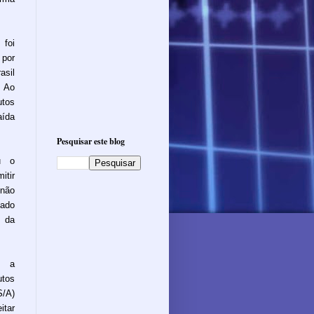
 foi
 por
asil
. Ao
utos
aída
Pesquisar este blog
u o
itir
 não
iado
o da
, a
utos
S/A)
itar