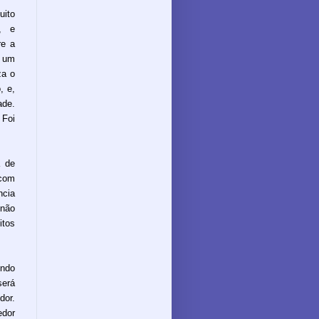
ito
, e
re a
o um
za o
, e,
de.
 Foi
a de
 com
ncia
 não
itos
endo
será
dor.
edor