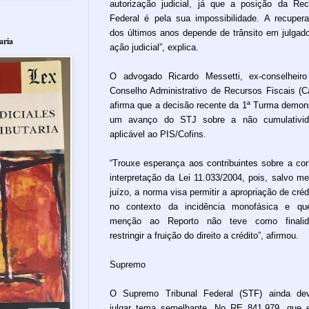
autorização judicial, já que a posição da Rec
Federal é pela sua impossibilidade. A recuper
dos últimos anos depende de trânsito em julgad
aria
ação judicial”, explica.
O advogado Ricardo Messetti, ex-conselheir
Conselho Administrativo de Recursos Fiscais (Ca
afirma que a decisão recente da 1ª Turma demon
um avanço do STJ sobre a não cumulativid
aplicável ao PIS/Cofins.
“Trouxe esperança aos contribuintes sobre a cor
interpretação da Lei 11.033/2004, pois, salvo me
juízo, a norma visa permitir a apropriação de créd
no contexto da incidência monofásica e qu
menção ao Reporto não teve como finalid
restringir a fruição do direito a crédito”, afirmou.
Supremo
O Supremo Tribunal Federal (STF) ainda de
julgar tema semelhante. No RE 841.979, que 