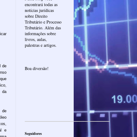
encontrará todas as
notícias jurídicas
sobre Direito
Tributário e Processo
Tributário. Além das
informações sobre
icar
livros, aulas,
palestras e artigos.
l de
Boa diversão!
enso
 que
co,
 da
 de
óleo
cos,
al e
Seguidores
rma