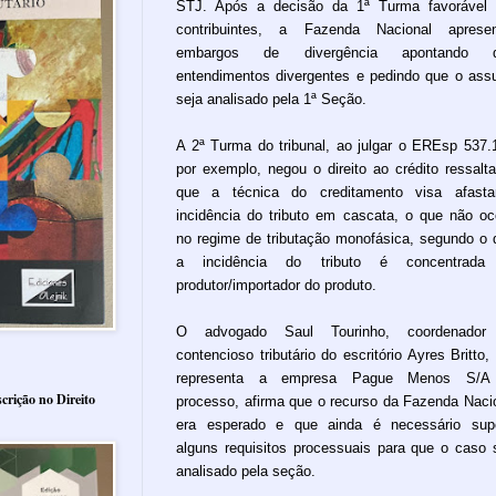
STJ. Após a decisão da 1ª Turma favorável
contribuintes, a Fazenda Nacional apresen
embargos de divergência apontando d
entendimentos divergentes e pedindo que o ass
seja analisado pela 1ª Seção.
A 2ª Turma do tribunal, ao julgar o EREsp 537.
por exemplo, negou o direito ao crédito ressalt
que a técnica do creditamento visa afasta
incidência do tributo em cascata, o que não oc
no regime de tributação monofásica, segundo o 
a incidência do tributo é concentrada
produtor/importador do produto.
O advogado Saul Tourinho, coordenador
contencioso tributário do escritório Ayres Britto,
representa a empresa Pague Menos S/A
crição no Direito
processo, afirma que o recurso da Fazenda Naci
era esperado e que ainda é necessário sup
alguns requisitos processuais para que o caso 
analisado pela seção.