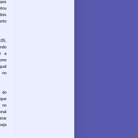
 aos
tou
ois
unto
105,
ando
r a
orre
qual
 no
 do
 que
 no
onal
erar
seja