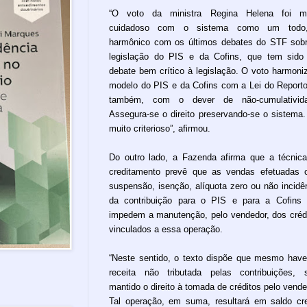
“O voto da ministra Regina Helena foi mu
cuidadoso com o sistema como um todo
harmônico com os últimos debates do STF sob
legislação do PIS e da Cofins, que tem sid
debate bem crítico à legislação. O voto harmoni
modelo do PIS e da Cofins com a Lei do Reporto
também, com o dever de não-cumulativida
Assegura-se o direito preservando-se o sistema.
muito criterioso”, afirmou.
Do outro lado, a Fazenda afirma que a técnic
creditamento prevê que as vendas efetuadas
suspensão, isenção, alíquota zero ou não incidê
da contribuição para o PIS e para a Cofins
impedem a manutenção, pelo vendedor, dos créd
vinculados a essa operação.
“Neste sentido, o texto dispõe que mesmo hav
receita não tributada pelas contribuições, 
mantido o direito à tomada de créditos pelo vende
Tal operação, em suma, resultará em saldo cr