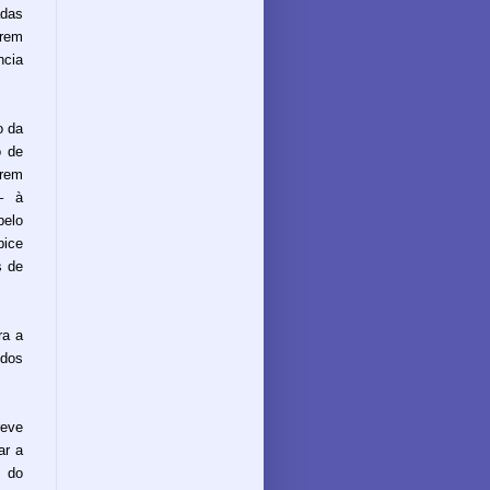
das
rem
ncia
o da
o de
rem
 – à
pelo
bice
s de
ra a
 dos
reve
ar a
o do