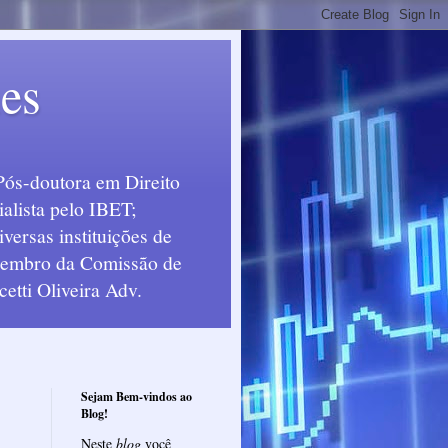
ues
Pós-doutora em Direito
alista pelo IBET;
ersas instituições de
 Membro da Comissão de
etti Oliveira Adv.
Sejam Bem-vindos ao
Blog!
Neste
blog
você