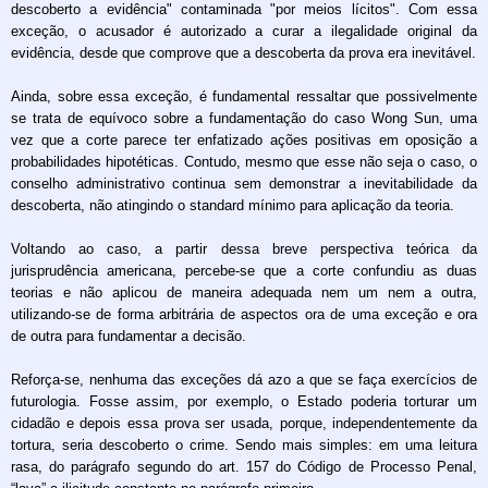
descoberto a evidência" contaminada "por meios lícitos". Com essa
exceção, o acusador é autorizado a curar a ilegalidade original da
evidência, desde que comprove que a descoberta da prova era inevitável.
Ainda, sobre essa exceção, é fundamental ressaltar que possivelmente
se trata de equívoco sobre a fundamentação do caso Wong Sun, uma
vez que a corte parece ter enfatizado ações positivas em oposição a
probabilidades hipotéticas. Contudo, mesmo que esse não seja o caso, o
conselho administrativo continua sem demonstrar a inevitabilidade da
descoberta, não atingindo o standard mínimo para aplicação da teoria.
Voltando ao caso, a partir dessa breve perspectiva teórica da
jurisprudência americana, percebe-se que a corte confundiu as duas
teorias e não aplicou de maneira adequada nem um nem a outra,
utilizando-se de forma arbitrária de aspectos ora de uma exceção e ora
de outra para fundamentar a decisão.
Reforça-se, nenhuma das exceções dá azo a que se faça exercícios de
futurologia. Fosse assim, por exemplo, o Estado poderia torturar um
cidadão e depois essa prova ser usada, porque, independentemente da
tortura, seria descoberto o crime. Sendo mais simples: em uma leitura
rasa, do parágrafo segundo do art. 157 do Código de Processo Penal,