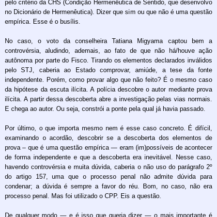
pelo critério da CHS (Condição Hermenêutica de Sentido, que desenvolvo
no Dicionário de Hermenêutica). Dizer que sim ou que não é uma questão
empírica. Esse é o busílis.
No caso, o voto da conselheira Tatiana Migyama captou bem a
controvérsia, aludindo, ademais, ao fato de que não há/houve ação
autônoma por parte do Fisco. Tirando os elementos declarados inválidos
pelo STJ, caberia ao Estado comprovar, amiúde, a tese da fonte
independente. Porém, como provar algo que não feito? É o mesmo caso
da hipótese da escuta ilícita. A polícia descobre o autor mediante prova
ilícita. A partir dessa descoberta abre a investigação pelas vias normais.
E chega ao autor. Ou seja, constrói a ponte pela qual já havia passado.
Por último, o que importa mesmo nem é esse caso concreto. É difícil,
examinando o acordão, descobrir se a descoberta dos elementos de
prova – que é uma questão empírica — eram (im)possíveis de acontecer
de forma independente e que a descoberta era inevitável. Nesse caso,
havendo controvérsia e muita dúvida, caberia o não uso do parágrafo 2º
do artigo 157, uma que o processo penal não admite dúvida para
condenar; a dúvida é sempre a favor do réu. Bom, no caso, não era
processo penal. Mas foi utilizado o CPP. Eis a questão.
De qualquer modo — e é isso que queria dizer — o mais importante é