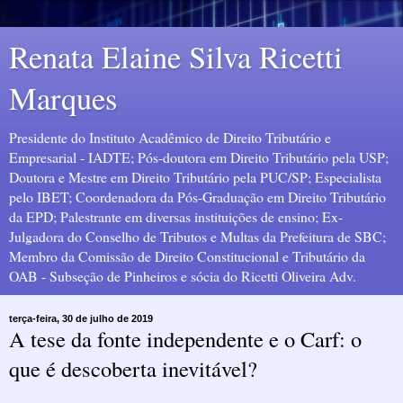
Renata Elaine Silva Ricetti
Marques
Presidente do Instituto Acadêmico de Direito Tributário e
Empresarial - IADTE; Pós-doutora em Direito Tributário pela USP;
Doutora e Mestre em Direito Tributário pela PUC/SP; Especialista
pelo IBET; Coordenadora da Pós-Graduação em Direito Tributário
da EPD; Palestrante em diversas instituições de ensino; Ex-
Julgadora do Conselho de Tributos e Multas da Prefeitura de SBC;
Membro da Comissão de Direito Constitucional e Tributário da
OAB - Subseção de Pinheiros e sócia do Ricetti Oliveira Adv.
terça-feira, 30 de julho de 2019
A tese da fonte independente e o Carf: o
que é descoberta inevitável?