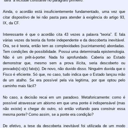
“lava” a ilicitude constante no parágrafo primeiro.
Ainda, o acordão está insuficientemente fundamentado, uma vez que
citar dispositivo de lei não pasta para atender à exigência do artigo 93,
IX, da CF.
Interessante é que o acordão cita 43 vezes a palavra “teoria”. E fala
várias vezes da teoria da fonte independente e da descoberta inevitável.
Ora, se é teoria, então tem as complexidades (sucintamente) abordadas.
Tem condições de possibilidade. Possui uma determinada epistemologia.
Não é um prêt-à-porter. Nada foi aprofundado. Caberia ao Estado
demonstrar que, mesmo sem a prova ilícita, seria descoberto ou
provado(s) o(s) fato(s). De novo, não duvido disso. Ninguém duvida que o
Fisco é eficiente. Só que, no caso, tudo indica que o Estado lançou mão
de um atalho. Se era possível pela via legitima, por que optou pelo
caminho mais fácil?
No caso, a decisão recai em um paradoxo. Metaforicamente: como é
possível atravessar um abismo em que uma ponte é indispensável (mas
não existe) e chegar do outro, só então voltando para construir essa
mesma ponte? Como assim, se a ponte era condição?
De efetivo, a tese da descoberta inevitável foi utilizada de um modo