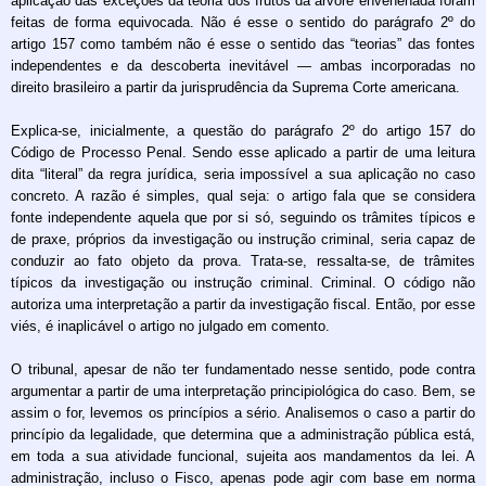
aplicação das exceções da teoria dos frutos da árvore envenenada foram
feitas de forma equivocada. Não é esse o sentido do parágrafo 2º do
artigo 157 como também não é esse o sentido das “teorias” das fontes
independentes e da descoberta inevitável — ambas incorporadas no
direito brasileiro a partir da jurisprudência da Suprema Corte americana.
Explica-se, inicialmente, a questão do parágrafo 2º do artigo 157 do
Código de Processo Penal. Sendo esse aplicado a partir de uma leitura
dita “literal” da regra jurídica, seria impossível a sua aplicação no caso
concreto. A razão é simples, qual seja: o artigo fala que se considera
fonte independente aquela que por si só, seguindo os trâmites típicos e
de praxe, próprios da investigação ou instrução criminal, seria capaz de
conduzir ao fato objeto da prova. Trata-se, ressalta-se, de trâmites
típicos da investigação ou instrução criminal. Criminal. O código não
autoriza uma interpretação a partir da investigação fiscal. Então, por esse
viés, é inaplicável o artigo no julgado em comento.
O tribunal, apesar de não ter fundamentado nesse sentido, pode contra
argumentar a partir de uma interpretação principiológica do caso. Bem, se
assim o for, levemos os princípios a sério. Analisemos o caso a partir do
princípio da legalidade, que determina que a administração pública está,
em toda a sua atividade funcional, sujeita aos mandamentos da lei. A
administração, incluso o Fisco, apenas pode agir com base em norma