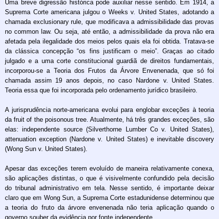
Uma breve digressão histórica pode auxiliar nesse sentido. Em 1914, a
Suprema Corte americana julgou o Weeks v. United States, adotando a
chamada exclusionary rule, que modificava a admissibilidade das provas
no common law. Ou seja, até então, a admissibilidade da prova não era
afetada pela ilegalidade dos meios pelos quais ela foi obtida. Tratava-se
da clássica concepção “os fins justificam o meio”. Graças ao citado
julgado e a uma corte constitucional guardiã de direitos fundamentais,
incorporou-se a Teoria dos Frutos da Árvore Envenenada, que só foi
chamada assim 19 anos depois, no caso Nardone v. United States.
Teoria essa que foi incorporada pelo ordenamento jurídico brasileiro.
A jurisprudência norte-americana evolui para englobar exceções à teoria
da fruit of the poisonous tree. Atualmente, há três grandes exceções, são
elas: independente source (Silverthorne Lumber Co v. United States),
attenuation exception (Nardone v. United States) e inevitable discovery
(Wong Sun v. United States).
Apesar das exceções terem evoluído de maneira relativamente conexa,
são aplicações distintas, o que é visivelmente confundido pela decisão
do tribunal administrativo em tela. Nesse sentido, é importante deixar
claro que em Wong Sun, a Suprema Corte estadunidense determinou que
a teoria do fruto da árvore envenenada não teria aplicação quando o
governo souber da evidência por fonte independente.