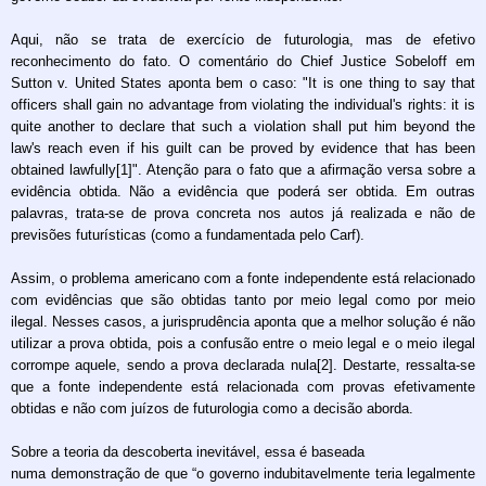
Aqui, não se trata de exercício de futurologia, mas de efetivo
reconhecimento do fato. O comentário do Chief Justice Sobeloff em
Sutton v. United States aponta bem o caso: "It is one thing to say that
officers shall gain no advantage from violating the individual's rights: it is
quite another to declare that such a violation shall put him beyond the
law's reach even if his guilt can be proved by evidence that has been
obtained lawfully[1]". Atenção para o fato que a afirmação versa sobre a
evidência obtida. Não a evidência que poderá ser obtida. Em outras
palavras, trata-se de prova concreta nos autos já realizada e não de
previsões futurísticas (como a fundamentada pelo Carf).
Assim, o problema americano com a fonte independente está relacionado
com evidências que são obtidas tanto por meio legal como por meio
ilegal. Nesses casos, a jurisprudência aponta que a melhor solução é não
utilizar a prova obtida, pois a confusão entre o meio legal e o meio ilegal
corrompe aquele, sendo a prova declarada nula[2]. Destarte, ressalta-se
que a fonte independente está relacionada com provas efetivamente
obtidas e não com juízos de futurologia como a decisão aborda.
Sobre a teoria da descoberta inevitável, essa é baseada
numa demonstração de que “o governo indubitavelmente teria legalmente