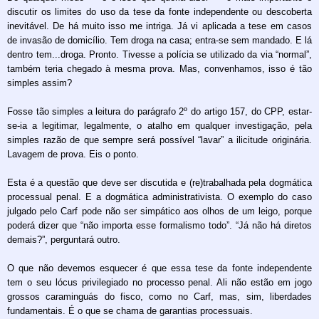
discutir os limites do uso da tese da fonte independente ou descoberta
inevitável. De há muito isso me intriga. Já vi aplicada a tese em casos
de invasão de domicílio. Tem droga na casa; entra-se sem mandado. E lá
dentro tem...droga. Pronto. Tivesse a polícia se utilizado da via “normal”,
também teria chegado à mesma prova. Mas, convenhamos, isso é tão
simples assim?
Fosse tão simples a leitura do parágrafo 2º do artigo 157, do CPP, estar-
se-ia a legitimar, legalmente, o atalho em qualquer investigação, pela
simples razão de que sempre será possível “lavar” a ilicitude originária.
Lavagem de prova. Eis o ponto.
Esta é a questão que deve ser discutida e (re)trabalhada pela dogmática
processual penal. E a dogmática administrativista. O exemplo do caso
julgado pelo Carf pode não ser simpático aos olhos de um leigo, porque
poderá dizer que “não importa esse formalismo todo”. “Já não há diretos
demais?”, perguntará outro.
O que não devemos esquecer é que essa tese da fonte independente
tem o seu lócus privilegiado no processo penal. Ali não estão em jogo
grossos caraminguás do fisco, como no Carf, mas, sim, liberdades
fundamentais. É o que se chama de garantias processuais.