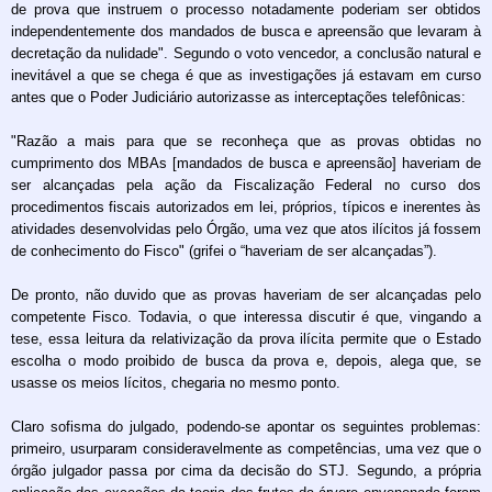
de prova que instruem o processo notadamente poderiam ser obtidos
independentemente dos mandados de busca e apreensão que levaram à
decretação da nulidade". Segundo o voto vencedor, a conclusão natural e
inevitável a que se chega é que as investigações já estavam em curso
antes que o Poder Judiciário autorizasse as interceptações telefônicas:
"Razão a mais para que se reconheça que as provas obtidas no
cumprimento dos MBAs [mandados de busca e apreensão] haveriam de
ser alcançadas pela ação da Fiscalização Federal no curso dos
procedimentos fiscais autorizados em lei, próprios, típicos e inerentes às
atividades desenvolvidas pelo Órgão, uma vez que atos ilícitos já fossem
de conhecimento do Fisco" (grifei o “haveriam de ser alcançadas”).
De pronto, não duvido que as provas haveriam de ser alcançadas pelo
competente Fisco. Todavia, o que interessa discutir é que, vingando a
tese, essa leitura da relativização da prova ilícita permite que o Estado
escolha o modo proibido de busca da prova e, depois, alega que, se
usasse os meios lícitos, chegaria no mesmo ponto.
Claro sofisma do julgado, podendo-se apontar os seguintes problemas:
primeiro, usurparam consideravelmente as competências, uma vez que o
órgão julgador passa por cima da decisão do STJ. Segundo, a própria