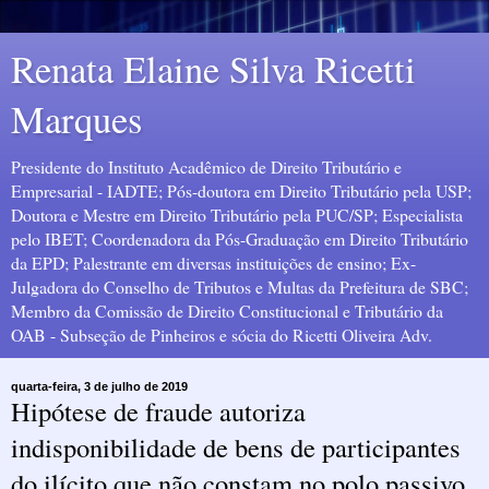
Renata Elaine Silva Ricetti
Marques
Presidente do Instituto Acadêmico de Direito Tributário e
Empresarial - IADTE; Pós-doutora em Direito Tributário pela USP;
Doutora e Mestre em Direito Tributário pela PUC/SP; Especialista
pelo IBET; Coordenadora da Pós-Graduação em Direito Tributário
da EPD; Palestrante em diversas instituições de ensino; Ex-
Julgadora do Conselho de Tributos e Multas da Prefeitura de SBC;
Membro da Comissão de Direito Constitucional e Tributário da
OAB - Subseção de Pinheiros e sócia do Ricetti Oliveira Adv.
quarta-feira, 3 de julho de 2019
Hipótese de fraude autoriza
indisponibilidade de bens de participantes
do ilícito que não constam no polo passivo