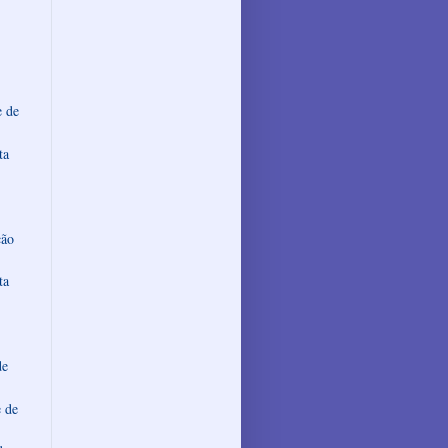
e de
ta
ção
ta
de
 de