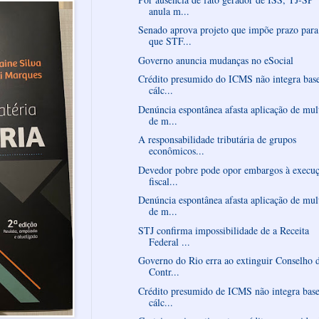
anula m...
Senado aprova projeto que impõe prazo para
que STF...
Governo anuncia mudanças no eSocial
Crédito presumido do ICMS não integra bas
cálc...
Denúncia espontânea afasta aplicação de mul
de m...
A responsabilidade tributária de grupos
econômicos...
Devedor pobre pode opor embargos à execu
fiscal...
Denúncia espontânea afasta aplicação de mul
de m...
STJ confirma impossibilidade de a Receita
Federal ...
Governo do Rio erra ao extinguir Conselho 
Contr...
Crédito presumido de ICMS não integra base
cálc...