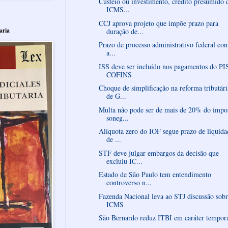
Custeio ou investimento, crédito presumido 
ICMS...
CCJ aprova projeto que impõe prazo para
aria
duração de...
Prazo de processo administrativo federal con
a...
ISS deve ser incluído nos pagamentos do PI
COFINS
Choque de simplificação na reforma tributári
de G...
Multa não pode ser de mais de 20% do impo
soneg...
Alíquota zero do IOF segue prazo de liquida
de ...
STF deve julgar embargos da decisão que
excluiu IC...
Estado de São Paulo tem entendimento
controverso n...
Fazenda Nacional leva ao STJ discussão sob
ICMS
São Bernardo reduz ITBI em caráter tempor