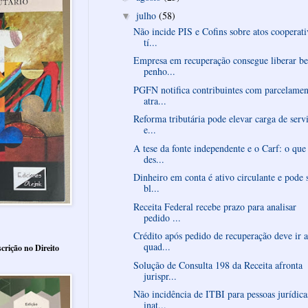
julho
(58)
▼
Não incide PIS e Cofins sobre atos cooperati
tí...
Empresa em recuperação consegue liberar be
penho...
PGFN notifica contribuintes com parcelamen
atra...
Reforma tributária pode elevar carga de serv
e...
A tese da fonte independente e o Carf: o que
des...
Dinheiro em conta é ativo circulante e pode 
bl...
Receita Federal recebe prazo para analisar
pedido ...
Crédito após pedido de recuperação deve ir 
quad...
crição no Direito
Solução de Consulta 198 da Receita afronta
jurispr...
Não incidência de ITBI para pessoas jurídica
inat...