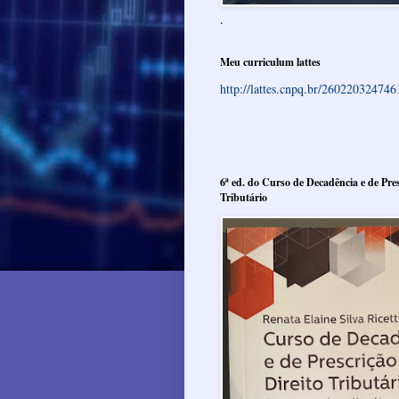
.
Meu curriculum lattes
http://lattes.cnpq.br/26022032474
6ª ed. do Curso de Decadência e de Pres
Tributário