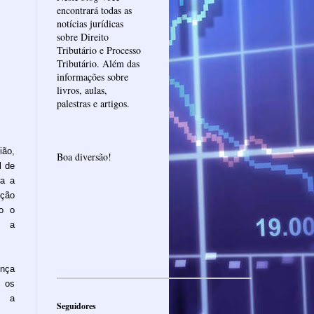
encontrará todas as
notícias jurídicas
sobre Direito
Tributário e Processo
Tributário. Além das
informações sobre
livros, aulas,
palestras e artigos.
ião,
Boa diversão!
l de
ra a
eção
to o
e a
ença
e os
e a
Seguidores