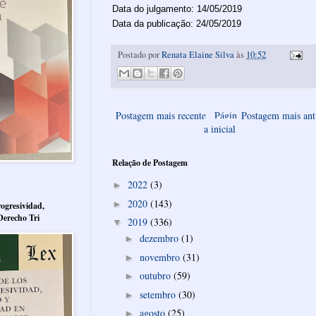
Data do julgamento: 14/05/2019
Data da publicação: 24/05/2019
Postado por
Renata Elaine Silva
às
10:52
Postagem mais recente
Págin
Postagem mais ant
a inicial
Relação de Postagem
2022
(3)
►
2020
(143)
►
ogresividad,
Derecho Tri
2019
(336)
▼
dezembro
(1)
►
novembro
(31)
►
outubro
(59)
►
setembro
(30)
►
agosto
(25)
►