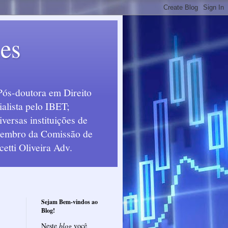
ues
Pós-doutora em Direito
alista pelo IBET;
ersas instituições de
 Membro da Comissão de
etti Oliveira Adv.
Sejam Bem-vindos ao
Blog!
Neste
blog
você