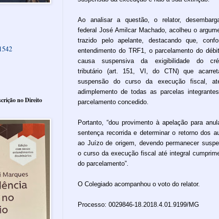
Ao analisar a questão, o relator, desembarg
federal José Amilcar Machado, acolheu o argum
trazido pelo apelante, destacando que, conf
61542
entendimento do TRF1, o parcelamento do débi
causa suspensiva da exigibilidade do créd
tributário (art. 151, VI, do CTN) que acarre
suspensão do curso da execução fiscal, at
adimplemento de todas as parcelas integrante
crição no Direito
parcelamento concedido.
Portanto, “dou provimento à apelação para anul
sentença recorrida e determinar o retorno dos a
ao Juízo de origem, devendo permanecer susp
o curso da execução fiscal até integral cumprim
do parcelamento”.
O Colegiado acompanhou o voto do relator.
Processo: 0029846-18.2018.4.01.9199/MG