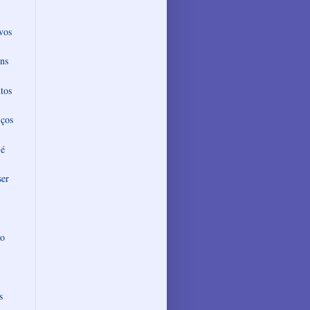
vos
ns
tos
iços
 é
ser
ao
s