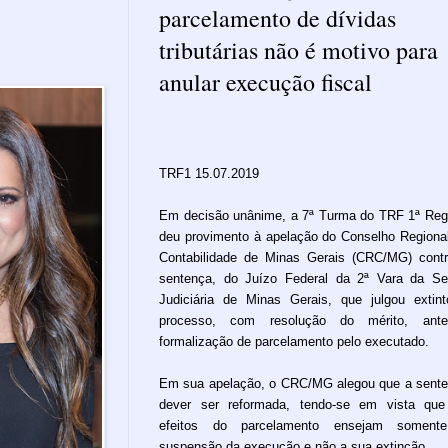
parcelamento de dívidas
tributárias não é motivo para
anular execução fiscal
TRF1 15.07.2019
Em decisão unânime, a 7ª Turma do TRF 1ª Reg
deu provimento à apelação do Conselho Regiona
Contabilidade de Minas Gerais (CRC/MG) cont
sentença, do Juízo Federal da 2ª Vara da S
Judiciária de Minas Gerais, que julgou extin
processo, com resolução do mérito, ant
formalização de parcelamento pelo executado.
Em sua apelação, o CRC/MG alegou que a sent
dever ser reformada, tendo-se em vista qu
efeitos do parcelamento ensejam soment
suspensão da execução e não a sua extinção.