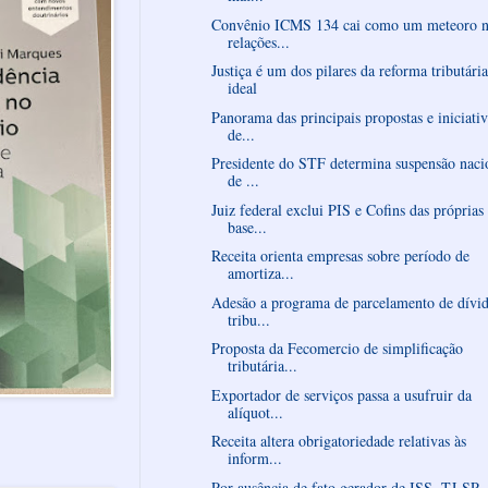
Convênio ICMS 134 cai como um meteoro n
relações...
Justiça é um dos pilares da reforma tributária
ideal
Panorama das principais propostas e iniciativ
de...
Presidente do STF determina suspensão naci
de ...
Juiz federal exclui PIS e Cofins das próprias
base...
Receita orienta empresas sobre período de
amortiza...
Adesão a programa de parcelamento de dívid
tribu...
Proposta da Fecomercio de simplificação
tributária...
Exportador de serviços passa a usufruir da
alíquot...
Receita altera obrigatoriedade relativas às
inform...
Por ausência de fato gerador de ISS, TJ-SP