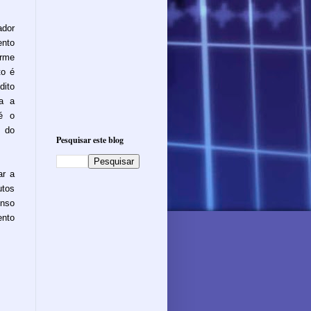
ador
ento
orme
to é
ito
ta a
é o
s do
Pesquisar este blog
ar a
utos
enso
ento