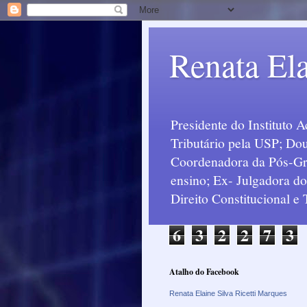
Renata Ela
Presidente do Instituto 
Tributário pela USP; Dou
Coordenadora da Pós-Grad
ensino; Ex- Julgadora d
Direito Constitucional e
6
3
2
2
7
3
Atalho do Facebook
Renata Elaine Silva Ricetti Marques