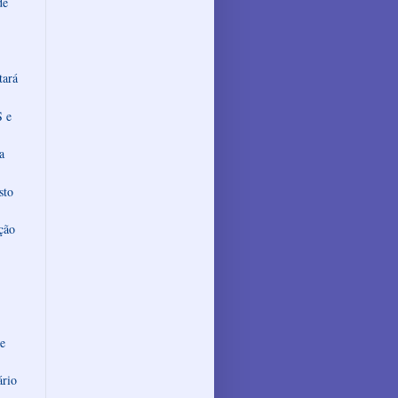
de
tará
S e
a
sto
ção
re
ário