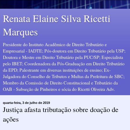
Renata Elaine Silva Ricetti
Marques
Presidente do Instituto Acadêmico de Direito Tributário e
Empresarial - IADTE; Pós-doutora em Direito Tributário pela USP;
Doutora e Mestre em Direito Tributário pela PUC/SP; Especialista
pelo IBET; Coordenadora da Pós-Graduação em Direito Tributário
da EPD; Palestrante em diversas instituições de ensino; Ex-
Julgadora do Conselho de Tributos e Multas da Prefeitura de SBC;
Membro da Comissão de Direito Constitucional e Tributário da
OAB - Subseção de Pinheiros e sócia do Ricetti Oliveira Adv.
quarta-feira, 3 de julho de 2019
Justiça afasta tributação sobre doação de
ações