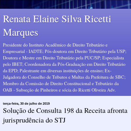
Renata Elaine Silva Ricetti
Marques
Presidente do Instituto Acadêmico de Direito Tributário e
Empresarial - IADTE; Pós-doutora em Direito Tributário pela USP;
Doutora e Mestre em Direito Tributário pela PUC/SP; Especialista
pelo IBET; Coordenadora da Pós-Graduação em Direito Tributário
da EPD; Palestrante em diversas instituições de ensino; Ex-
Julgadora do Conselho de Tributos e Multas da Prefeitura de SBC;
Membro da Comissão de Direito Constitucional e Tributário da
OAB - Subseção de Pinheiros e sócia do Ricetti Oliveira Adv.
terça-feira, 30 de julho de 2019
Solução de Consulta 198 da Receita afronta
jurisprudência do STJ