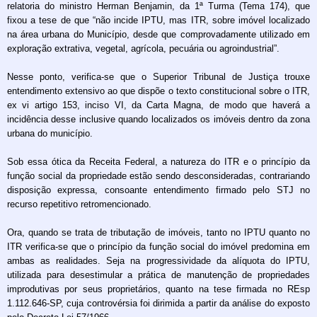
relatoria do ministro Herman Benjamin, da 1ª Turma (Tema 174), que
fixou a tese de que “não incide IPTU, mas ITR, sobre imóvel localizado
na área urbana do Município, desde que comprovadamente utilizado em
exploração extrativa, vegetal, agrícola, pecuária ou agroindustrial”.
Nesse ponto, verifica-se que o Superior Tribunal de Justiça trouxe
entendimento extensivo ao que dispõe o texto constitucional sobre o ITR,
ex vi artigo 153, inciso VI, da Carta Magna, de modo que haverá a
incidência desse inclusive quando localizados os imóveis dentro da zona
urbana do município.
Sob essa ótica da Receita Federal, a natureza do ITR e o princípio da
função social da propriedade estão sendo desconsideradas, contrariando
disposição expressa, consoante entendimento firmado pelo STJ no
recurso repetitivo retromencionado.
Ora, quando se trata de tributação de imóveis, tanto no IPTU quanto no
ITR verifica-se que o princípio da função social do imóvel predomina em
ambas as realidades. Seja na progressividade da alíquota do IPTU,
utilizada para desestimular a prática de manutenção de propriedades
improdutivas por seus proprietários, quanto na tese firmada no REsp
1.112.646-SP, cuja controvérsia foi dirimida a partir da análise do exposto