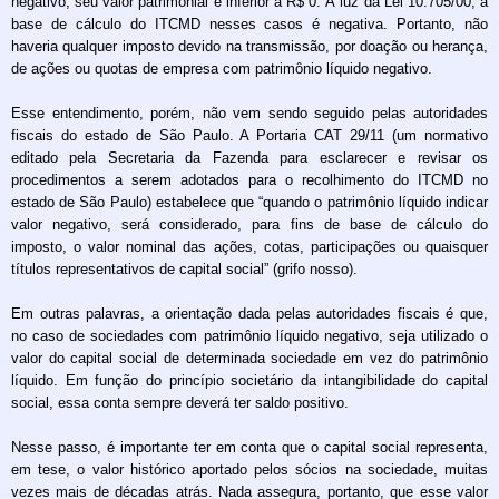
negativo, seu valor patrimonial é inferior a R$ 0. À luz da Lei 10.705/00, a
base de cálculo do ITCMD nesses casos é negativa. Portanto, não
haveria qualquer imposto devido na transmissão, por doação ou herança,
de ações ou quotas de empresa com patrimônio líquido negativo.
Esse entendimento, porém, não vem sendo seguido pelas autoridades
fiscais do estado de São Paulo. A Portaria CAT 29/11 (um normativo
editado pela Secretaria da Fazenda para esclarecer e revisar os
procedimentos a serem adotados para o recolhimento do ITCMD no
estado de São Paulo) estabelece que “quando o patrimônio líquido indicar
valor negativo, será considerado, para fins de base de cálculo do
imposto, o valor nominal das ações, cotas, participações ou quaisquer
títulos representativos de capital social” (grifo nosso).
Em outras palavras, a orientação dada pelas autoridades fiscais é que,
no caso de sociedades com patrimônio líquido negativo, seja utilizado o
valor do capital social de determinada sociedade em vez do patrimônio
líquido. Em função do princípio societário da intangibilidade do capital
social, essa conta sempre deverá ter saldo positivo.
Nesse passo, é importante ter em conta que o capital social representa,
em tese, o valor histórico aportado pelos sócios na sociedade, muitas
vezes mais de décadas atrás. Nada assegura, portanto, que esse valor