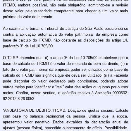
ITCMD, embora possível, não seria obrigatório, admitindo-se a revisão
desse valor pela autoridade competente para chegar a um valor mais
próximo do valor de mercado.
Ao examinar o tema, o Tribunal de Justiça de São Paulo posicionou-se
contra a aplicação automática do valor patrimonial da empresa como
base de cálculo do ITCMD, não obstante as disposições do artigo 14,
parágrafo 3º da Lei 10.705/00.
O TJ-SP entendeu que: (i) o artigo 9º da Lei 10.705/00 estabelece que a
base de cálculo do ITCMD é o valor de mercado do bem ou direito; (ii) o
fato de o valor patrimonial da empresa poder ser utilizado como base de
cálculo do ITCMD não significa que ele deva ser utilizado; (iii) a Fazenda
pode discordar do valor declarado pelo contribuinte, podendo adotar
outros meios para identificar o “real” valor das ações ou quotas por outros
meios. Confira, nesse sentido, o acórdão relativo à Apelação 0000532-
92.2012.8.26.0053:
“ANULATÓRIA DE DÉBITO. ITCMD. Doação de quotas sociais. Cálculo
com base no balanço patrimonial da pessoa jurídica que, à época,
apresentou valor negativo. Dados extraídos da declaração anual de
ajustes (pessoa física), procedido o lançamento de ofício. Possibilidade.