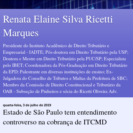
Renata Elaine Silva Ricetti
Marques
Presidente do Instituto Acadêmico de Direito Tributário e
Empresarial - IADTE; Pós-doutora em Direito Tributário pela USP;
Doutora e Mestre em Direito Tributário pela PUC/SP; Especialista
pelo IBET; Coordenadora da Pós-Graduação em Direito Tributário
da EPD; Palestrante em diversas instituições de ensino; Ex-
Julgadora do Conselho de Tributos e Multas da Prefeitura de SBC;
Membro da Comissão de Direito Constitucional e Tributário da
OAB - Subseção de Pinheiros e sócia do Ricetti Oliveira Adv.
quarta-feira, 3 de julho de 2019
Estado de São Paulo tem entendimento
controverso na cobrança de ITCMD