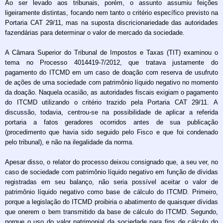
Ao ser levado aos tribunais, porém, o assunto assumiu feições
ligeiramente distintas, focando nem tanto o critério específico previsto na
Portaria CAT 29/11, mas na suposta discricionariedade das autoridades
fazendárias para determinar o valor de mercado da sociedade.
A Câmara Superior do Tribunal de Impostos e Taxas (TIT) examinou o
tema no Processo 4014419-7/2012, que tratava justamente do
pagamento do ITCMD em um caso de doação com reserva de usufruto
de ações de uma sociedade com patrimônio líquido negativo no momento
da doação. Naquela ocasião, as autoridades fiscais exigiam o pagamento
do ITCMD utilizando o critério trazido pela Portaria CAT 29/11. A
discussão, todavia, centrou-se na possibilidade de aplicar a referida
portaria a fatos geradores ocorridos antes de sua publicação
(procedimento que havia sido seguido pelo Fisco e que foi condenado
pelo tribunal), e não na ilegalidade da norma.
Apesar disso, o relator do processo deixou consignado que, a seu ver, no
caso de sociedade com patrimônio líquido negativo em função de dívidas
registradas em seu balanço, não seria possível aceitar o valor de
patrimônio líquido negativo como base de cálculo do ITCMD. Primeiro,
porque a legislação do ITCMD proibiria o abatimento de quaisquer dívidas
que onerem o bem transmitido da base de cálculo do ITCMD. Segundo,
porque o uso do valor patrimonial da sociedade para fins de cálculo do