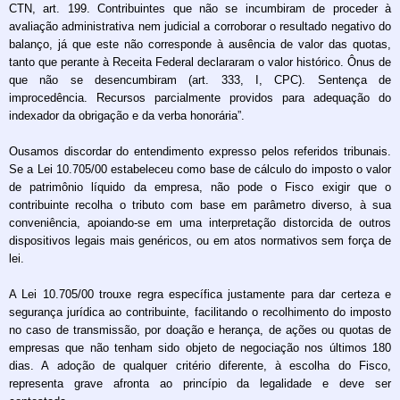
CTN, art. 199. Contribuintes que não se incumbiram de proceder à
avaliação administrativa nem judicial a corroborar o resultado negativo do
balanço, já que este não corresponde à ausência de valor das quotas,
tanto que perante à Receita Federal declararam o valor histórico. Ônus de
que não se desencumbiram (art. 333, I, CPC). Sentença de
improcedência. Recursos parcialmente providos para adequação do
indexador da obrigação e da verba honorária”.
Ousamos discordar do entendimento expresso pelos referidos tribunais.
Se a Lei 10.705/00 estabeleceu como base de cálculo do imposto o valor
de patrimônio líquido da empresa, não pode o Fisco exigir que o
contribuinte recolha o tributo com base em parâmetro diverso, à sua
conveniência, apoiando-se em uma interpretação distorcida de outros
dispositivos legais mais genéricos, ou em atos normativos sem força de
lei.
A Lei 10.705/00 trouxe regra específica justamente para dar certeza e
segurança jurídica ao contribuinte, facilitando o recolhimento do imposto
no caso de transmissão, por doação e herança, de ações ou quotas de
empresas que não tenham sido objeto de negociação nos últimos 180
dias. A adoção de qualquer critério diferente, à escolha do Fisco,
representa grave afronta ao princípio da legalidade e deve ser