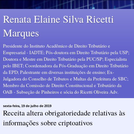
Renata Elaine Silva Ricetti
Marques
Presidente do Instituto Acadêmico de Direito Tributário e
Empresarial - IADTE; Pós-doutora em Direito Tributário pela USP;
Doutora e Mestre em Direito Tributário pela PUC/SP; Especialista
pelo IBET; Coordenadora da Pós-Graduação em Direito Tributário
da EPD; Palestrante em diversas instituições de ensino; Ex-
Julgadora do Conselho de Tributos e Multas da Prefeitura de SBC;
Membro da Comissão de Direito Constitucional e Tributário da
OAB - Subseção de Pinheiros e sócia do Ricetti Oliveira Adv.
sexta-feira, 19 de julho de 2019
Receita altera obrigatoriedade relativas às
informações sobre criptoativos