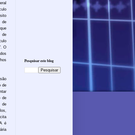
eral
culo
sito
r de
 que
o de
culo
”. O
ados
lhos
Pesquisar este blog
são
o de
ntar
o de
o de
los,
cita
A é
ária