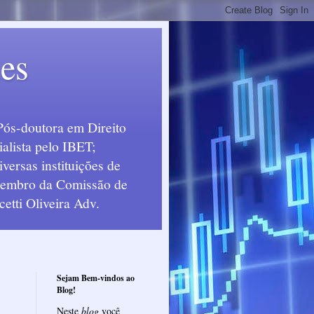
ues
Pós-doutora em Direito
alista pelo IBET;
ersas instituições de
 Membro da Comissão de
etti Oliveira Adv.
Sejam Bem-vindos ao
Blog!
Neste
blog
você