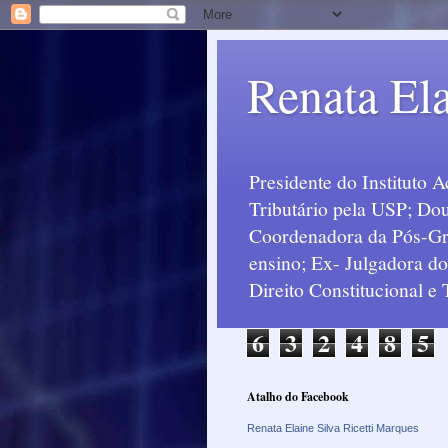
Renata Ela
Presidente do Instituto 
Tributário pela USP; Dou
Coordenadora da Pós-Grad
ensino; Ex- Julgadora d
Direito Constitucional e
6
3
2
4
8
5
Atalho do Facebook
Renata Elaine Silva Ricetti Marques