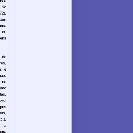
as a
. No
72),
 têm
tima
o ou
bens
s do
res,
es e
ceu
e na
como
das.
ável
ipos
us,
c.),
e à
para