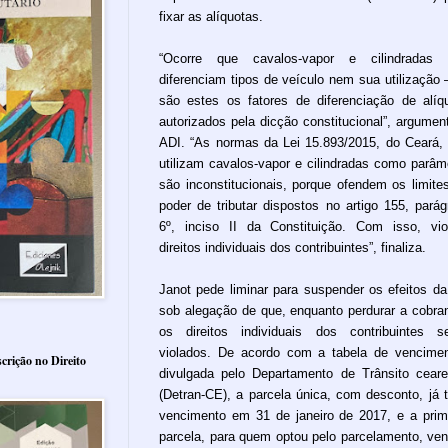
fixar as alíquotas.
“Ocorre que cavalos-vapor e cilindradas 
diferenciam tipos de veículo nem sua utilização
são estes os fatores de diferenciação de alíq
autorizados pela dicção constitucional”, argumen
ADI. “As normas da Lei 15.893/2015, do Ceará,
utilizam cavalos-vapor e cilindradas como parâm
são inconstitucionais, porque ofendem os limite
poder de tributar dispostos no artigo 155, parág
6º, inciso II da Constituição. Com isso, vi
direitos individuais dos contribuintes”, finaliza.
Janot pede liminar para suspender os efeitos da 
sob alegação de que, enquanto perdurar a cobra
os direitos individuais dos contribuintes s
violados. De acordo com a tabela de vencime
crição no Direito
divulgada pelo Departamento de Trânsito cear
(Detran-CE), a parcela única, com desconto, já 
vencimento em 31 de janeiro de 2017, e a prim
parcela, para quem optou pelo parcelamento, ve