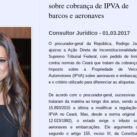
sobre cobrança de IPVA de
barcos e aeronaves
Consultor Jurídico - 01.03.2017
O procurador-geral da República, Rodrigo Ja
ajuizou a Ação Direta de Inconstitucionalidad
Supremo Tribunal Federal, com pedido de limi
contra normas do Ceará que tratam da cobranç
Imposto sobre a Propriedade de Veícu
Automotores (IPVA) sobre aeronaves e embarca
e o critério utilizado para diferenciar as alíquotas.
De acordo com o procurador-geral, sucessivas 
trataram da matéria ao longo dos anos, sendo a
15.893/2015 a última a modificar a regulaçã
IPVA no Ceará. Mas, desde a norma original 
12.023/1992), o estado exige o tributo so
aeronaves e embarcações. Ele argumenta q
segundo o artigo 155, inciso III, da Constitu