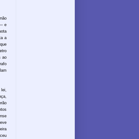
não
 — e
uota
ta a
 que
etro
s ao
rafo
olam
lei,
nça,
erão
ntos
ense
teve
eira
nceu