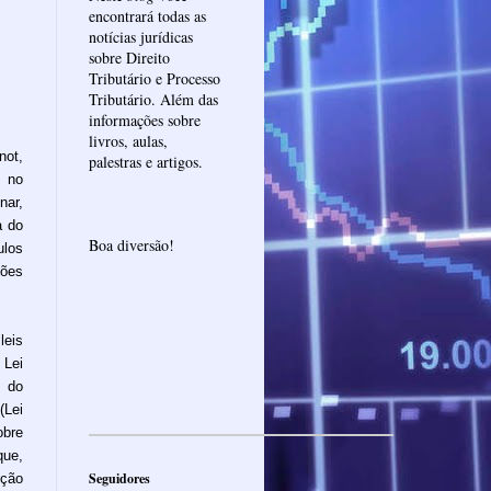
encontrará todas as
notícias jurídicas
sobre Direito
Tributário e Processo
Tributário. Além das
informações sobre
livros, aulas,
not,
palestras e artigos.
e no
nar,
a do
Boa diversão!
los
ções
leis
 Lei
o do
(Lei
bre
ue,
Seguidores
ição