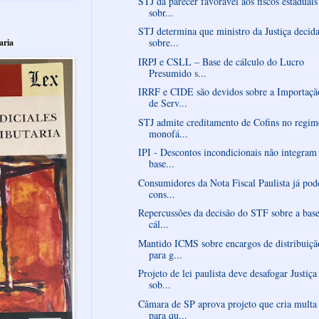
STJ dá parecer favorável aos fiscos estaduais
sobr...
STJ determina que ministro da Justiça decid
sobre...
aria
IRPJ e CSLL – Base de cálculo do Lucro
Presumido s...
IRRF e CIDE são devidos sobre a Importaçã
de Serv...
STJ admite creditamento de Cofins no regim
monofá...
IPI - Descontos incondicionais não integram
base...
Consumidores da Nota Fiscal Paulista já po
cons...
Repercussões da decisão do STF sobre a bas
cál...
Mantido ICMS sobre encargos de distribuiçã
para g...
Projeto de lei paulista deve desafogar Justiça
sob...
Câmara de SP aprova projeto que cria multa
para qu...