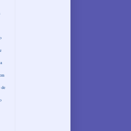
a
o
e
 a
dem
e de
o