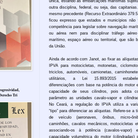
única, estando as embarcações marítimas sujeit
outra disciplina, federal, ou seja, das capitanias
mesmo precedente (Recurso Extraordinário 379.5
ficou expresso que estados e municípios não
competência para legislar sobre navegação marí
ou aérea nem para disciplinar tráfego aére
marítimo, espaço aéreo ou territorial, que são 
da União.
Ainda de acordo com Janot, ao fixar as alíquota
IPVA para motocicletas, motonetas, ciclomoto
triciclos, automóveis, camionetas, caminhonet
utilitários, a Lei 15.893/2015 estabele
diferenciações com base na potência do motor 
ogresividad,
capacidade de seus cilindros, pois adota 
Derecho Tri
parâmetro as unidades cavalo-vapor e cilindra
No Ceará, a regulação do IPVA utiliza a vari
“tipo” para diferenciar as alíquotas. Refere-se a t
de veículo (aeronaves, ônibus, micro-ônib
caminhões, cavalos mecânicos, motocicletas et
associando-os à potência (cavalos-vapor) 
capacidade volumétrica do motor (cilindradas) 