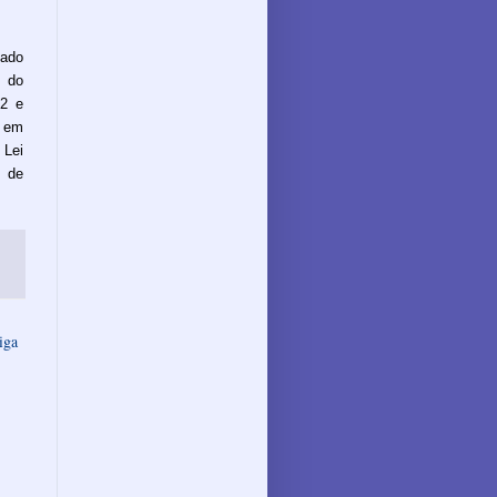
ado
e do
92 e
o em
 Lei
a de
iga