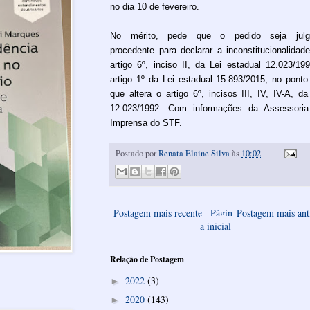
no dia 10 de fevereiro.
No mérito, pede que o pedido seja julg
procedente para declarar a inconstitucionalidad
artigo 6º, inciso II, da Lei estadual 12.023/19
artigo 1º da Lei estadual 15.893/2015, no pont
que altera o artigo 6º, incisos III, IV, IV-A, da
12.023/1992. Com informações da Assessori
Imprensa do STF.
Postado por
Renata Elaine Silva
às
10:02
Postagem mais recente
Págin
Postagem mais ant
a inicial
Relação de Postagem
2022
(3)
►
2020
(143)
►