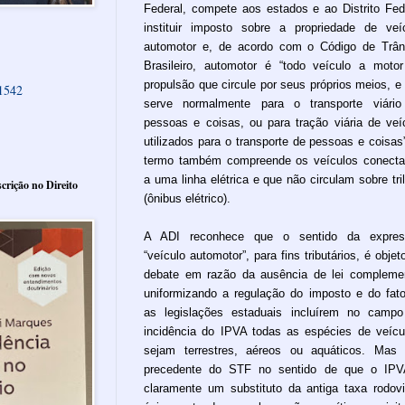
Federal, compete aos estados e ao Distrito Fed
instituir imposto sobre a propriedade de veí
automotor e, de acordo com o Código de Trân
Brasileiro, automotor é “todo veículo a moto
propulsão que circule por seus próprios meios, e
61542
serve normalmente para o transporte viári
pessoas e coisas, ou para tração viária de veí
utilizados para o transporte de pessoas e coisas
termo também compreende os veículos conect
a uma linha elétrica e que não circulam sobre tri
crição no Direito
(ônibus elétrico).
A ADI reconhece que o sentido da expres
“veículo automotor”, para fins tributários, é objet
debate em razão da ausência de lei compleme
uniformizando a regulação do imposto e do fat
as legislações estaduais incluírem no camp
incidência do IPVA todas as espécies de veícu
sejam terrestres, aéreos ou aquáticos. Mas 
precedente do STF no sentido de que o IPV
claramente um substituto da antiga taxa rodovi