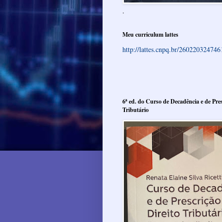
.
Meu curriculum lattes
http://lattes.cnpq.br/26022032474
6ª ed. do Curso de Decadência e de Pres
Tributário