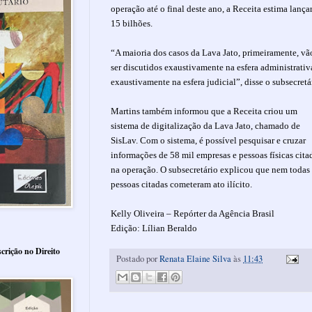
operação até o final deste ano, a Receita estima lança
15 bilhões.
“A maioria dos casos da Lava Jato, primeiramente, vã
ser discutidos exaustivamente na esfera administrativ
exaustivamente na esfera judicial”, disse o subsecretá
Martins também informou que a Receita criou um
sistema de digitalização da Lava Jato, chamado de
SisLav. Com o sistema, é possível pesquisar e cruzar
informações de 58 mil empresas e pessoas físicas cita
na operação. O subsecretário explicou que nem todas 
pessoas citadas cometeram ato ilícito.
Kelly Oliveira – Repórter da Agência Brasil
Edição: Lílian Beraldo
crição no Direito
Postado por
Renata Elaine Silva
às
11:43