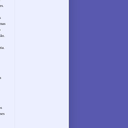
es.
s
 mas
o
ão.
ria.
a
os
ses