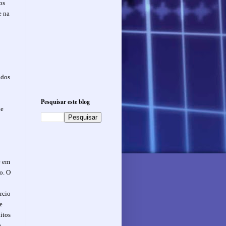
os
e na
ados
Pesquisar este blog
de
e em
o. O
rcio
e
itos
e