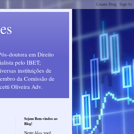
ues
Pós-doutora em Direito
alista pelo IBET;
ersas instituições de
 Membro da Comissão de
etti Oliveira Adv.
Sejam Bem-vindos ao
Blog!
Neste
blog
você