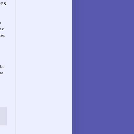
r R$
o
a e
rio.
das
as