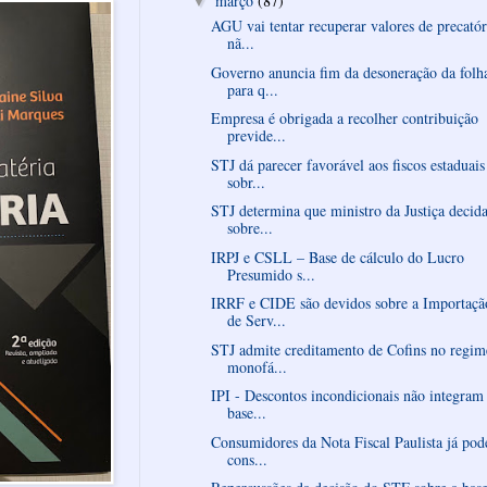
março
(87)
▼
AGU vai tentar recuperar valores de precatór
nã...
Governo anuncia fim da desoneração da folh
para q...
Empresa é obrigada a recolher contribuição
previde...
STJ dá parecer favorável aos fiscos estaduais
sobr...
STJ determina que ministro da Justiça decid
sobre...
IRPJ e CSLL – Base de cálculo do Lucro
Presumido s...
IRRF e CIDE são devidos sobre a Importaçã
de Serv...
STJ admite creditamento de Cofins no regim
monofá...
IPI - Descontos incondicionais não integram
base...
Consumidores da Nota Fiscal Paulista já po
cons...