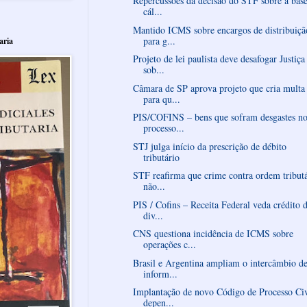
Repercussões da decisão do STF sobre a bas
cál...
Mantido ICMS sobre encargos de distribuiçã
para g...
aria
Projeto de lei paulista deve desafogar Justiça
sob...
Câmara de SP aprova projeto que cria multa
para qu...
PIS/COFINS – bens que sofram desgastes n
processo...
STJ julga início da prescrição de débito
tributário
STF reafirma que crime contra ordem tributá
não...
PIS / Cofins – Receita Federal veda crédito 
div...
CNS questiona incidência de ICMS sobre
operações c...
Brasil e Argentina ampliam o intercâmbio d
inform...
Implantação de novo Código de Processo Civ
depen...