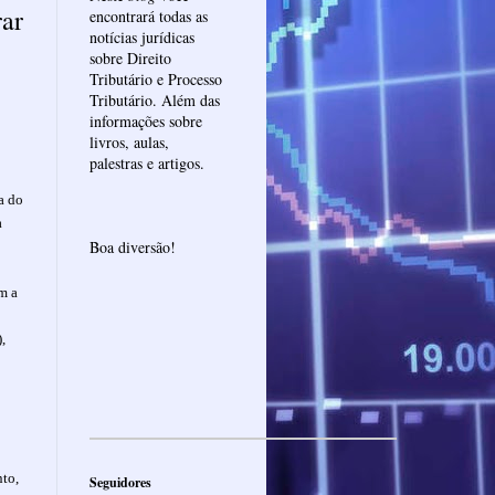
rar
encontrará todas as
notícias jurídicas
sobre Direito
Tributário e Processo
Tributário. Além das
informações sobre
livros, aulas,
palestras e artigos.
a do
a
Boa diversão!
m a
,
nto,
Seguidores