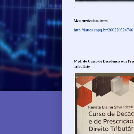
.
Meu curriculum lattes
http://lattes.cnpq.br/26022032474
6ª ed. do Curso de Decadência e de Pres
Tributário