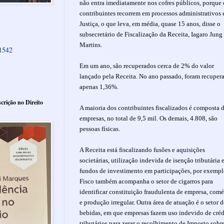
não entra imediatamente nos cofres públicos, porque 
contribuintes recorrem em processos administrativos 
Justiça, o que leva, em média, quase 15 anos, disse o
subsecretário de Fiscalização da Receita, Iagaro Jung
Martins.
61542
Em um ano, são recuperados cerca de 2% do valor
lançado pela Receita. No ano passado, foram recuper
apenas 1,36%.
crição no Direito
A maioria dos contribuintes fiscalizados é composta 
empresas, no total de 9,5 mil. Os demais, 4.808, são
pessoas físicas.
A Receita está fiscalizando fusões e aquisições
societárias, utilização indevida de isenção tributária 
fundos de investimento em participações, por exempl
Fisco também acompanha o setor de cigarros para
identificar constituição fraudulenta de empresa, comé
e produção irregular. Outra área de atuação é o setor d
bebidas, em que empresas fazem uso indevido de créd
tributários para zerar o recolhimento de Imposto sobr