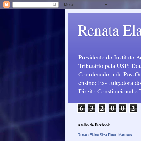
Renata Ela
Presidente do Instituto 
Tributário pela USP; Dou
Coordenadora da Pós-Grad
ensino; Ex- Julgadora d
Direito Constitucional e
6
3
2
0
0
2
Atalho do Facebook
Renata Elaine Silva Ricetti Marques