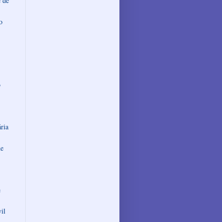
e de
o
o
ria
de
e
il