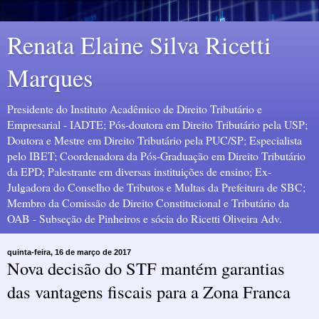
Renata Elaine Silva Ricetti
Marques
Presidente do Instituto Acadêmico de Direito Tributário e
Empresarial - IADTE; Pós-doutora em Direito Tributário pela USP;
Doutora e Mestre em Direito Tributário pela PUC/SP; Especialista
pelo IBET; Coordenadora da Pós-Graduação em Direito Tributário
da EPD; Palestrante em diversas instituições de ensino; Ex-
Julgadora do Conselho de Tributos e Multas da Prefeitura de SBC;
Membro da Comissão de Direito Constitucional e Tributário da
OAB - Subseção de Pinheiros e sócia do Ricetti Oliveira Adv.
quinta-feira, 16 de março de 2017
Nova decisão do STF mantém garantias
das vantagens fiscais para a Zona Franca