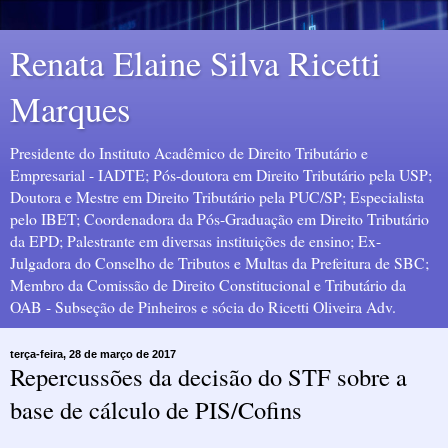
Renata Elaine Silva Ricetti
Marques
Presidente do Instituto Acadêmico de Direito Tributário e
Empresarial - IADTE; Pós-doutora em Direito Tributário pela USP;
Doutora e Mestre em Direito Tributário pela PUC/SP; Especialista
pelo IBET; Coordenadora da Pós-Graduação em Direito Tributário
da EPD; Palestrante em diversas instituições de ensino; Ex-
Julgadora do Conselho de Tributos e Multas da Prefeitura de SBC;
Membro da Comissão de Direito Constitucional e Tributário da
OAB - Subseção de Pinheiros e sócia do Ricetti Oliveira Adv.
terça-feira, 28 de março de 2017
Repercussões da decisão do STF sobre a
base de cálculo de PIS/Cofins