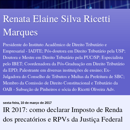
Renata Elaine Silva Ricetti
Marques
Presidente do Instituto Acadêmico de Direito Tributário e
Empresarial - IADTE; Pós-doutora em Direito Tributário pela USP;
Doutora e Mestre em Direito Tributário pela PUC/SP; Especialista
pelo IBET; Coordenadora da Pós-Graduação em Direito Tributário
da EPD; Palestrante em diversas instituições de ensino; Ex-
Julgadora do Conselho de Tributos e Multas da Prefeitura de SBC;
Membro da Comissão de Direito Constitucional e Tributário da
OAB - Subseção de Pinheiros e sócia do Ricetti Oliveira Adv.
sexta-feira, 10 de março de 2017
IR 2017: como declarar Imposto de Renda
dos precatórios e RPVs da Justiça Federal