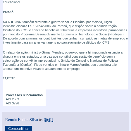
educacional.
Paraná
Na ADI 3796, também referente a guerra fiscal, o Plenário, por maioria, julgou
inconstitucional a Lei 15.054/2006, do Paraná, que dispõe sobre a administração
tributária do ICMS e concede benefícios tributários a empresas industriais paranaenses
por meio do Programa Desenvolvimento Econômico, Tecnológico e Social (Prodepar).
De acordo com a norma, os contribuintes que tenham cumprido as metas de emprego e
investimento passam a ter vantagens no parcelamento de débitos do ICMS.
O relator da ação, ministro Gilmar Mendes, observou que a lei impugnada estimula a
disputa entre os estados, uma vez que constitui concessão de benefício sem a
celebração de convênio interestadual no âmbito do Conselho Nacional de Política
Fazendária (Confaz). Ficou vencido o ministro Marco Aurélio, que considera a lei
apenas um incentivo visando ao aumento de emprego.
FT,PR/AD
Processos relacionados
ADI 2663
ADI 3796
Renata Elaine Silva
às
06:01
Compartilhar