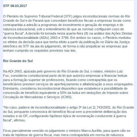
STF 08.03.2017
O Plenário do Supremo Tribunal Federal (STF) julgou inconstitucionais normas do Rio
Grande do Sul e do Paraná que concediam benefícios fiscais a empresas locais como
contrapartida a adesão a programas de investimento e geração de emprego e de
natureza educacional, sob o entendimento de que as normas configuram caso de
“guerra fiscal”. A decisão foi tomada nesta quarta-feira (8) na análise das Ações Diretas
de Inconstitucionalidade (ADIs) 2663 e 3796. Em ambos os casos, o Plenário modulou
os efeitos da decisão para que tenha efeito a partir da publicação no Diário da Justiça
eletrônico do STF da ata do julgamento, de forma a não prejudicar as empresas que
tenham cumprido os requisitos previstos nas leis.
Rio Grande do Sul
Na ADI 2663, ajuizada pelo governo do Rio Grande do Sul, o relator, ministro Luiz
Fux, considerou constitucional parte da lei que autoriza empresas a financiar bolsas
para a formação superior de professores, fixando como contrapartida que os
beneficiários prestem serviços de aperfeiçoamento e alfabetização a seus empregados.
Entretanto, considerou inconstitucional dispositivo que estabelece a possibilidade de
concessão de benefício equivalente a 50% da bolsa em deduções de Imposto sobre
Circulação de Mercadorias e Serviços (ICMS).
“No caso, padece de inconstitucionalidade o artigo 3º da Lei 11.743/2002, do Rio Grande
do Sul, porquanto concessiva de benefício fiscal sem a precedente deliberação dos
estados e do DF, configurando hipótese típica de exoneração conducente à guerra
fiscal”, afirmou.
Ficou parcialmente vencido no julgamento o ministro Marco Aurélio, para quem não se
trata de hipótese de guerra fiscal, mas mera contrapartida em norma de natureza