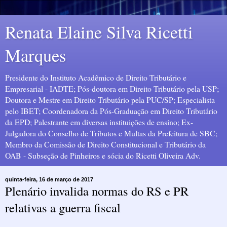
Renata Elaine Silva Ricetti
Marques
Presidente do Instituto Acadêmico de Direito Tributário e
Empresarial - IADTE; Pós-doutora em Direito Tributário pela USP;
Doutora e Mestre em Direito Tributário pela PUC/SP; Especialista
pelo IBET; Coordenadora da Pós-Graduação em Direito Tributário
da EPD; Palestrante em diversas instituições de ensino; Ex-
Julgadora do Conselho de Tributos e Multas da Prefeitura de SBC;
Membro da Comissão de Direito Constitucional e Tributário da
OAB - Subseção de Pinheiros e sócia do Ricetti Oliveira Adv.
quinta-feira, 16 de março de 2017
Plenário invalida normas do RS e PR
relativas a guerra fiscal