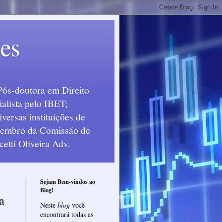
ues
Pós-doutora em Direito
alista pelo IBET;
ersas instituições de
 Membro da Comissão de
etti Oliveira Adv.
Sejam Bem-vindos ao
Blog!
a
Neste
blog
você
encontrará todas as