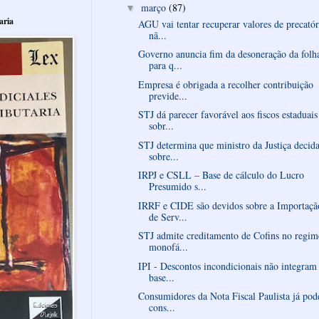
março
(87)
▼
aria
AGU vai tentar recuperar valores de precatór
nã...
Governo anuncia fim da desoneração da folh
para q...
Empresa é obrigada a recolher contribuição
previde...
STJ dá parecer favorável aos fiscos estaduais
sobr...
STJ determina que ministro da Justiça decid
sobre...
IRPJ e CSLL – Base de cálculo do Lucro
Presumido s...
IRRF e CIDE são devidos sobre a Importaçã
de Serv...
STJ admite creditamento de Cofins no regim
monofá...
IPI - Descontos incondicionais não integram
base...
Consumidores da Nota Fiscal Paulista já po
cons...