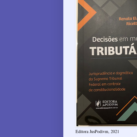
Editora JusPodivm, 2021