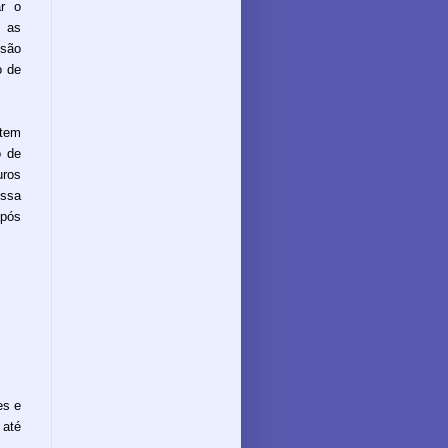
ar o
i as
 são
o de
 tem
o de
uros
essa
pós
es e
 até