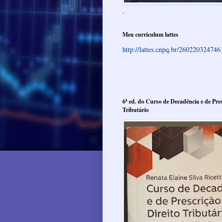
.
Meu curriculum lattes
http://lattes.cnpq.br/26022032474
6ª ed. do Curso de Decadência e de Pres
Tributário