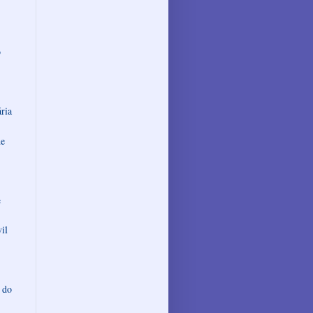
o
ria
de
e
il
 do