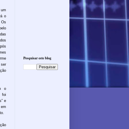
r um
rá o
. Os
elo
das
idos
Após
mes
Pesquisar este blog
rme
 ser
ação
m o
 foi
s” e
 em
to.
ção