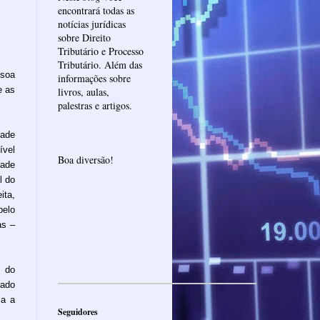
encontrará todas as
notícias jurídicas
sobre Direito
Tributário e Processo
Tributário. Além das
ssoa
informações sobre
e as
livros, aulas,
palestras e artigos.
dade
ível
Boa diversão!
dade
l do
ita,
pelo
as –
 do
rado
ia a
Seguidores