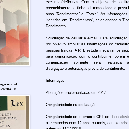
exclusiva/definitiva: Com o objetivo de facilit
preenchimento, a ficha foi remodelada e possu
abas “Rendimentos” e “Totais”. As informações
inseridas em “Rendimentos”, selecionando o Tip
Rendimento.
Solicitação de celular e e-mail: Esta solicitação
por objetivo ampliar as informações do cadastr
pessoas físicas. A RFB estuda mecanismos seg
para comunicação com o contribuinte, porém 
comunicação somente será realizada a
divulgação e autorização prévia do contribuinte.
Informação
ogresividad,
Derecho Tri
Alterações implementadas em 2017
Obrigatoriedade na declaração
Obrigatoriedade de informar o CPF de dependent
alimentandos com 12 anos ou mais, completados
a data de 31/12/2016.