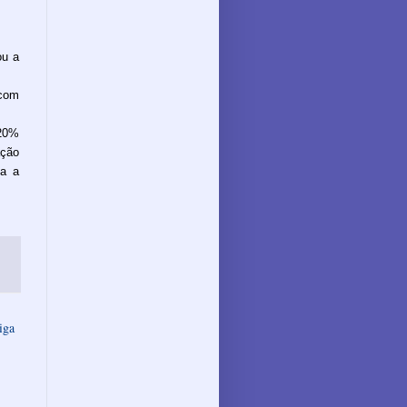
ou a
com
 20%
ação
da a
iga