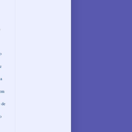
a
o
e
 a
dem
e de
o