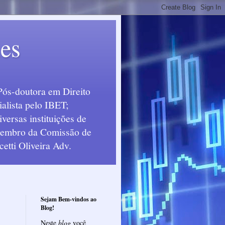
ues
Pós-doutora em Direito
alista pelo IBET;
ersas instituições de
 Membro da Comissão de
etti Oliveira Adv.
Sejam Bem-vindos ao
Blog!
Neste
blog
você