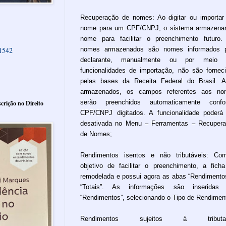
Recuperação de nomes: Ao digitar ou importa
nome para um CPF/CNPJ, o sistema armazena
nome para facilitar o preenchimento futuro
nomes armazenados são nomes informados p
61542
declarante, manualmente ou por meio 
funcionalidades de importação, não são fornec
pelas bases da Receita Federal do Brasil. 
armazenados, os campos referentes aos no
serão preenchidos automaticamente confo
crição no Direito
CPF/CNPJ digitados. A funcionalidade poderá
desativada no Menu – Ferramentas – Recuper
de Nomes;
Rendimentos isentos e não tributáveis: Co
objetivo de facilitar o preenchimento, a ficha
remodelada e possui agora as abas “Rendimento
“Totais”. As informações são inseridas
“Rendimentos”, selecionando o Tipo de Rendimen
Rendimentos sujeitos à tributa