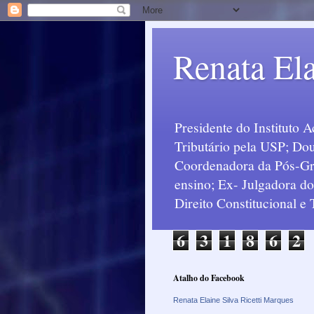
Renata Ela
Presidente do Instituto 
Tributário pela USP; Dou
Coordenadora da Pós-Grad
ensino; Ex- Julgadora d
Direito Constitucional e
6
3
1
8
6
2
Atalho do Facebook
Renata Elaine Silva Ricetti Marques