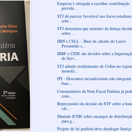
Empresa é obrigada a recolher contribuição
previde...
STJ dá parecer favorável aos fiscos estaduais
sobr...
STJ determina que ministro da Justiça decid
sobre...
IRPJ e CSLL – Base de cálculo do Lucro
Presumido s...
IRRF e CIDE são devidos sobre a Importaçã
de Serv...
STJ admite creditamento de Cofins no regim
monofá...
IPI - Descontos incondicionais não integram
base...
Consumidores da Nota Fiscal Paulista já po
cons...
Repercussões da decisão do STF sobre a bas
cál...
Mantido ICMS sobre encargos de distribuiçã
para g...
Projeto de lei paulista deve desafogar Justiça