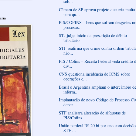
sob...
Câmara de SP aprova projeto que cria multa
para qu...
aria
PIS/COFINS – bens que sofram desgastes n
processo...
STJ julga início da prescrição de débito
tributário
STF reafirma que crime contra ordem tributá
não...
PIS / Cofins – Receita Federal veda crédito 
div...
CNS questiona incidência de ICMS sobre
operações c...
Brasil e Argentina ampliam o intercâmbio d
inform...
Implantação de novo Código de Processo Civ
depen...
STF analisará alteração de alíquotas de
PIS/Cofins...
União perderá R$ 20 bi por ano com decisão
STF ...